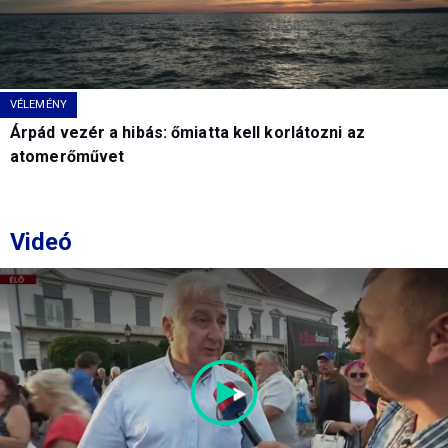
VÉLEMÉNY
Árpád vezér a hibás: őmiatta kell korlátozni az
atomerőművet
Videó