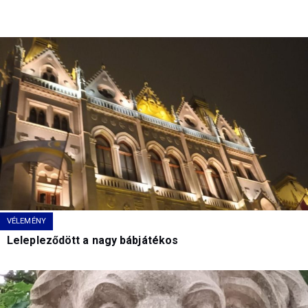
VÉLEMÉNY
Lelepleződött a nagy bábjátékos