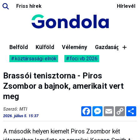
Friss hírek
Hírlevél
Belföld
Külföld
Vélemény
Gazdaság
köztársasági elnök
foci vb 2026
Brassói tenisztorna - Piros
Zsombor a bajnok, amerikait vert
meg
Facebook
Messenger
Email
Copy
M
Szerző: MTI
Link
2026. július 5. 15:37
A második helyen kiemelt Piros Zsombor két