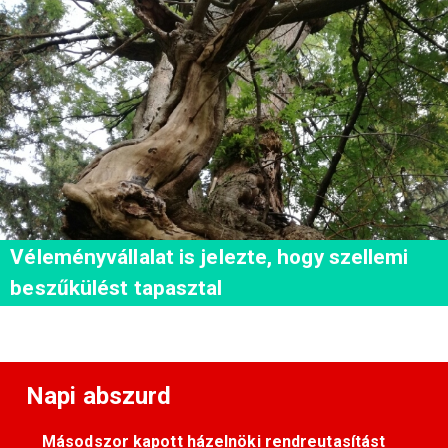
Véleményvállalat is jelezte, hogy szellemi
beszűkülést tapasztal
Napi abszurd
Másodszor kapott házelnöki rendreutasítást