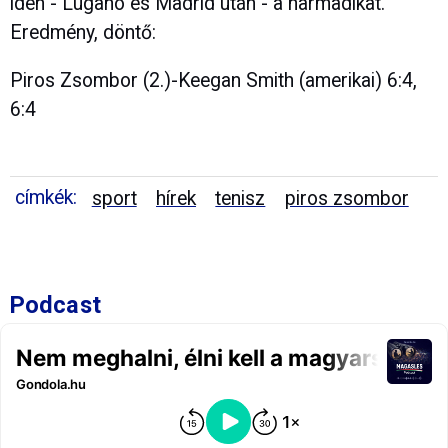
idén - Lugano és Madrid után - a harmadikat.
Eredmény, döntő:
Piros Zsombor (2.)-Keegan Smith (amerikai) 6:4,
6:4
címkék:
sport
hírek
tenisz
piros zsombor
Podcast