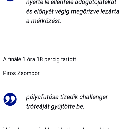
nyerte le ellenfele adogatójátékát
és előnyét végig megőrizve lezárta
a mérkőzést.
A finálé 1 óra 18 percig tartott.
Piros Zsombor
pályafutása tizedik challenger-
trófeáját gyűjtötte be,