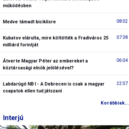
működésben
08:02
Medve támadt biciklisre
07:38
Kubatov elárulta, mire költötték a Fradiváros 25
milliárd forintját
06:04
Átverte Magyar Péter az embereket a
köztársasági elnök jelölésével?
22:07
Labdarúgó NB I - A Debrecen is csak a magyar
csapatok ellen tud játszani
Korábbiak...
Interjú