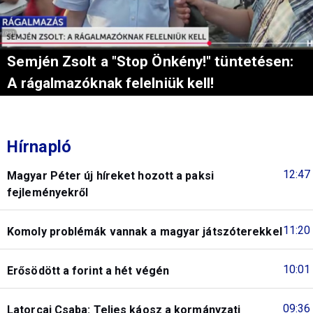
Semjén Zsolt a "Stop Önkény!" tüntetésen:
A rágalmazóknak felelniük kell!
Hírnapló
12:47
Magyar Péter új híreket hozott a paksi
fejleményekről
11:20
Komoly problémák vannak a magyar játszóterekkel
10:01
Erősödött a forint a hét végén
09:36
Latorcai Csaba: Teljes káosz a kormányzati