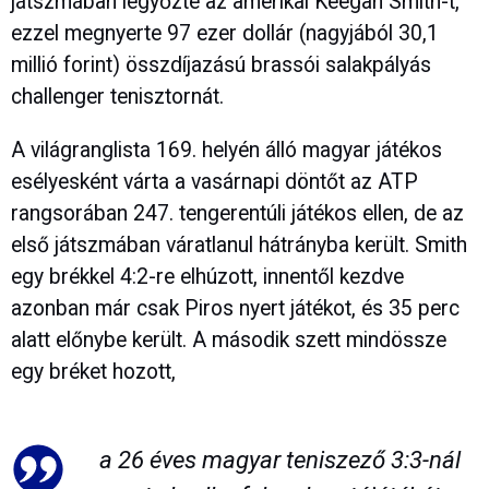
játszmában legyőzte az amerikai Keegan Smith-t,
ezzel megnyerte 97 ezer dollár (nagyjából 30,1
millió forint) összdíjazású brassói salakpályás
challenger tenisztornát.
A világranglista 169. helyén álló magyar játékos
esélyesként várta a vasárnapi döntőt az ATP
rangsorában 247. tengerentúli játékos ellen, de az
első játszmában váratlanul hátrányba került. Smith
egy brékkel 4:2-re elhúzott, innentől kezdve
azonban már csak Piros nyert játékot, és 35 perc
alatt előnybe került. A második szett mindössze
egy bréket hozott,
a 26 éves magyar teniszező 3:3-nál