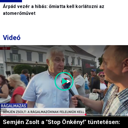
Árpád vezér a hibás: őmiatta kell korlátozni az
atomerőművet
Videó
Semjén Zsolt a "Stop Önkény!" tüntetésen: