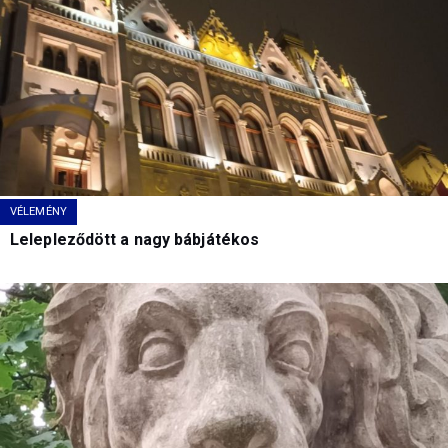
VÉLEMÉNY
Lelepleződött a nagy bábjátékos