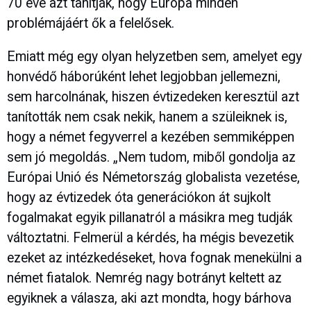
70 éve azt tanítják, hogy Európa minden
problémájáért ők a felelősek.
Emiatt még egy olyan helyzetben sem, amelyet egy
honvédő háborúként lehet legjobban jellemezni,
sem harcolnának, hiszen évtizedeken keresztül azt
tanították nem csak nekik, hanem a szüleiknek is,
hogy a német fegyverrel a kezében semmiképpen
sem jó megoldás. „Nem tudom, miből gondolja az
Európai Unió és Németország globalista vezetése,
hogy az évtizedek óta generációkon át sujkolt
fogalmakat egyik pillanatról a másikra meg tudják
változtatni. Felmerül a kérdés, ha mégis bevezetik
ezeket az intézkedéseket, hova fognak menekülni a
német fiatalok. Nemrég nagy botrányt keltett az
egyiknek a válasza, aki azt mondta, hogy bárhova