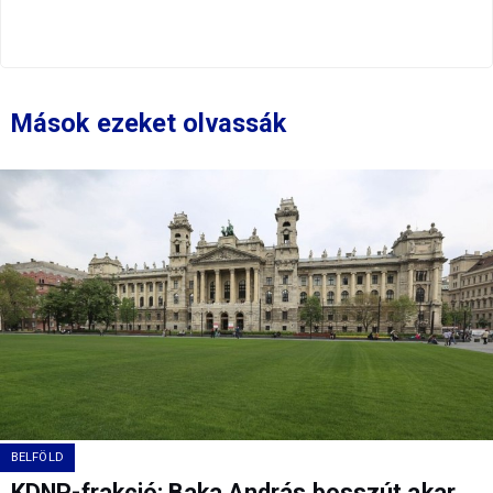
Mások ezeket olvassák
BELFÖLD
KDNP-frakció: Baka András bosszút akar