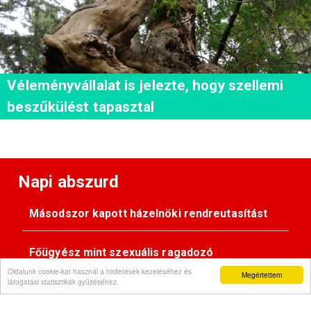
Véleményvállalat is jelezte, hogy szellemi
beszűkülést tapasztal
Napi abszurd
Másodszor kapott házelnöki rendreutasítást
Főügyész mint szexuális ragadozó
Oldalunk cookie-kat használ a hirdetések kezeléséhez és
Megértettem
látogatási statisztikák gyűjtéséhez.
Pimasz önkényúr