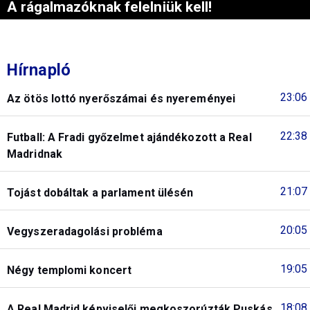
A rágalmazóknak felelniük kell!
Hírnapló
23:06
Az ötös lottó nyerőszámai és nyereményei
22:38
Futball: A Fradi győzelmet ajándékozott a Real
Madridnak
21:07
Tojást dobáltak a parlament ülésén
20:05
Vegyszeradagolási probléma
19:05
Négy templomi koncert
18:08
A Real Madrid képviselői megkoszorúzták Puskás