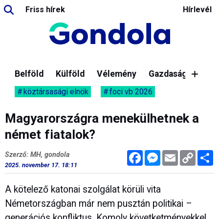
Friss hírek
Hírlevél
Belföld
Külföld
Vélemény
Gazdaság
köztársasági elnök
foci vb 2026
Magyarországra menekülhetnek a
német fiatalok?
Facebook
Messenger
Email
Copy
M
Szerző: MH, gondola
Link
2025. november 17. 18:11
A kötelező katonai szolgálat körüli vita
Németországban már nem pusztán politikai –
generációs konfliktus. Komoly követketményekkel