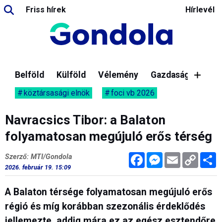
Friss hírek
Hírlevél
Belföld
Külföld
Vélemény
Gazdaság
köztársasági elnök
foci vb 2026
Navracsics Tibor: a Balaton
folyamatosan megújuló erős térség
Facebook
Messenger
Email
Copy
M
Szerző: MTI/Gondola
Link
2026. február 19. 15:09
A Balaton térsége folyamatosan megújuló erős
régió és míg korábban szezonális érdeklődés
jellemezte, addig mára ez az egész esztendőre