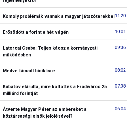
fejleményekről
11:20
Komoly problémák vannak a magyar játszóterekkel
10:01
Erősödött a forint a hét végén
09:36
Latorcai Csaba: Teljes káosz a kormányzati
működésben
08:02
Medve támadt biciklisre
07:38
Kubatov elárulta, mire költötték a Fradiváros 25
milliárd forintját
06:04
Átverte Magyar Péter az embereket a
köztársasági elnök jelölésével?