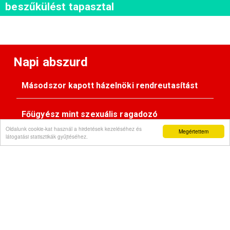
beszűkülést tapasztal
Napi abszurd
Másodszor kapott házelnöki rendreutasítást
Főügyész mint szexuális ragadozó
Oldalunk cookie-kat használ a hirdetések kezeléséhez és
Megértettem
látogatási statisztikák gyűjtéséhez.
Pimasz önkényúr
Kövessen minket: