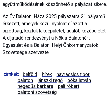
együttműködésének köszönhető a pályázat sikere.
Az Év Balatoni Háza 2025 pályázatra 21 pályamű
érkezett, amelyek közül nyolcat díjazott a
bizottság, köztük lakóépületet, üdülőt, középületet.
A díjátadó rendezvényt a Nők a Balatonért
Egyesület és a Balatoni Helyi Önkormányzatok
Szövetsége szervezte.
címkék:
belföld
hírek
navracsics tibor
balaton
lánszki regő
bóka istván
hegedűs barbara
pali róbert
balatoni szövetség