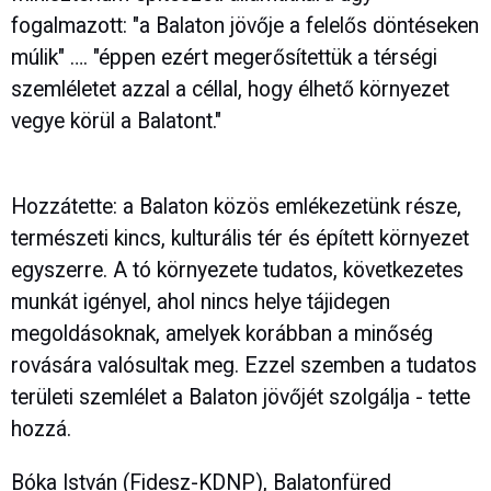
fogalmazott: "a Balaton jövője a felelős döntéseken
múlik" …. "éppen ezért megerősítettük a térségi
szemléletet azzal a céllal, hogy élhető környezet
vegye körül a Balatont."
Hozzátette: a Balaton közös emlékezetünk része,
természeti kincs, kulturális tér és épített környezet
egyszerre. A tó környezete tudatos, következetes
munkát igényel, ahol nincs helye tájidegen
megoldásoknak, amelyek korábban a minőség
rovására valósultak meg. Ezzel szemben a tudatos
területi szemlélet a Balaton jövőjét szolgálja - tette
hozzá.
Bóka István (Fidesz-KDNP), Balatonfüred