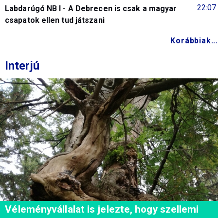
22:07
Labdarúgó NB I - A Debrecen is csak a magyar
csapatok ellen tud játszani
Korábbiak...
Interjú
Véleményvállalat is jelezte, hogy szellemi