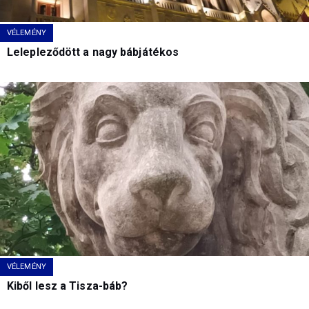
VÉLEMÉNY
Lelepleződött a nagy bábjátékos
VÉLEMÉNY
Kiből lesz a Tisza-báb?