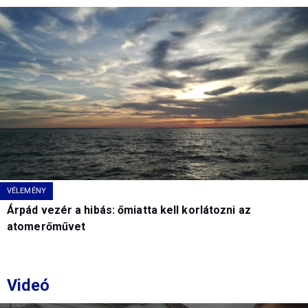
VÉLEMÉNY
Árpád vezér a hibás: őmiatta kell korlátozni az
atomerőművet
Videó