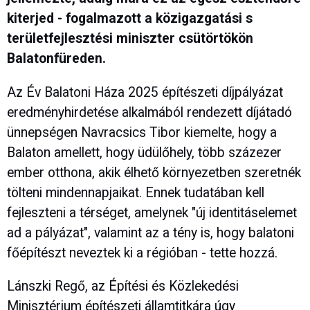
kiterjed - fogalmazott a közigazgatási s
területfejlesztési miniszter csütörtökön
Balatonfüreden.
Az Év Balatoni Háza 2025 építészeti díjpályázat
eredményhirdetése alkalmából rendezett díjátadó
ünnepségen Navracsics Tibor kiemelte, hogy a
Balaton amellett, hogy üdülőhely, több százezer
ember otthona, akik élhető környezetben szeretnék
tölteni mindennapjaikat. Ennek tudatában kell
fejleszteni a térséget, amelynek "új identitáselemet
ad a pályázat", valamint az a tény is, hogy balatoni
főépítészt neveztek ki a régióban - tette hozzá.
Lánszki Regő, az Építési és Közlekedési
Minisztérium építészeti államtitkára úgy