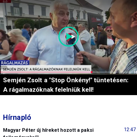
Semjén Zsolt a "Stop Önkény!" tüntetésen:
A rágalmazóknak felelniük kell!
Hírnapló
12:47
Magyar Péter új híreket hozott a paksi