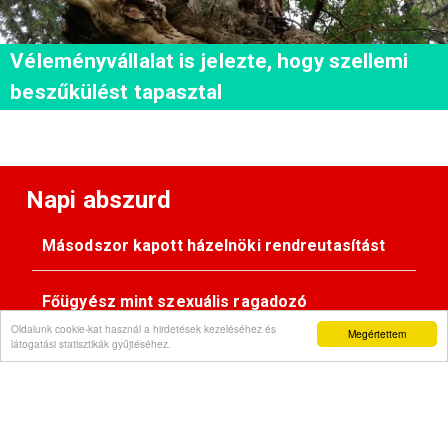
Véleményvállalat is jelezte, hogy szellemi
beszűkülést tapasztal
Napi abszurd
Másodszor kapott házelnöki rendreutasítást
Főügyész mint szexuális ragadozó
Oldalunk cookie-kat használ a hirdetések kezeléséhez és
Megértettem
látogatási statisztikák gyűjtéséhez.
Pimasz önkényúr