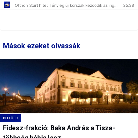
Mások ezeket olvassák
BELFÖLD
Fidesz-frakció: Baka András a Tisza-
többség bábja lesz