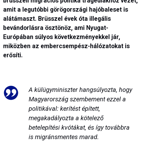
brüsszeli migrációs politika tragédiákhoz vezet,
amit a legutóbbi görögországi hajóbaleset is
alátámaszt. Brüsszel évek óta illegális
bevándorlásra ösztönöz, ami Nyugat-
Európában súlyos következményekkel jár,
miközben az embercsempész-hálózatokat is
erősíti.
A külügyminiszter hangsúlyozta, hogy
Magyarország szembement ezzel a
politikával: kerítést épített,
megakadályozta a kötelező
betelepítési kvótákat, és így továbbra
is migránsmentes marad.