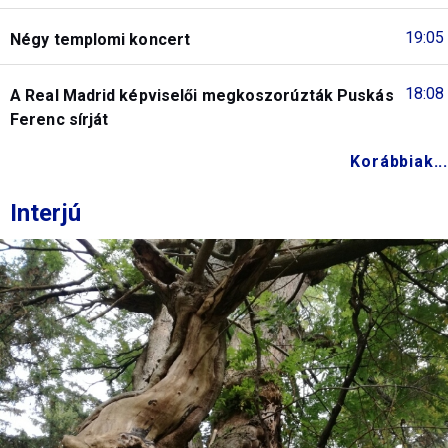
19:05
Négy templomi koncert
18:08
A Real Madrid képviselői megkoszorúzták Puskás
Ferenc sírját
Korábbiak...
Interjú