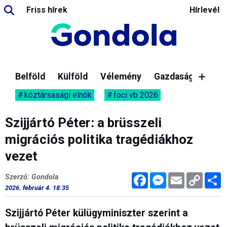
Friss hírek
Hírlevél
Belföld
Külföld
Vélemény
Gazdaság
köztársasági elnök
foci vb 2026
Szijjártó Péter: a brüsszeli
migrációs politika tragédiákhoz
vezet
Facebook
Messenger
Email
Copy
M
Szerző: Gondola
Link
2026. február 4. 18:35
Szijjártó Péter külügyminiszter szerint a