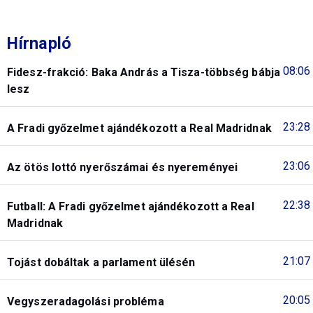
Hírnapló
08:06
Fidesz-frakció: Baka András a Tisza-többség bábja
lesz
23:28
A Fradi győzelmet ajándékozott a Real Madridnak
23:06
Az ötös lottó nyerőszámai és nyereményei
22:38
Futball: A Fradi győzelmet ajándékozott a Real
Madridnak
21:07
Tojást dobáltak a parlament ülésén
20:05
Vegyszeradagolási probléma