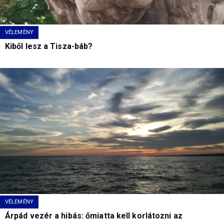
VÉLEMÉNY
Kiből lesz a Tisza-báb?
VÉLEMÉNY
Árpád vezér a hibás: őmiatta kell korlátozni az