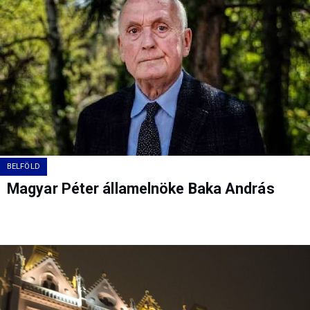
BELFÖLD
Magyar Péter államelnöke Baka András