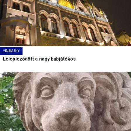
VÉLEMÉNY
Lelepleződött a nagy bábjátékos