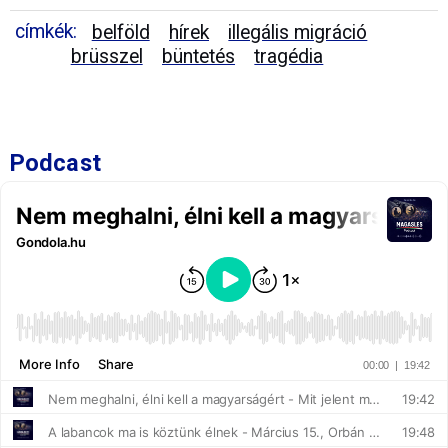
címkék:
belföld
hírek
illegális migráció
brüsszel
büntetés
tragédia
Podcast