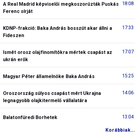
18:08
A Real Madrid képviselői megkoszorúzták Puskás
Ferenc sírját
17:33
KDNP-frakció: Baka András bosszút akar állni a
Fideszen
17:07
Ismét orosz olajfinomítókra mértek csapást az
ukrán erők
15:25
Magyar Péter államelnöke Baka András
14:06
Oroszország súlyos csapást mért Ukrajna
legnagyobb olajkitermelő vállalatára
13:04
Balatonfüredi Borhetek
Korábbiak...