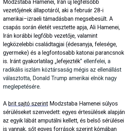
Modzstaba Hamenei, Irán új legfelsőbb
vezetőjének állapotáról, aki a február 28-i
amerikai–izraeli támadásban megsebesült. A
csapás során életét vesztette apja, Ali Hamenei,
Irán korábbi legfőbb vezetője, valamint
legközelebbi családtagjai (édesanyja, felesége,
gyermeke) és a legfontosabb katonai parancsnok
is. Iránt gyakorlatilag
„
lefejezték
” ellenfelei, a
radikális iszlám köztársaság mégis az ellenállást
választotta, Donald Trump amerikai elnök nagy
meglepetésére.
A
brit sajtó szerint
Modzstaba Hamenei súlyos
sérüléseket szenvedett: egyes értesülések alapján
az egyik lábát amputálni kellett, és belső sérülései
is vannak, sőt egyes források szerint kómában