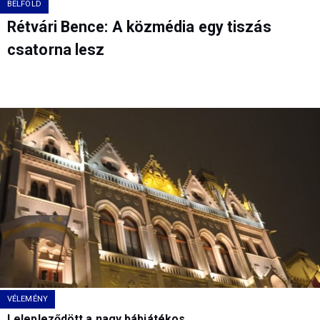
BELFÖLD
Rétvári Bence: A közmédia egy tiszás
csatorna lesz
VÉLEMÉNY
Lelepleződött a nagy bábjátékos