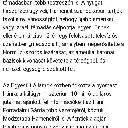
támadásban, több testrészén is. A nyugati
hírszerzés úgy véli, Hameneit szándékosan tartják
távol a nyilvánosságtól, nehogy újabb amerikai
vagy izraeli támadás célpontja legyen. Ennek
ellenére március 12-én egy felolvasott televíziós
üzenetben
„
megszólalt
”
, amelyben megerősítette a
Hormuzi-szoros lezárását, az amerikai katonai
bázisok kivonását követelte a térségből, és
nemzeti egységre szólított fel.
Az Egyesült Államok közben fokozta a nyomást
Iránra: a külügyminisztérium 10 millió dolláros
jutalmat ajánlott fel információkért az Iráni
Forradalmi Gárda több vezetőjéről, köztük
Modzstaba Hameneiről is. A fentiek alapján
továbbra is nagy a bizonytalanság az új iráni