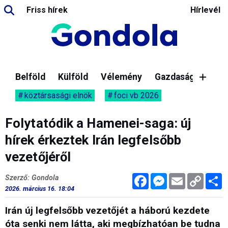
Friss hírek
Hírlevél
Belföld
Külföld
Vélemény
Gazdaság
köztársasági elnök
foci vb 2026
Folytatódik a Hamenei-saga: új
hírek érkeztek Irán legfelsőbb
vezetőjéről
Facebook
Messenger
Email
Copy
M
Szerző: Gondola
Link
2026. március 16. 18:04
Irán új legfelsőbb vezetőjét a háború kezdete
óta senki nem látta, aki megbízhatóan be tudna