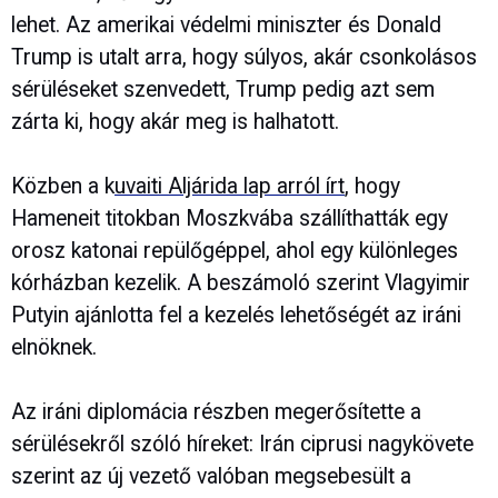
lehet. Az amerikai védelmi miniszter és Donald
Trump is utalt arra, hogy súlyos, akár csonkolásos
sérüléseket szenvedett, Trump pedig azt sem
zárta ki, hogy akár meg is halhatott.
Közben a k
uvaiti Aljárida lap arról írt
, hogy
Hameneit titokban Moszkvába szállíthatták egy
orosz katonai repülőgéppel, ahol egy különleges
kórházban kezelik. A beszámoló szerint Vlagyimir
Putyin ajánlotta fel a kezelés lehetőségét az iráni
elnöknek.
Az iráni diplomácia részben megerősítette a
sérülésekről szóló híreket: Irán ciprusi nagykövete
szerint az új vezető valóban megsebesült a