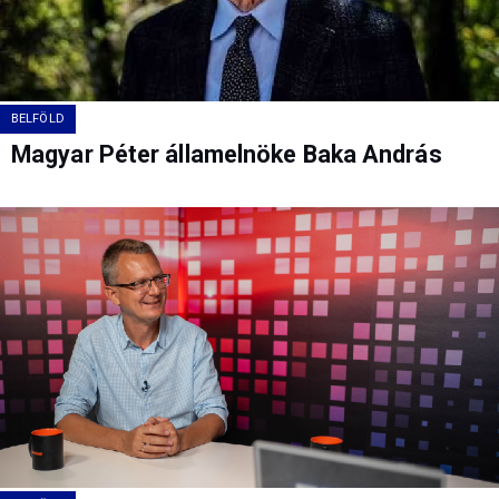
BELFÖLD
Magyar Péter államelnöke Baka András