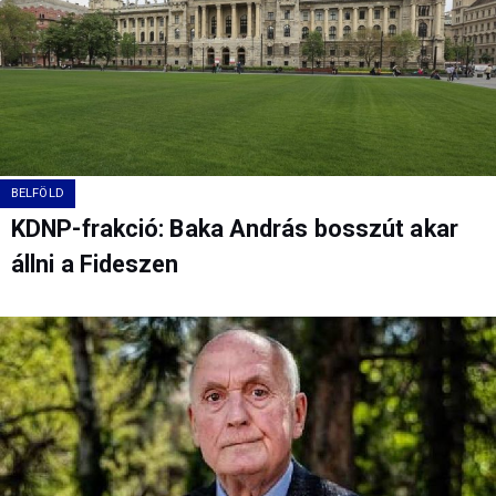
BELFÖLD
KDNP-frakció: Baka András bosszút akar
állni a Fideszen