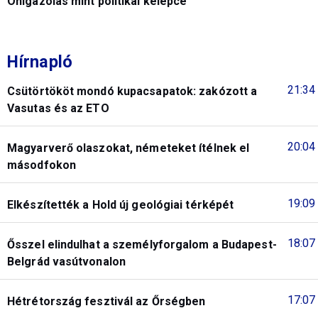
Önigazolás mint politikai kelepce
Hírnapló
21:34
Csütörtököt mondó kupacsapatok: zakózott a
Vasutas és az ETO
20:04
Magyarverő olaszokat, németeket ítélnek el
másodfokon
19:09
Elkészítették a Hold új geológiai térképét
18:07
Ősszel elindulhat a személyforgalom a Budapest-
Belgrád vasútvonalon
17:07
Hétrétország fesztivál az Őrségben