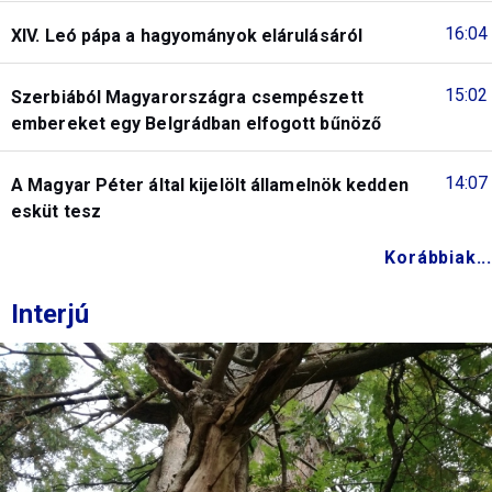
16:04
XIV. Leó pápa a hagyományok elárulásáról
15:02
Szerbiából Magyarországra csempészett
embereket egy Belgrádban elfogott bűnöző
14:07
A Magyar Péter által kijelölt államelnök kedden
esküt tesz
Korábbiak...
Interjú