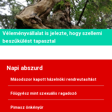
Véleményvállalat is jelezte, hogy szellemi
beszűkülést tapasztal
Napi abszurd
Másodszor kapott házelnöki rendreutasítást
Főügyész mint szexuális ragadozó
Pimasz önkényúr