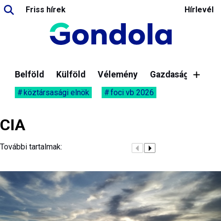
Friss hírek
Hírlevél
Belföld
Külföld
Vélemény
Gazdaság
köztársasági elnök
foci vb 2026
CIA
További tartalmak: