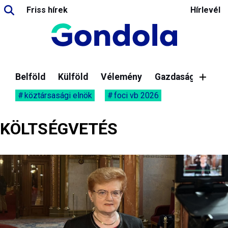
Friss hírek
Hírlevél
Belföld
Külföld
Vélemény
Gazdaság
köztársasági elnök
foci vb 2026
KÖLTSÉGVETÉS