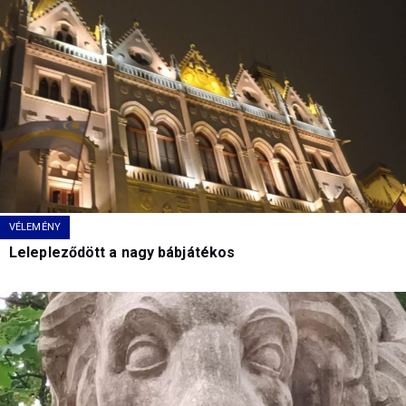
VÉLEMÉNY
Lelepleződött a nagy bábjátékos