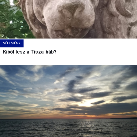
VÉLEMÉNY
Kiből lesz a Tisza-báb?