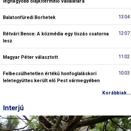
legnagyobb olajkitermelő vállalatára
13:04
Balatonfüredi Borhetek
12:07
Rétvári Bence: A közmédia egy tiszás csatorna
lesz
11:02
Magyar Péter választott
10:03
Felbecsülhetetlen értékű honfoglaláskori
leletegyüttes került elő Pest vármegyében
Korábbiak...
Interjú