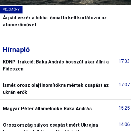
VÉLEMÉNY
Árpád vezér a hibás: őmiatta kell korlátozni az
atomerőművet
Hírnapló
17:33
KDNP-frakció: Baka András bosszút akar állni a
Fideszen
17:07
Ismét orosz olajfinomítókra mértek csapást az
ukrán erők
15:25
Magyar Péter államelnöke Baka András
14:06
Oroszország súlyos csapást mért Ukrajna