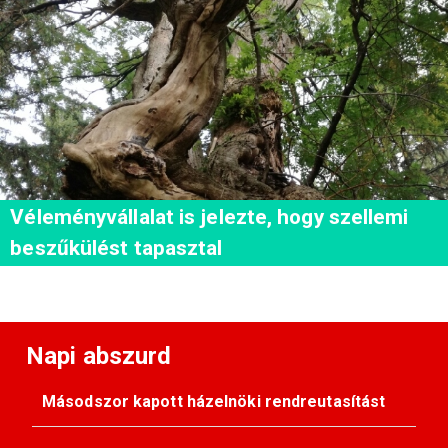
Véleményvállalat is jelezte, hogy szellemi
beszűkülést tapasztal
Napi abszurd
Másodszor kapott házelnöki rendreutasítást