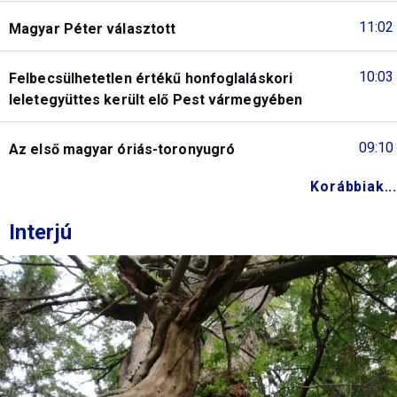
11:02
Magyar Péter választott
10:03
Felbecsülhetetlen értékű honfoglaláskori
leletegyüttes került elő Pest vármegyében
09:10
Az első magyar óriás-toronyugró
Korábbiak...
Interjú