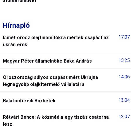
atomerőművet
Hírnapló
17:07
Ismét orosz olajfinomítókra mértek csapást az
ukrán erők
15:25
Magyar Péter államelnöke Baka András
14:06
Oroszország súlyos csapást mért Ukrajna
legnagyobb olajkitermelő vállalatára
13:04
Balatonfüredi Borhetek
12:07
Rétvári Bence: A közmédia egy tiszás csatorna
lesz