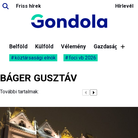
Friss hírek
Hírlevél
Belföld
Külföld
Vélemény
Gazdaság
köztársasági elnök
foci vb 2026
BÁGER GUSZTÁV
További tartalmak: