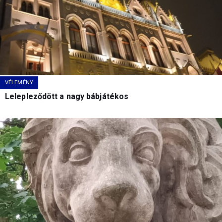
VÉLEMÉNY
Lelepleződött a nagy bábjátékos