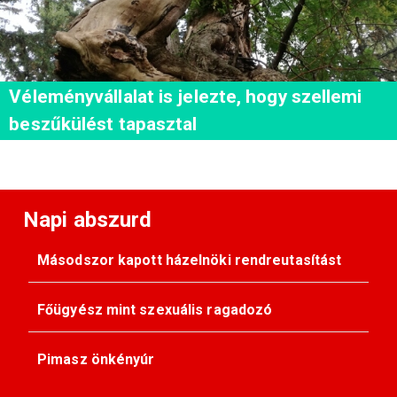
Véleményvállalat is jelezte, hogy szellemi
beszűkülést tapasztal
Napi abszurd
Másodszor kapott házelnöki rendreutasítást
Főügyész mint szexuális ragadozó
Pimasz önkényúr