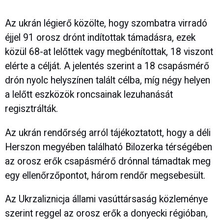
Az ukrán légierő közölte, hogy szombatra virradó
éjjel 91 orosz drónt indítottak támadásra, ezek
közül 68-at lelőttek vagy megbénítottak, 18 viszont
elérte a célját. A jelentés szerint a 18 csapásmérő
drón nyolc helyszínen talált célba, míg négy helyen
a lelőtt eszközök roncsainak lezuhanását
regisztrálták.
Az ukrán rendőrség arról tájékoztatott, hogy a déli
Herszon megyében található Bilozerka térségében
az orosz erők csapásmérő drónnal támadtak meg
egy ellenőrzőpontot, három rendőr megsebesült.
Az Ukrzaliznicja állami vasúttársaság közleménye
szerint reggel az orosz erők a donyecki régióban,