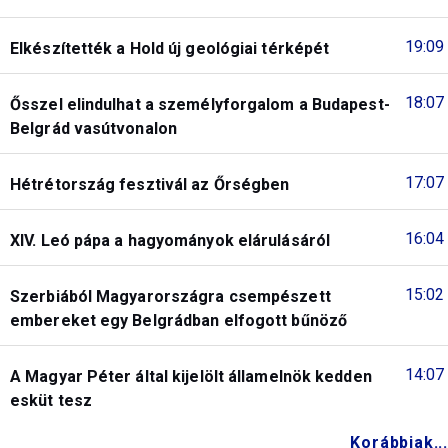
19:09
Elkészítették a Hold új geológiai térképét
18:07
Ősszel elindulhat a személyforgalom a Budapest-
Belgrád vasútvonalon
17:07
Hétrétország fesztivál az Őrségben
16:04
XIV. Leó pápa a hagyományok elárulásáról
15:02
Szerbiából Magyarországra csempészett
embereket egy Belgrádban elfogott bűnöző
14:07
A Magyar Péter által kijelölt államelnök kedden
esküt tesz
Korábbiak...