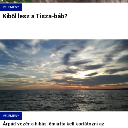
VÉLEMÉNY
Kiből lesz a Tisza-báb?
VÉLEMÉNY
Árpád vezér a hibás: őmiatta kell korlátozni az