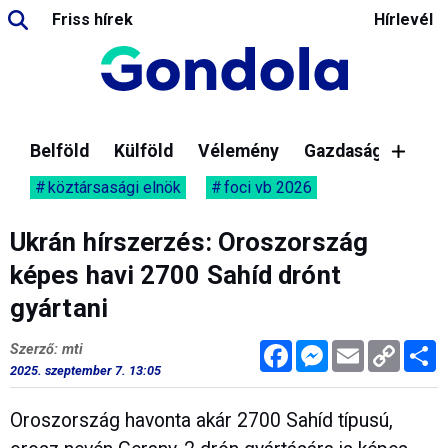
Friss hírek
Hírlevél
Belföld
Külföld
Vélemény
Gazdaság
köztársasági elnök
foci vb 2026
Ukrán hírszerzés: Oroszország
képes havi 2700 Sahíd drónt
gyártani
Facebook
Messenger
Email
Copy
M
Szerző: mti
Link
2025. szeptember 7. 13:05
Oroszország havonta akár 2700 Sahíd típusú,