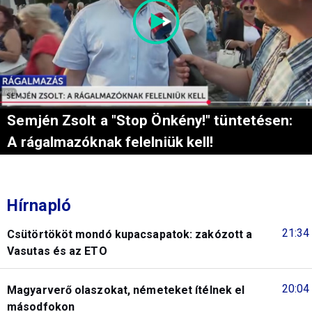
Semjén Zsolt a "Stop Önkény!" tüntetésen:
A rágalmazóknak felelniük kell!
Hírnapló
21:34
Csütörtököt mondó kupacsapatok: zakózott a
Vasutas és az ETO
20:04
Magyarverő olaszokat, németeket ítélnek el
másodfokon