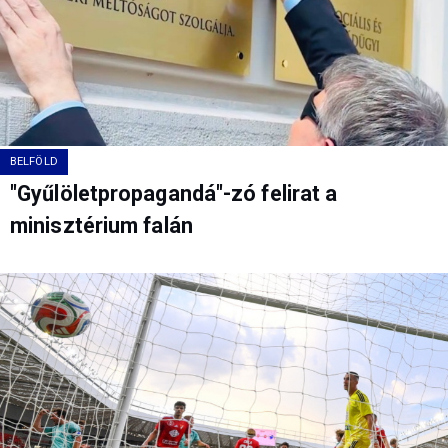
BELFÖLD
"Gyűlöletpropagandá"-zó felirat a
minisztérium falán