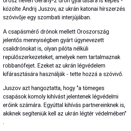
orosz nevén Gerany-2 drón gyártására is képes -
közölte Andrij Juszov, az ukrán katonai hírszerzés
szóvivője egy szombati interjújában.
A csapásmérő drónok mellett Oroszország
jelentős mennyiségben gyárt úgynevezett
csalidrónokat is, olyan pilóta nélküli
repülőszerkezeteket, amelyek nem tartalmaznak
robbanófejet. Ezeket az ukrán légvédelem
kifárasztására használják - tette hozzá a szóvivő.
Juszov azt hangoztatta, hogy "a tömeges
csapások komoly kihívást jelentenek légvédelmi
erőink számára. Egyúttal kihívás partnereinknek is,
akiknek segíteniük kell az ukrán légtér védelmében"
.