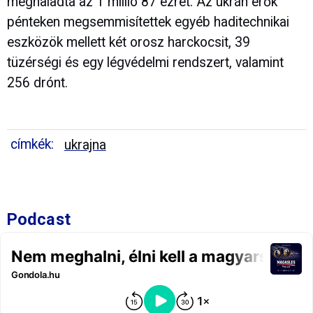
meghaladta az 1 millió 87 ezret. Az ukrán erők
pénteken megsemmisítettek egyéb haditechnikai
eszközök mellett két orosz harckocsit, 39
tüzérségi és egy légvédelmi rendszert, valamint
256 drónt.
címkék:
ukrajna
Podcast