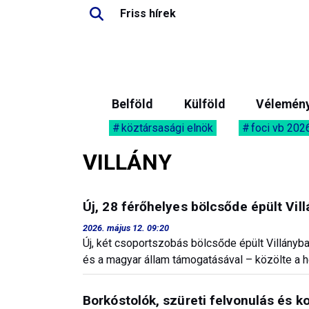
Friss hírek
Belföld
Külföld
Vélemén
köztársasági elnök
foci vb 202
VILLÁNY
Új, 28 férőhelyes bölcsőde épült Vil
2026. május 12. 09:20
Új, két csoportszobás bölcsőde épült Villányba
és a magyar állam támogatásával – közölte a h
Borkóstolók, szüreti felvonulás és k