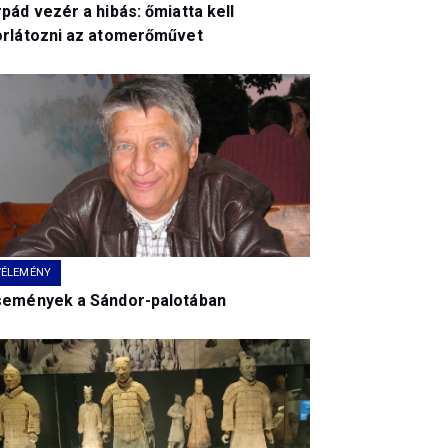
pád vezér a hibás: őmiatta kell
orlátozni az atomerőművet
VÉLEMÉNY
semények a Sándor-palotában