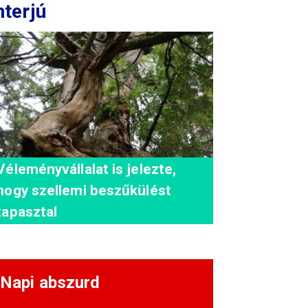
nterjú
Véleményvállalat is jelezte,
hogy szellemi beszűkülést
tapasztal
Napi abszurd