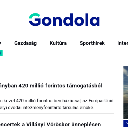
y
Gazdaság
Kultúra
Sporthírek
Inte
6
lányban 420 millió forintos támogatásból
n közel 420 millió forintos beruházással, az Európai Unió
elyi óvodai intézményfenntartó társulás elnöke.
oncertek a Villányi Vörösbor ünneplésen