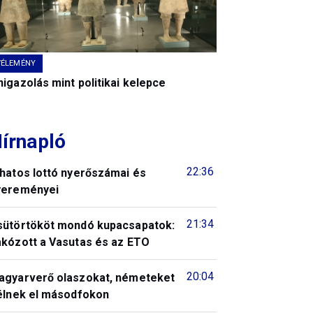
VÉLEMÉNY
igazolás mint politikai kelepce
írnapló
22:36
 hatos lottó nyerőszámai és
yereményei
21:34
sütörtököt mondó kupacsapatok:
akózott a Vasutas és az ETO
20:04
agyarverő olaszokat, németeket
télnek el másodfokon