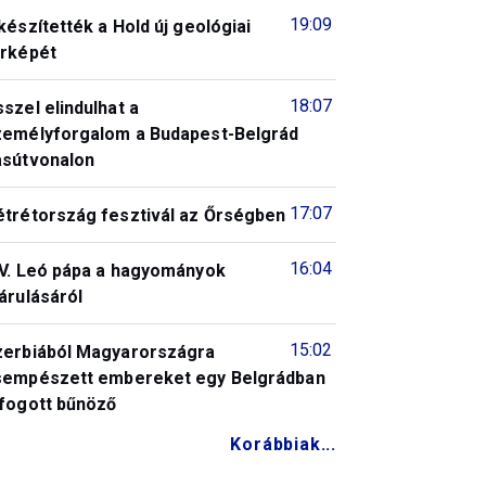
19:09
készítették a Hold új geológiai
érképét
18:07
szel elindulhat a
zemélyforgalom a Budapest-Belgrád
asútvonalon
17:07
étrétország fesztivál az Őrségben
16:04
IV. Leó pápa a hagyományok
árulásáról
15:02
zerbiából Magyarországra
sempészett embereket egy Belgrádban
lfogott bűnöző
Korábbiak...