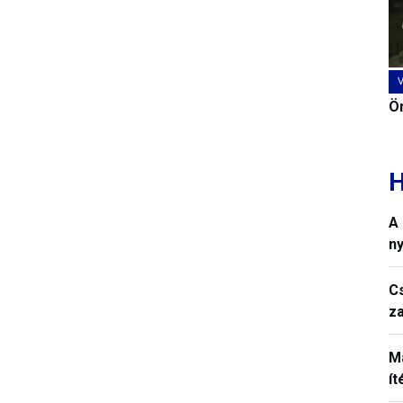
Ön
H
A
n
C
z
M
í