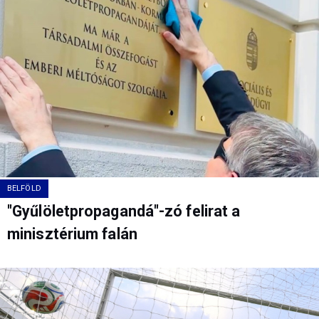
BELFÖLD
"Gyűlöletpropagandá"-zó felirat a
minisztérium falán