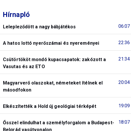
Hírnapló
06:07
Lelepleződött a nagy bábjátékos
22:36
A hatos lottó nyerőszámai és nyereményei
21:34
Csütörtököt mondó kupacsapatok: zakózott a
Vasutas és az ETO
20:04
Magyarverő olaszokat, németeket ítélnek el
másodfokon
19:09
Elkészítették a Hold új geológiai térképét
18:07
Ősszel elindulhat a személyforgalom a Budapest-
Belgrád vasútvonalon