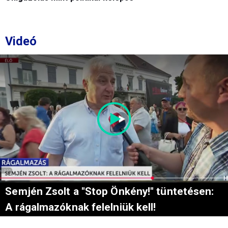
Videó
Semjén Zsolt a "Stop Önkény!" tüntetésen:
A rágalmazóknak felelniük kell!