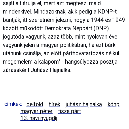
sajátjait árulja el, mert azt megteszi majd
mindenkivel. Mindazoknak, akik pedig a KDNP-t
bántják, itt szeretném jelezni, hogy a 1944 és 1949
között működött Demokrata Néppárt (DNP)
jogutóda vagyunk, azaz több, mint nyolcvan éve
vagyunk jelen a magyar politikában, ha ezt bárki
utánunk csinálja, az előtt párthovatartozás nélkül
megemelem a kalapom" - hangsúlyozza posztja
zárásaként Juhász Hajnalka.
címkék:
belföld
hírek
juhász hajnalka
kdnp
magyar péter
tisza párt
13. havi nyugdíj