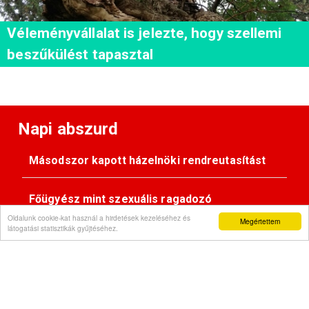
Véleményvállalat is jelezte, hogy szellemi
beszűkülést tapasztal
Napi abszurd
Másodszor kapott házelnöki rendreutasítást
Főügyész mint szexuális ragadozó
Oldalunk cookie-kat használ a hirdetések kezeléséhez és
Megértettem
látogatási statisztikák gyűjtéséhez.
Pimasz önkényúr