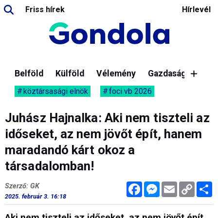
Friss hírek
Hírlevél
Belföld
Külföld
Vélemény
Gazdaság
köztársasági elnök
foci vb 2026
Juhász Hajnalka: Aki nem tiszteli az
időseket, az nem jövőt épít, hanem
maradandó kárt okoz a
társadalomban!
Facebook
Messenger
Email
Copy
M
Szerző: GK
Link
2025. február 3. 16:18
Aki nem tiszteli az időseket, az nem jövőt épít,