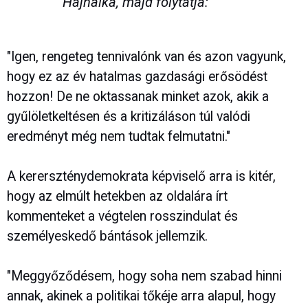
Hajnalka, majd folytatja:
"Igen, rengeteg tennivalónk van és azon vagyunk,
hogy ez az év hatalmas gazdasági erősödést
hozzon! De ne oktassanak minket azok, akik a
gyűlöletkeltésen és a kritizáláson túl valódi
eredményt még nem tudtak felmutatni."
A kererszténydemokrata képviselő arra is kitér,
hogy az elmúlt hetekben az oldalára írt
kommenteket a végtelen rosszindulat és
személyeskedő bántások jellemzik.
"Meggyőződésem, hogy soha nem szabad hinni
annak, akinek a politikai tőkéje arra alapul, hogy