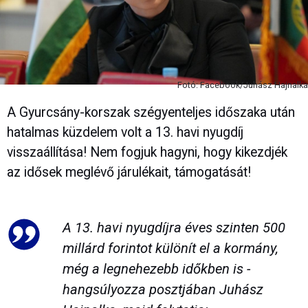
Fotó: Facebook/Juhász Hajnalka
A Gyurcsány-korszak szégyenteljes időszaka után
hatalmas küzdelem volt a 13. havi nyugdíj
visszaállítása! Nem fogjuk hagyni, hogy kikezdjék
az idősek meglévő járulékait, támogatását!
A 13. havi nyugdíjra éves szinten 500
millárd forintot különít el a kormány,
még a legnehezebb időkben is -
hangsúlyozza posztjában Juhász