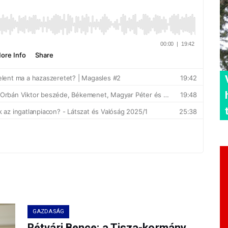
GAZDASÁG
Rétvári Bence: a Tisza-kormány