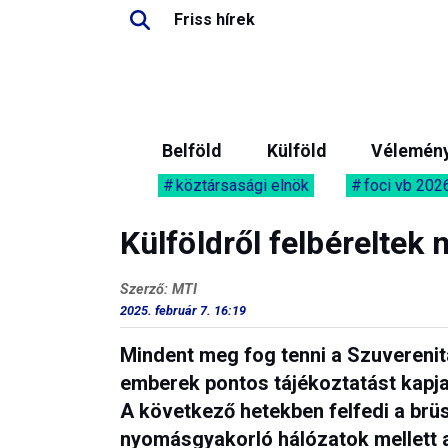
Friss hírek
Belföld
Külföld
Vélemén
köztársasági elnök
foci vb 202
Külföldről felbéreltek
Szerző: MTI
2025. február 7. 16:19
Mindent meg fog tenni a Szuverenit
emberek pontos tájékoztatást kapj
A következő hetekben felfedi a brüss
nyomásgyakorló hálózatok mellett 