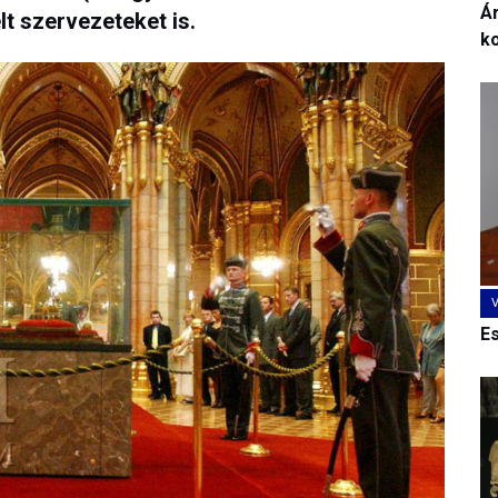
Ár
lt szervezeteket is.
k
E