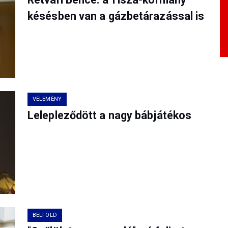
késésben van a gázbetárazással is
VÉLEMÉNY
Lelepleződött a nagy bábjátékos
BELFÖLD