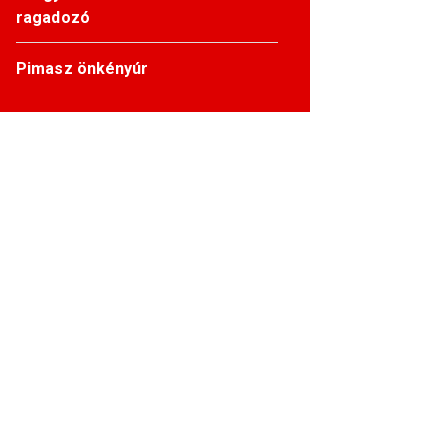
ragadozó
Pimasz önkényúr