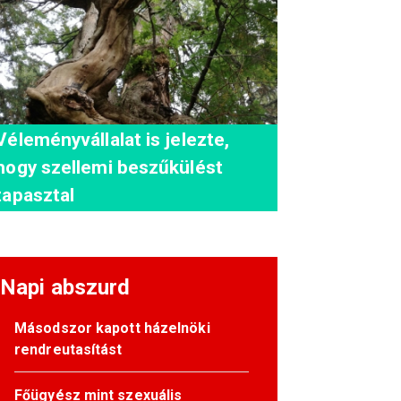
Véleményvállalat is jelezte,
hogy szellemi beszűkülést
tapasztal
Napi abszurd
Másodszor kapott házelnöki
rendreutasítást
Főügyész mint szexuális