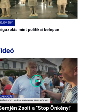
VÉLEMÉNY
igazolás mint politikai kelepce
ideó
Semjén Zsolt a "Stop Önkény!"