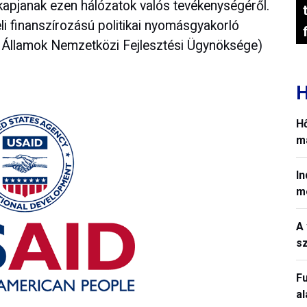
apjanak ezen hálózatok valós tevékenységéről.
li finanszírozású politikai nyomásgyakorló
t Államok Nemzetközi Fejlesztési Ügynöksége)
H
H
m
In
m
A 
sz
Fu
a