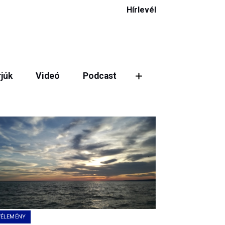
Hírlevél
rjúk
Videó
Podcast
ztás
VÉLEMÉNY