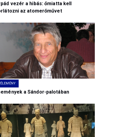
pád vezér a hibás: őmiatta kell
orlátozni az atomerőművet
VÉLEMÉNY
semények a Sándor-palotában