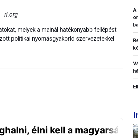
A 
ri.org
o
ba
atokat, melyek a mainál hatékonyabb fellépést
ozott politikai nyomásgyakorló szervezetekkel
R
k
V
h
E
I