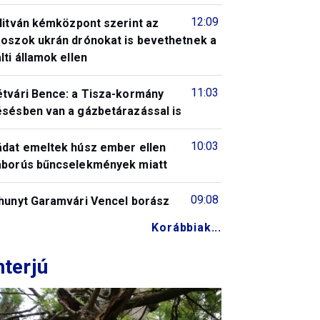
12:09
litván kémközpont szerint az
roszok ukrán drónokat is bevethetnek a
lti államok ellen
11:03
étvári Bence: a Tisza-kormány
ésésben van a gázbetárazással is
10:03
ádat emeltek húsz ember ellen
áborús bűncselekmények miatt
09:08
lhunyt Garamvári Vencel borász
Korábbiak...
nterjú