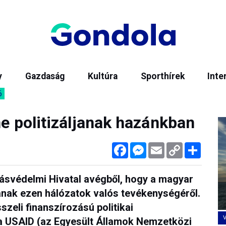
y
Gazdaság
Kultúra
Sporthírek
Inte
6
 ne politizáljanak hazánkban
Facebook
Messenger
Email
Copy
Megos
Link
ásvédelmi Hivatal avégből, hogy a magyar
anak ezen hálózatok valós tevékenységéről.
zeli finanszírozású politikai
a USAID (az Egyesült Államok Nemzetközi