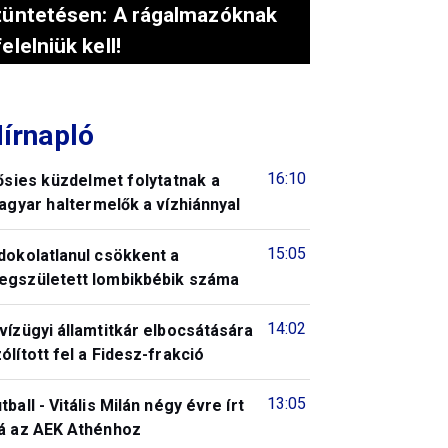
tüntetésen: A rágalmazóknak
felelniük kell!
írnapló
16:10
ősies küzdelmet folytatnak a
agyar haltermelők a vízhiánnyal
15:05
dokolatlanul csökkent a
egszületett lombikbébik száma
14:02
vízügyi államtitkár elbocsátására
ólított fel a Fidesz-frakció
13:05
tball - Vitális Milán négy évre írt
lá az AEK Athénhoz