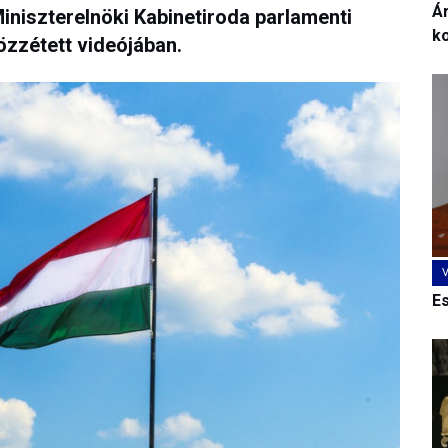
Ár
niszterelnöki Kabinetiroda parlamenti
k
özzétett videójában.
E