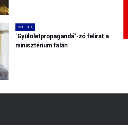
BELFÖLD
"Gyűlöletpropagandá"-zó felirat a
minisztérium falán