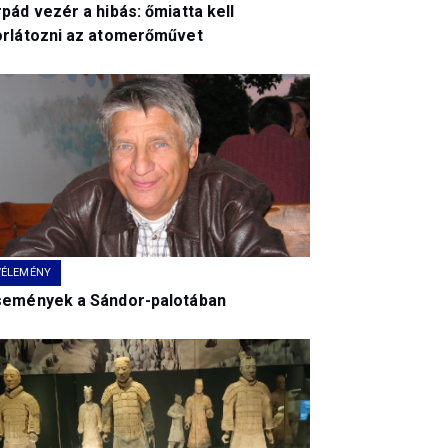
pád vezér a hibás: őmiatta kell
orlátozni az atomerőművet
VÉLEMÉNY
semények a Sándor-palotában