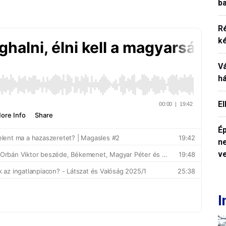
ba
R
k
V
h
E
Ép
n
v
I