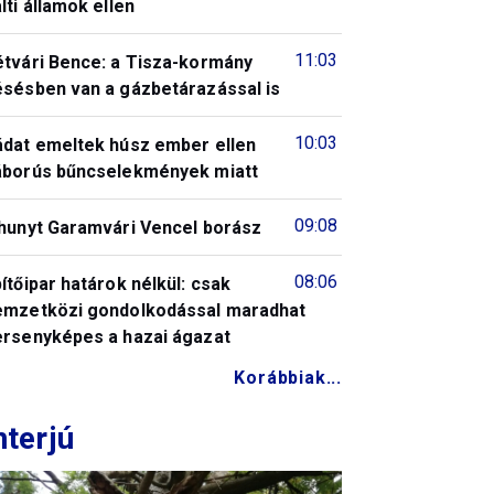
lti államok ellen
11:03
étvári Bence: a Tisza-kormány
ésésben van a gázbetárazással is
10:03
ádat emeltek húsz ember ellen
áborús bűncselekmények miatt
09:08
lhunyt Garamvári Vencel borász
08:06
ítőipar határok nélkül: csak
emzetközi gondolkodással maradhat
ersenyképes a hazai ágazat
Korábbiak...
nterjú