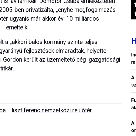
 is javítani kell. Dömötör Csaba emlékeztetett
y 2005-ben privatizálta, „enyhe megfogalmazás
ptér ugyanis már akkor évi 10 milliárdos
– emelte ki.
H
lt a „akkori balos kormány szinte teljes
gyarányú fejlesztések elmaradtak, helyette
In
ai Gordon került az üzemeltető cég igazgatósági
m
itkár.
A 
sz
Fu
a
ba
liszt ferenc nemzetközi reülőtér
A 
o