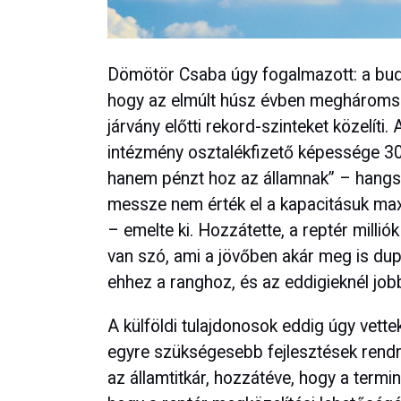
Dömötör Csaba úgy fogalmazott: a budape
hogy az elmúlt húsz évben megháromsz
járvány előtti rekord-szinteket közelíti
intézmény osztalékfizető képessége 30-3
hanem pénzt hoz az államnak” – hangsúl
messze nem érték el a kapacitásuk ma
– emelte ki. Hozzátette, a reptér millió
van szó, ami a jövőben akár meg is dup
ehhez a ranghoz, és az eddigieknél j
A külföldi tulajdonosok eddig úgy vett
egyre szükségesebb fejlesztések rendre
az államtitkár, hozzátéve, hogy a terminá