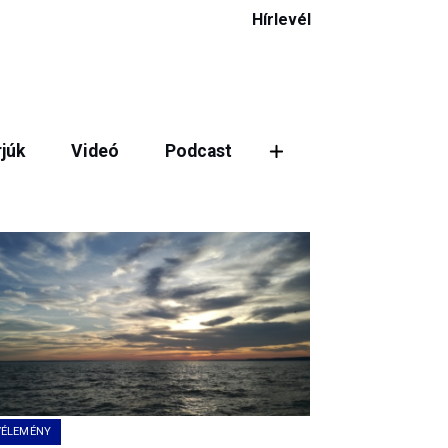
Hírlevél
rjúk
Videó
Podcast
ztás
VÉLEMÉNY