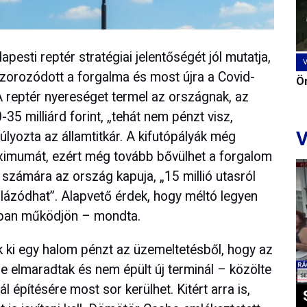
sti reptér stratégiai jelentőségét jól mutatja,
orozódott a forgalma és most újra a Covid-
Ön
. A reptér nyereséget termel az országnak, az
5 milliárd forint, „tehát nem pénzt visz,
V
yozta az államtitkár. A kifutópályák még
ximumát, ezért még tovább bővülhet a forgalom
k számára az ország kapuja, „15 millió utasról
lázódhat”. Alapvető érdek, hogy méltó legyen
obban működjön – mondta.
ek ki egy halom pénzt az üzemeltetésből, hogy az
 elmaradtak és nem épült új terminál – közölte
l építésére most sor kerülhet. Kitért arra is,