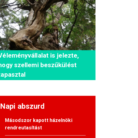
Véleményvállalat is jelezte,
hogy szellemi beszűkülést
tapasztal
Napi abszurd
Másodszor kapott házelnöki
rendreutasítást