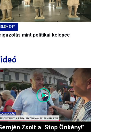
VÉLEMÉNY
igazolás mint politikai kelepce
ideó
Semjén Zsolt a "Stop Önkény!"