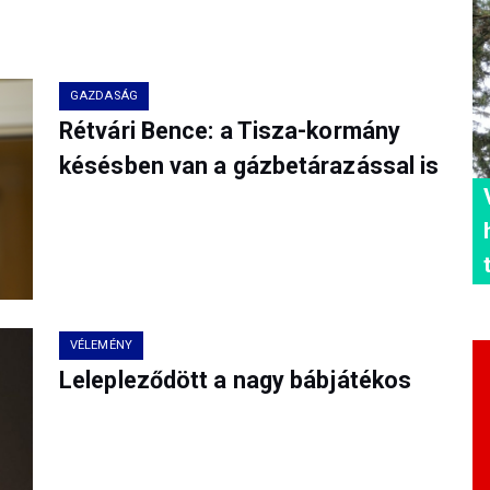
GAZDASÁG
Rétvári Bence: a Tisza-kormány
késésben van a gázbetárazással is
VÉLEMÉNY
Lelepleződött a nagy bábjátékos