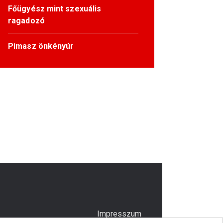
Főügyész mint szexuális
ragadozó
Pimasz önkényúr
Impresszum