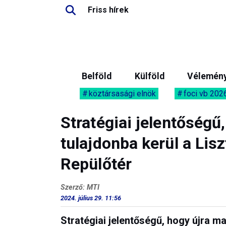
Friss hírek
Belföld
Külföld
Vélemén
köztársasági elnök
foci vb 202
Stratégiai jelentőségű
tulajdonba kerül a Li
Repülőtér
Szerző: MTI
2024. július 29. 11:56
Stratégiai jelentőségű, hogy újra ma