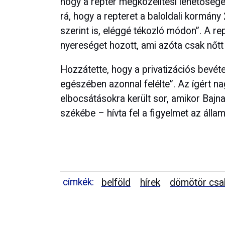
hogy a reptér megközelítési lehetőségét
rá, hogy a repteret a baloldali kormán
szerint is, eléggé tékozló módon”. A re
nyereséget hozott, ami azóta csak nőtt 
Hozzátette, hogy a privatizációs bevéte
egészében azonnal felélte”. Az ígért na
elbocsátásokra került sor, amikor Bajn
székébe – hívta fel a figyelmet az államt
címkék:
belföld
hírek
dömötör csa