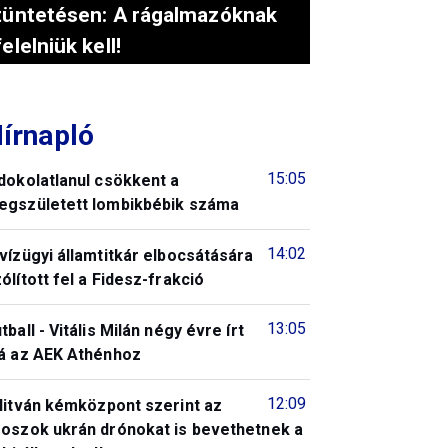
tüntetésen: A rágalmazóknak
felelniük kell!
írnapló
15:05
dokolatlanul csökkent a
egszületett lombikbébik száma
14:02
vízügyi államtitkár elbocsátására
ólított fel a Fidesz-frakció
13:05
tball - Vitális Milán négy évre írt
lá az AEK Athénhoz
12:09
litván kémközpont szerint az
roszok ukrán drónokat is bevethetnek a