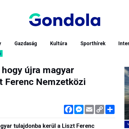
y
Gazdaság
Kultúra
Sporthírek
Inte
6
, hogy újra magyar
szt Ferenc Nemzetközi
Facebook
Messenger
Email
Copy
Megos
Link
gyar tulajdonba kerül a Liszt Ferenc