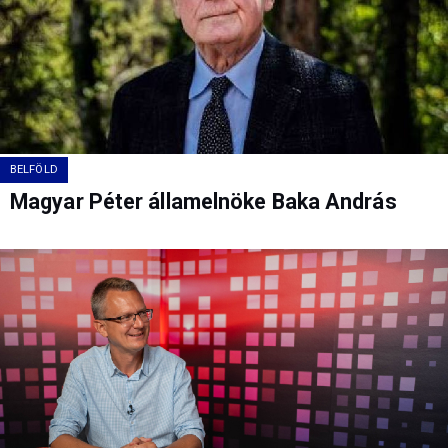
BELFÖLD
Magyar Péter államelnöke Baka András