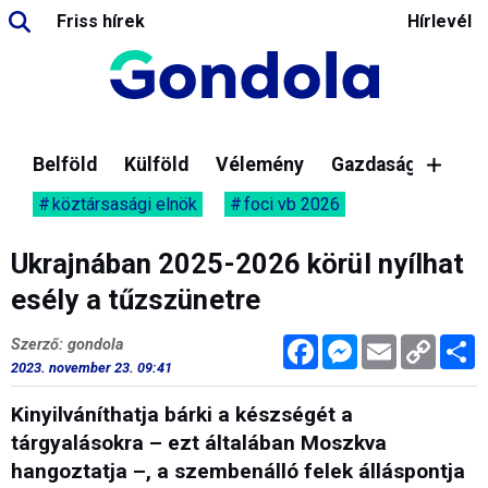
Friss hírek
Hírlevél
Belföld
Külföld
Vélemény
Gazdaság
köztársasági elnök
foci vb 2026
Ukrajnában 2025-2026 körül nyílhat
esély a tűzszünetre
Facebook
Messenger
Email
Copy
M
Szerző: gondola
Link
2023. november 23. 09:41
Kinyilváníthatja bárki a készségét a
tárgyalásokra – ezt általában Moszkva
hangoztatja –, a szembenálló felek álláspontja