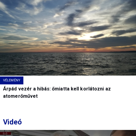
VÉLEMÉNY
Árpád vezér a hibás: őmiatta kell korlátozni az
atomerőművet
Videó