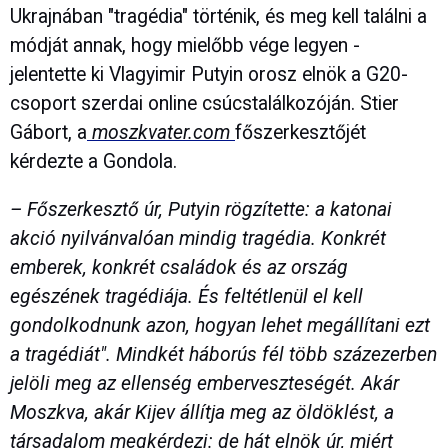
Ukrajnában "tragédia" történik, és meg kell találni a
módját annak, hogy mielőbb vége legyen -
jelentette ki Vlagyimir Putyin orosz elnök a G20-
csoport szerdai online csúcstalálkozóján. Stier
Gábort, a
moszkvater.com
főszerkesztőjét
kérdezte a Gondola.
– Főszerkesztő úr, Putyin rögzítette: a katonai
akció nyilvánvalóan mindig tragédia. Konkrét
emberek, konkrét családok és az ország
egészének tragédiája. És feltétlenül el kell
gondolkodnunk azon, hogyan lehet megállítani ezt
a tragédiát". Mindkét háborús fél több százezerben
jelöli meg az ellenség emberveszteségét. Akár
Moszkva, akár Kijev állítja meg az öldöklést, a
társadalom megkérdezi: de hát elnök úr, miért