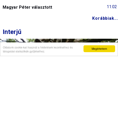
11:02
Magyar Péter választott
Korábbiak...
Interjú
Oldalunk cookie-kat használ a hirdetések kezeléséhez és
Megértettem
látogatási statisztikák gyűjtéséhez.
Véleményvállalat is jelezte, hogy szellemi
beszűkülést tapasztal