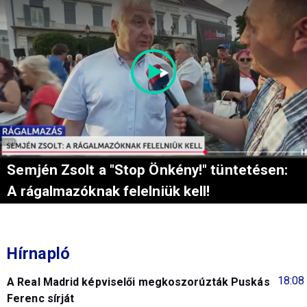
Semjén Zsolt a "Stop Önkény!" tüntetésen:
A rágalmazóknak felelniük kell!
Hírnapló
18:08
A Real Madrid képviselői megkoszorúzták Puskás
Ferenc sírját