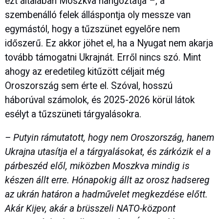
ezt általában Moszkva hangoztatja –, a
szembenálló felek álláspontja oly messze van
egymástól, hogy a tűzszünet egyelőre nem
időszerű. Ez akkor jöhet el, ha a Nyugat nem akarja
tovább támogatni Ukrajnát. Erről nincs szó. Mint
ahogy az eredetileg kitűzött céljait még
Oroszország sem érte el. Szóval, hosszú
háborúval számolok, és 2025-2026 körül látok
esélyt a tűzszüneti tárgyalásokra.
– Putyin rámutatott, hogy nem Oroszország, hanem
Ukrajna utasítja el a tárgyalásokat, és zárkózik el a
párbeszéd elől, miközben Moszkva mindig is
készen állt erre. Hónapokig állt az orosz hadsereg
az ukrán határon a hadművelet megkezdése előtt.
Akár Kijev, akár a brüsszeli NATO-központ