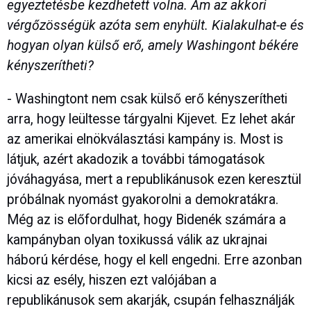
egyeztetésbe kezdhetett volna. Ám az akkori
vérgőzösségük azóta sem enyhült. Kialakulhat-e és
hogyan olyan külső erő, amely Washingont békére
kényszerítheti?
- Washingtont nem csak külső erő kényszerítheti
arra, hogy leültesse tárgyalni Kijevet. Ez lehet akár
az amerikai elnökválasztási kampány is. Most is
látjuk, azért akadozik a további támogatások
jóváhagyása, mert a republikánusok ezen keresztül
próbálnak nyomást gyakorolni a demokratákra.
Még az is előfordulhat, hogy Bidenék számára a
kampányban olyan toxikussá válik az ukrajnai
háború kérdése, hogy el kell engedni. Erre azonban
kicsi az esély, hiszen ezt valójában a
republikánusok sem akarják, csupán felhasználják