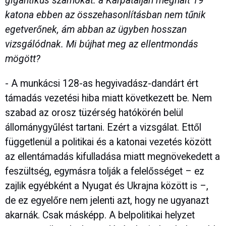
gigantikus számokat: a Kárpátalján meghalt 19
katona ebben az összehasonlításban nem tűnik
egetverőnek, ám abban az ügyben hosszan
vizsgálódnak. Mi bújhat meg az ellentmondás
mögött?
- A munkácsi 128-as hegyivadász-dandárt ért
támadás vezetési hiba miatt következett be. Nem
szabad az orosz tüzérség hatókörén belül
állománygyűlést tartani. Ezért a vizsgálat. Ettől
függetlenül a politikai és a katonai vezetés között
az ellentámadás kifulladása miatt megnövekedett a
feszültség, egymásra tolják a felelősséget – ez
zajlik egyébként a Nyugat és Ukrajna között is –,
de ez egyelőre nem jelenti azt, hogy ne ugyanazt
akarnák. Csak másképp. A belpolitikai helyzet