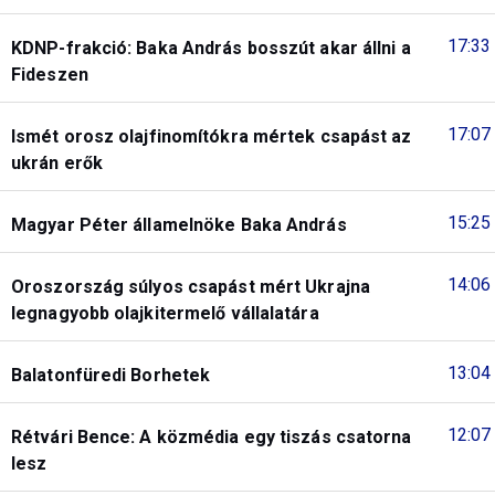
17:33
KDNP-frakció: Baka András bosszút akar állni a
Fideszen
17:07
Ismét orosz olajfinomítókra mértek csapást az
ukrán erők
15:25
Magyar Péter államelnöke Baka András
14:06
Oroszország súlyos csapást mért Ukrajna
legnagyobb olajkitermelő vállalatára
13:04
Balatonfüredi Borhetek
12:07
Rétvári Bence: A közmédia egy tiszás csatorna
lesz