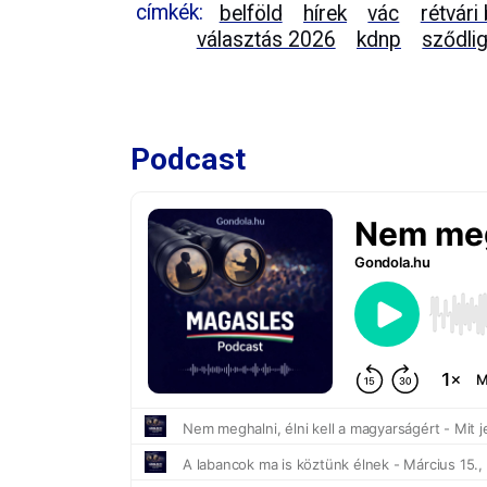
címkék:
belföld
hírek
vác
rétvári
választás 2026
kdnp
sződli
Podcast