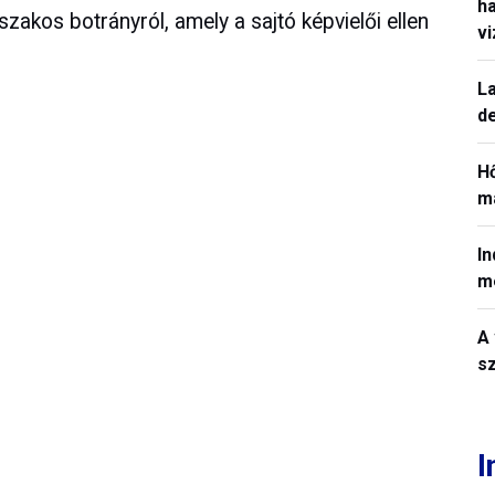
h
zakos botrányról, amely a sajtó képvielői ellen
v
La
de
H
ma
In
m
A 
sz
I