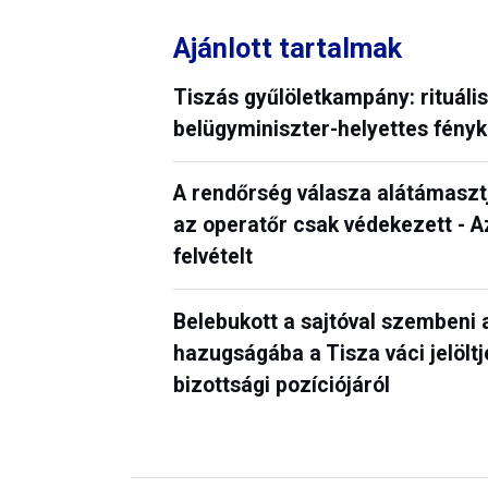
Ajánlott tartalmak
Tiszás gyűlöletkampány: rituáli
belügyminiszter-helyettes fény
A rendőrség válasza alátámasztja:
az operatőr csak védekezett - 
felvételt
Belebukott a sajtóval szembeni 
hazugságába a Tisza váci jelölt
bizottsági pozíciójáról