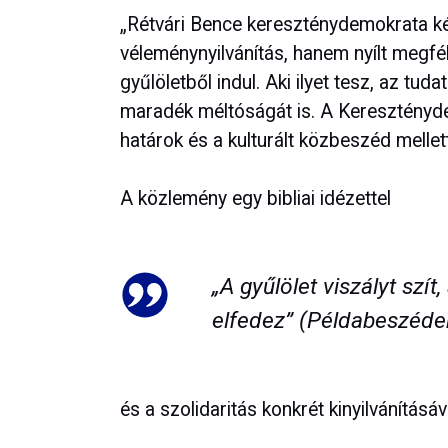
„Rétvári Bence kereszténydemokrata ké
véleménynyilvánítás, hanem nyílt megfél
gyűlöletből indul. Aki ilyet tesz, az tud
maradék méltóságát is. A Kereszténydem
határok és a kulturált közbeszéd mellett
A közlemény egy bibliai idézettel
„A gyűlölet viszályt szít
elfedez” (Példabeszéde
és a szolidaritás konkrét kinyilvánításáv