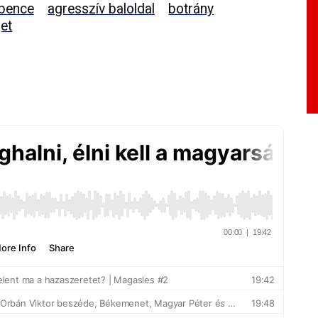
 bence
agresszív baloldal
botrány
get