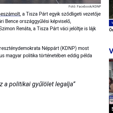
Fotó: Facebook/KDNP
 beszámolt
, a Tisza Párt egyik sződligeti vezetője
vári Bence országgyűlési képviselő,
zimon Renáta, a Tisza Párt váci jelöltje is lájk
Ön
 Kereszténydemokrata Néppárt (KDNP) most
V
us magyar politika történetében eddig példa
 a politikai gyűlölet legalja”