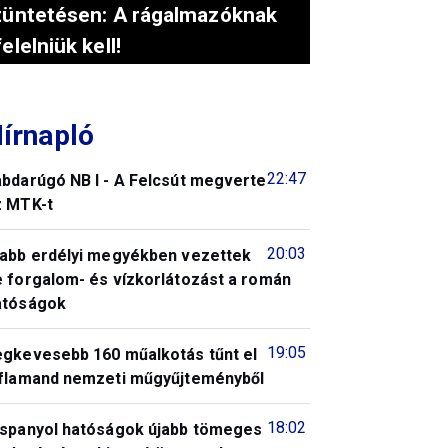
tüntetésen: A rágalmazóknak
felelniük kell!
írnapló
22:47
abdarúgó NB I - A Felcsút megverte
z MTK-t
20:03
jabb erdélyi megyékben vezettek
e forgalom- és vízkorlátozást a román
atóságok
19:05
egkevesebb 160 műalkotás tűnt el
 flamand nemzeti műgyűjteményből
18:02
 spanyol hatóságok újabb tömeges