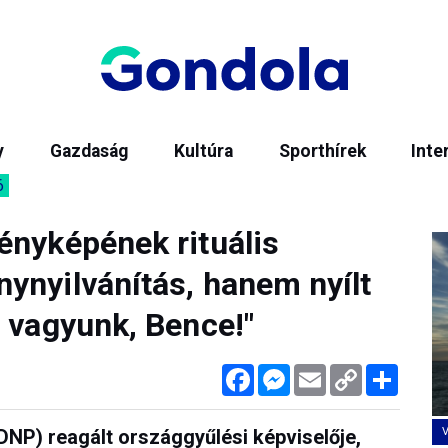
y
Gazdaság
Kultúra
Sporthírek
Inte
6
ényképének rituális
ynyilvánítás, hanem nyílt
d vagyunk, Bence!"
Facebook
Messenger
Email
Copy
Megos
Link
NP) reagált országgyűlési képviselője,