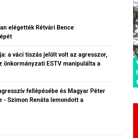
san elégették Rétvári Bence
képét
 a váci tiszás jelölt volt az agresszor,
Az önkormányzati ESTV manipulálta a
agresszív fellépésébe és Magyar Péter
je - Szimon Renáta lemondott a