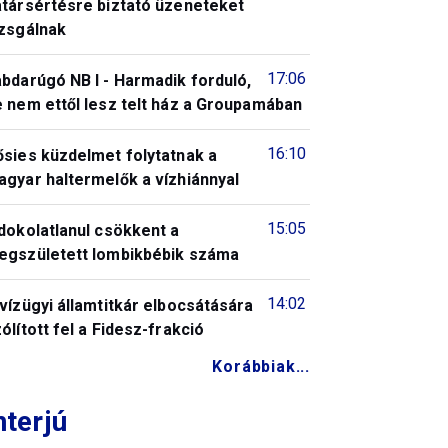
atársértésre biztató üzeneteket
izsgálnak
17:06
bdarúgó NB I - Harmadik forduló,
 nem ettől lesz telt ház a Groupamában
16:10
ősies küzdelmet folytatnak a
gyar haltermelők a vízhiánnyal
15:05
dokolatlanul csökkent a
egszületett lombikbébik száma
14:02
vízügyi államtitkár elbocsátására
ólított fel a Fidesz-frakció
Korábbiak...
nterjú