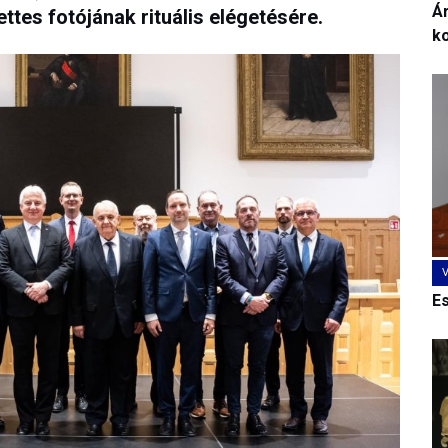
Ár
ttes fotójának rituális elégetésére.
k
E