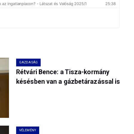
GAZDASÁG
Rétvári Bence: a Tisza-kormány
késésben van a gázbetárazással is
VÉLEMÉNY