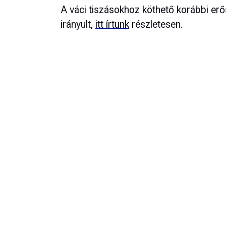
A váci tiszásokhoz köthető korábbi erős
irányult,
itt írtunk
részletesen.