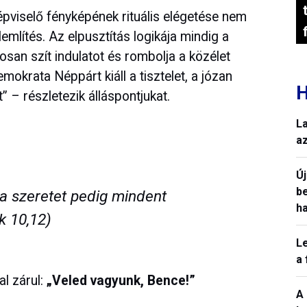
pviselő fényképének rituális elégetése nem
említés. Az elpusztítás logikája mindig a
atosan szít indulatot és rombolja a közélet
okrata Néppárt kiáll a tisztelet, a józan
H
” – részletezik álláspontjukat.
L
a
Ú
b
, a szeretet pedig mindent
h
k 10,12)
L
a
al zárul:
„Veled vagyunk, Bence!”
A