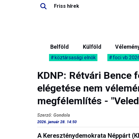
Friss hírek
Belföld
Külföld
Vélemén
köztársasági elnök
foci vb 202
KDNP: Rétvári Bence f
elégetése nem vélemén
megfélemlítés - "Vele
Szerző: Gondola
2026. január 28. 14:50
A Kereszténydemokrata Néppárt (KD