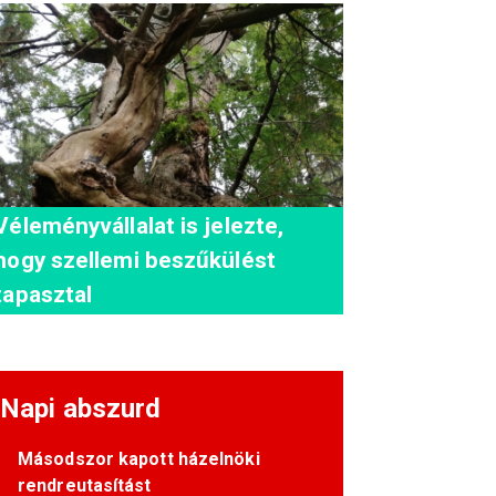
Véleményvállalat is jelezte,
hogy szellemi beszűkülést
tapasztal
Napi abszurd
Másodszor kapott házelnöki
rendreutasítást