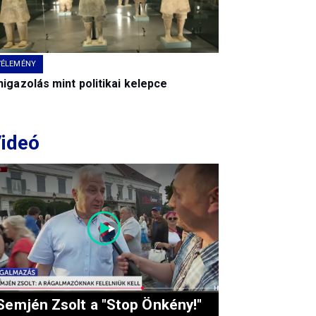
VÉLEMÉNY
igazolás mint politikai kelepce
ideó
Semjén Zsolt a "Stop Önkény!"