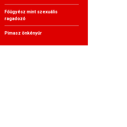
Főügyész mint szexuális
ragadozó
Pimasz önkényúr