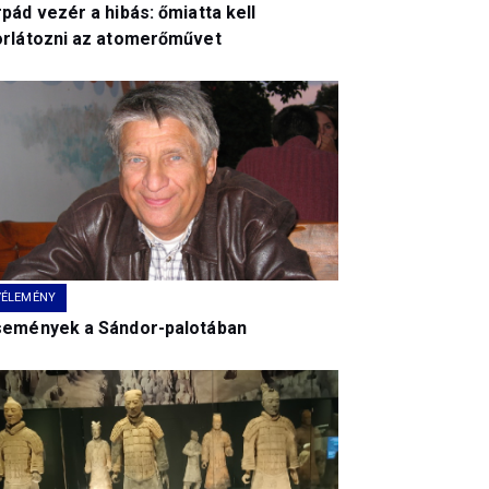
pád vezér a hibás: őmiatta kell
orlátozni az atomerőművet
VÉLEMÉNY
semények a Sándor-palotában