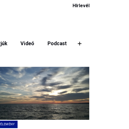
Hírlevél
rjúk
Videó
Podcast
ztás
VÉLEMÉNY