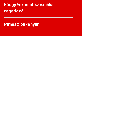
Főügyész mint szexuális
ragadozó
Pimasz önkényúr