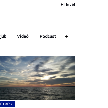
Hírlevél
rjúk
Videó
Podcast
ztás
VÉLEMÉNY