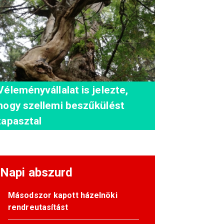
Véleményvállalat is jelezte,
hogy szellemi beszűkülést
tapasztal
Napi abszurd
Másodszor kapott házelnöki
rendreutasítást