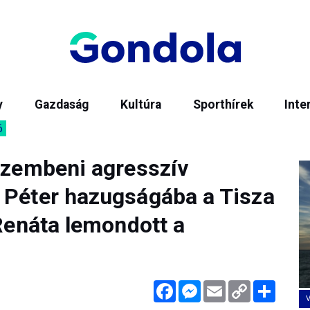
y
Gazdaság
Kultúra
Sporthírek
Inte
6
 szembeni agresszív
 Péter hazugságába a Tisza
 Renáta lemondott a
Facebook
Messenger
Email
Copy
Megos
Link