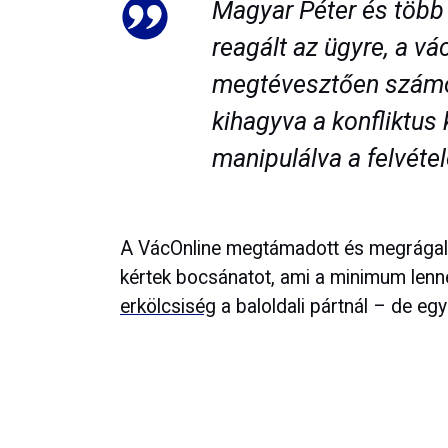
Magyar Péter és több
reagált az ügyre, a v
megtévesztően számo
kihagyva a konfliktus 
manipulálva a felvétel
A VácOnline megtámadott és megrágalm
kértek bocsánatot, ami a minimum lenn
erkölcsiség
a baloldali pártnál – de egy