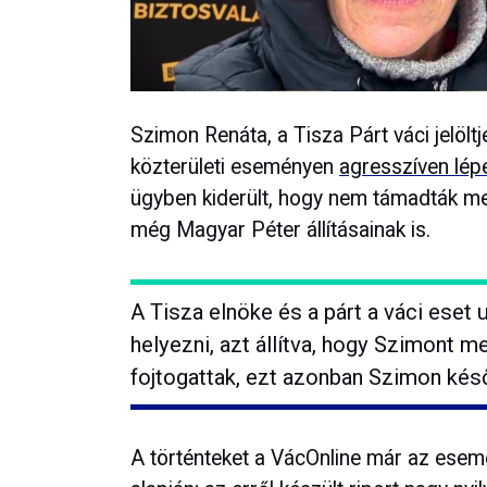
Szimon Renáta, a Tisza Párt váci jelölt
közterületi eseményen
agresszíven lépe
ügyben kiderült, hogy nem támadták me
még Magyar Péter állításainak is.
A Tisza elnöke és a párt a váci eset u
helyezni, azt állítva, hogy Szimont m
fojtogattak, ezt azonban Szimon kés
A történteket a VácOnline már az ese