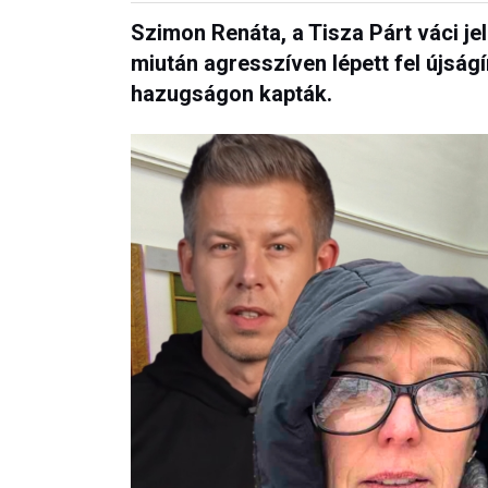
Szimon Renáta, a Tisza Párt váci jel
miután agresszíven lépett fel újsá
hazugságon kapták.