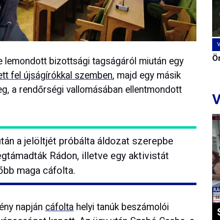
Ön
je lemondott bizottsági tagságáról miután egy
tt fel újságírókkal szemben
, majd egy másik
g, a rendőrségi vallomásában ellentmondott
V
tán a jelöltjét próbálta áldozat szerepbe
egtámadták Rádon, illetve egy aktivistát
őbb maga cáfolta.
mény napján
cáfolta
helyi tanúk beszámolói