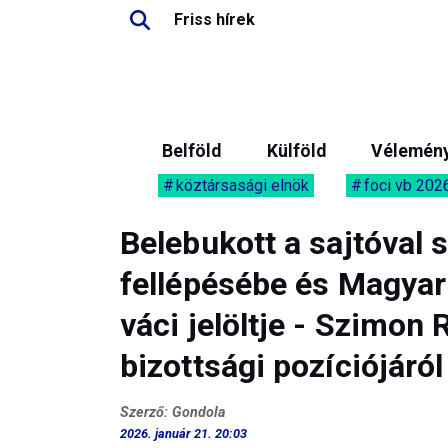
Friss hírek
Belföld
Külföld
Vélemén
köztársasági elnök
foci vb 202
Belebukott a sajtóval
fellépésébe és Magyar
váci jelöltje - Szimon
bizottsági pozíciójáról
Szerző: Gondola
2026. január 21. 20:03