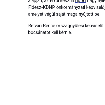
alapján; az erről készült
riport
nagy nyil
Fidesz-KDNP önkormányzati képviselője
amelyet végül saját maga nyújtott be.
Rétvári Bence országgyűlési képviselő 
bocsánatot kell kérnie.