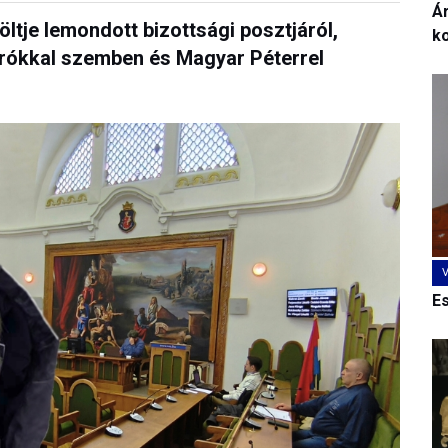
Ár
öltje lemondott bizottsági posztjáról,
k
gírókkal szemben és Magyar Péterrel
E