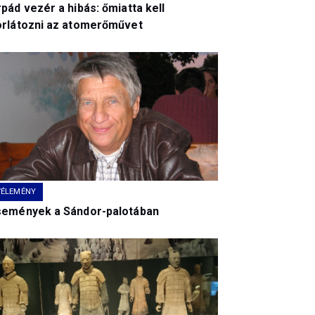
pád vezér a hibás: őmiatta kell
orlátozni az atomerőművet
VÉLEMÉNY
semények a Sándor-palotában