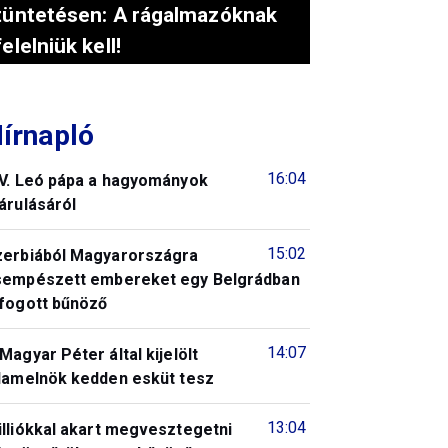
tüntetésen: A rágalmazóknak
felelniük kell!
írnapló
16:04
IV. Leó pápa a hagyományok
árulásáról
15:02
zerbiából Magyarországra
sempészett embereket egy Belgrádban
lfogott bűnöző
14:07
Magyar Péter által kijelölt
llamelnök kedden esküt tesz
13:04
illiókkal akart megvesztegetni