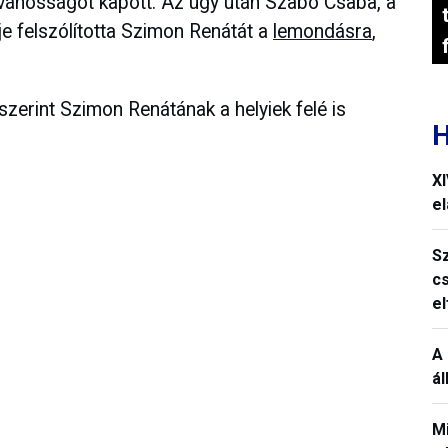
vánosságot kapott. Az ügy után Szabó Csaba, a
 felszólította Szimon Renátát a
lemondásra
,
szerint Szimon Renátának a helyiek felé is
H
X
el
S
c
e
A 
á
M