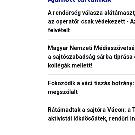
A rendőrség válasza alátámasztja:
az operatőr csak védekezett - 
felvételt
Magyar Nemzeti Médiaszövetség: 
a sajtószabadság sárba tiprása e
kollégák mellett!
Fokozódik a váci tiszás botrány:
megszólalt
Rátámadtak a sajtóra Vácon: a Ti
aktivistái lökdösődtek, rendőri 