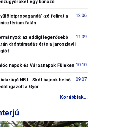
énzügyőröket egy bűnöző
12:06
yűlöletpropagandá"-zó felirat a
nisztérium falán
11:09
ormányzó: az eddigi legerősebb
rán dróntámadás érte a jaroszlavli
giót
10:10
alóc napok és Városnapok Füleken
09:07
bdarúgó NB I - Skót bajnok belső
dőt igazolt a Győr
Korábbiak...
nterjú