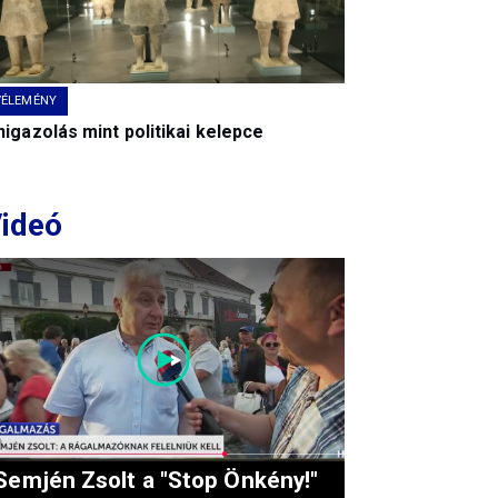
VÉLEMÉNY
igazolás mint politikai kelepce
ideó
Semjén Zsolt a "Stop Önkény!"