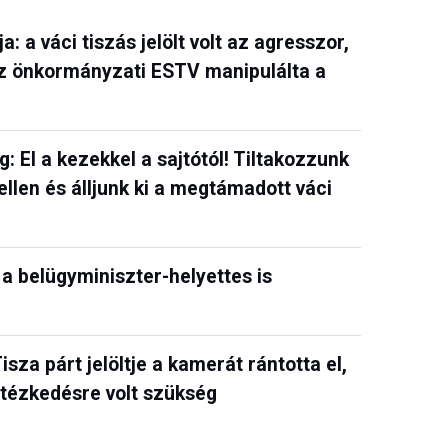
 a váci tiszás jelölt volt az agresszor,
Az önkormányzati ESTV manipulálta a
El a kezekkel a sajtótól! Tiltakozzunk
llen és álljunk ki a megtámadott váci
 a belügyminiszter-helyettes is
sza párt jelöltje a kamerát rántotta el,
intézkedésre volt szükség