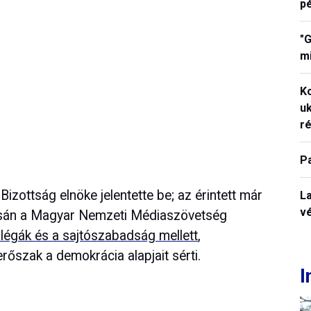
p
"G
mi
K
uk
ré
P
izottság elnöke jelentette be; az érintett már
La
vé
pcsán a Magyar Nemzeti Médiaszövetség
llégák és a sajtószabadság mellett
,
erőszak a demokrácia alapjait sérti.
I