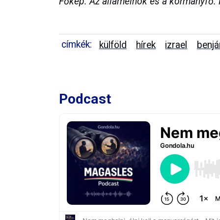
Főkép: Az államelnök és a kormányfő. F
címkék:
külföld
hírek
izrael
benjá
Podcast