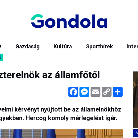
y
Gazdaság
Kultúra
Sporthírek
Inte
6
terelnök az államfőtől
Facebook
Messenger
Email
Copy
Megos
Link
elmi kérvényt nyújtott be az államelnökhöz
ügyekben. Hercog komoly mérlegelést ígér.