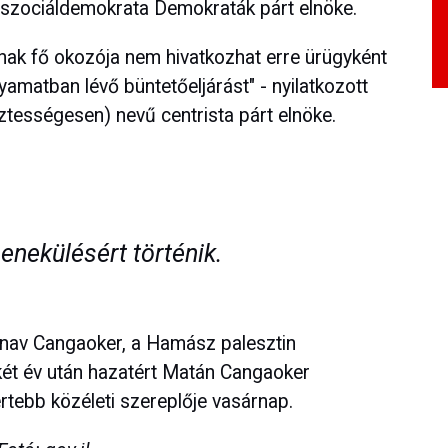
, a szociáldemokrata Demokraták párt elnöke.
nak fő okozója nem hivatkozhat erre ürügyként
matban lévő büntetőeljárást" - nyilatkozott
ztességesen) nevű centrista párt elnöke.
enekülésért történik.
inav Cangaoker, a Hamász palesztin
két év után hazatért Matán Cangaoker
ertebb közéleti szereplője vasárnap.