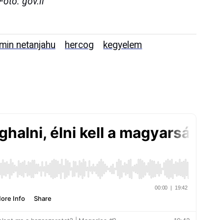
otó: gov.il
min netanjahu
hercog
kegyelem