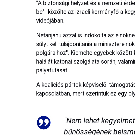
"A biztonsági helyzet és a nemzeti érd
be"- közölte az izraeli kormányfő a keg
videójában.
Netanjahu azzal is indokolta az elnökn
súlyt kell tulajdonítania a minisztereln
polgáraihoz". Kiemelte egyebek között k
halálát katonai szolgálata során, valami
pályafutását.
A koalíciós pártok képviselői támogatá
kapcsolatban, mert szerintük ez egy olya
"Nem lehet kegyelmet
bűnösségének beism