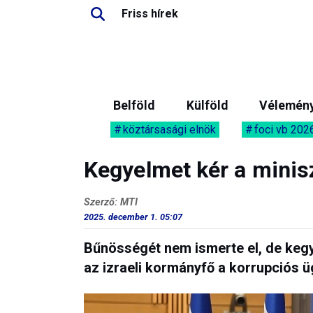
Friss hírek
Belföld
Külföld
Vélemén
köztársasági elnök
foci vb 202
Kegyelmet kér a minisz
Szerző: MTI
2025. december 1. 05:07
Bűnösségét nem ismerte el, de kegy
az izraeli kormányfő a korrupciós 