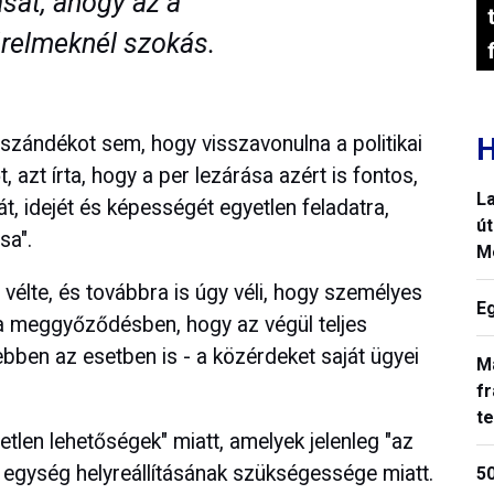
ását, ahogy az a
relmeknél szokás.
 szándékot sem, hogy visszavonulna a politikai
H
t, azt írta, hogy a per lezárása azért is fontos,
La
t, idejét és képességét egyetlen feladatra,
út
sa".
M
 vélte, és továbbra is úgy véli, hogy személyes
E
n a meggyőződésben, hogy az végül teljes
ebben az esetben is - a közérdeket saját ügyei
M
fr
t
tlen lehetőségek" miatt, amelyek jelenleg "az
i egység helyreállításának szükségessége miatt.
50