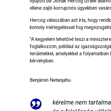
nyújtott be Jichák Hercog izraeli álla
ellene zajló korrupciós ügyekben vasár
Hercog válaszában azt írta, hogy rendkí
komoly mérlegeléssel fog megvizsgálni
"A kegyelem lehetővé teszi a miniszter
foglalkozzon, például az igazságszolgál
területekkel, amelyekkel a folyamatban l
kérvényben.
Benjámin Netanjahu
kérelme nem tartalma