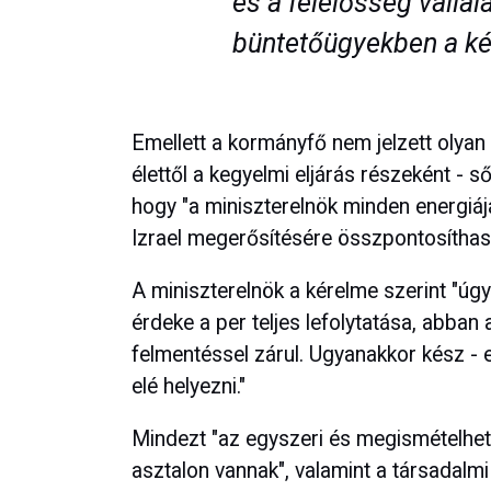
és a felelősség vállal
büntetőügyekben a ké
Emellett a kormányfő nem jelzett olyan
élettől a kegyelmi eljárás részeként - ső
hogy "a miniszterelnök minden energiájá
Izrael megerősítésére összpontosíthas
A miniszterelnök a kérelme szerint "úgy
érdeke a per teljes lefolytatása, abba
felmentéssel zárul. Ugyanakkor kész - 
elé helyezni."
Mindezt "az egyszeri és megismételhete
asztalon vannak", valamint a társadalm