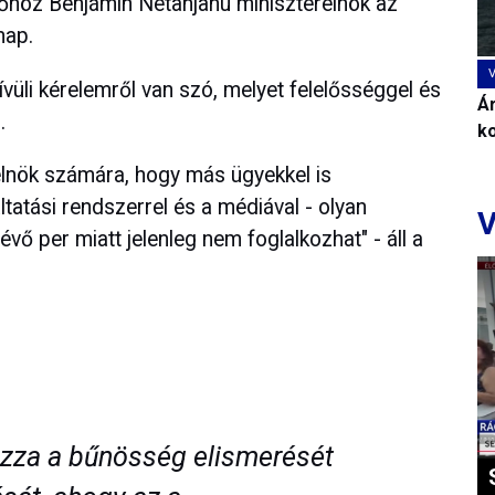
mfőhöz Benjámin Netanjahu miniszterelnök az
nap.
vüli kérelemről van szó, melyet felelősséggel és
Ár
.
k
elnök számára, hogy más ügyekkel is
tatási rendszerrel és a médiával - olyan
V
évő per miatt jelenleg nem foglalkozhat" - áll a
zza a bűnösség elismerését