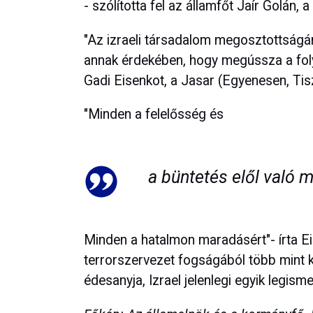
- szólította fel az államfőt Jaír Golán
"Az izraeli társadalom megosztottságá
annak érdekében, hogy megússza a folya
Gadi Eisenkot, a Jasar (Egyenesen, Tis
"Minden a felelősség és
a büntetés elől való m
Minden a hatalmon maradásért"- írta E
terrorszervezet fogságából több mint 
édesanyja, Izrael jelenlegi egyik legism