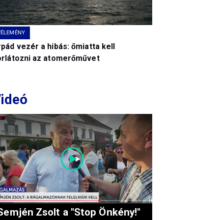
VÉLEMÉNY
pád vezér a hibás: őmiatta kell
orlátozni az atomerőművet
ideó
Semjén Zsolt a "Stop Önkény!"