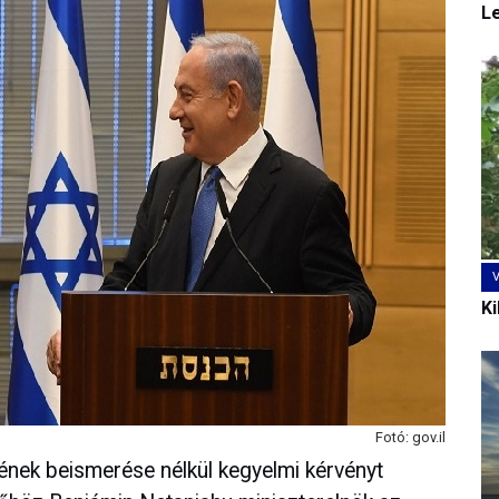
L
Ki
Fotó: gov.il
nek beismerése nélkül kegyelmi kérvényt