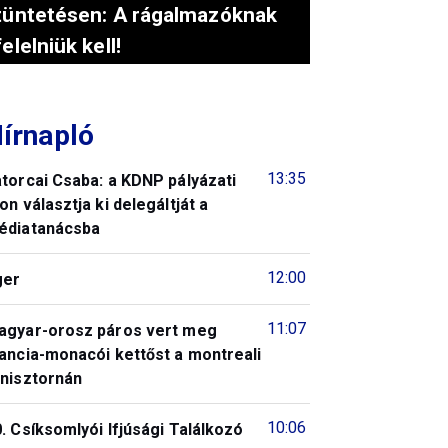
tüntetésen: A rágalmazóknak
felelniük kell!
írnapló
13:35
torcai Csaba: a KDNP pályázati
on választja ki delegáltját a
édiatanácsba
12:00
ger
11:07
agyar-orosz páros vert meg
ancia-monacói kettőst a montreali
enisztornán
10:06
. Csíksomlyói Ifjúsági Találkozó