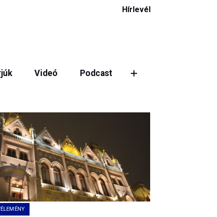
Hírlevél
rjúk
Videó
Podcast
ztás
VÉLEMÉNY