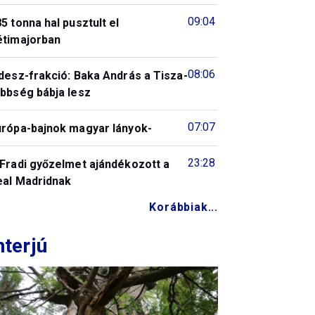
09:04
5 tonna hal pusztult el
étimajorban
08:06
desz-frakció: Baka András a Tisza-
öbbség bábja lesz
07:07
urópa-bajnok magyar lányok-
23:28
 Fradi győzelmet ajándékozott a
eal Madridnak
Korábbiak...
nterjú