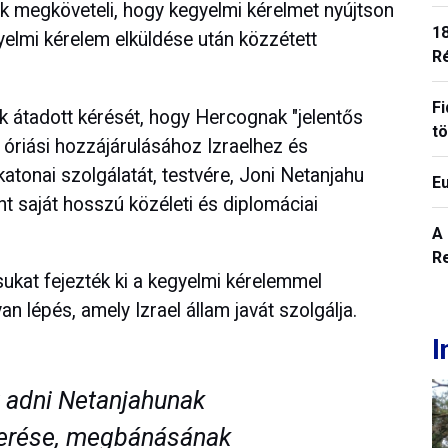
ek megköveteli, hogy kegyelmi kérelmet nyújtson
18
yelmi kérelem elküldése után közzétett
R
Fi
ek átadott kérését, hogy Hercognak "jelentős
t
ök óriási hozzájárulásához Izraelhez és
atonai szolgálatát, testvére, Joni Netanjahu
E
nt saját hosszú közéleti és diplomáciai
A
R
sukat fejezték ki a kegyelmi kérelemmel
n lépés, amely Izrael állam javát szolgálja.
I
 adni Netanjahunak
erése, megbánásának