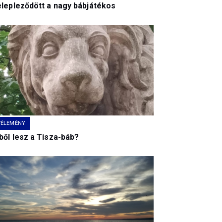
elepleződött a nagy bábjátékos
VÉLEMÉNY
ből lesz a Tisza-báb?