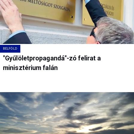
BELFÖLD
"Gyűlöletpropagandá"-zó felirat a
minisztérium falán