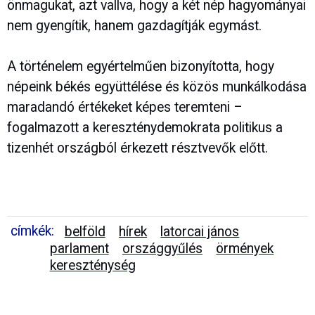
önmagukat, azt vallva, hogy a két nép hagyományai
nem gyengítik, hanem gazdagítják egymást.
A történelem egyértelműen bizonyította, hogy
népeink békés együttélése és közös munkálkodása
maradandó értékeket képes teremteni –
fogalmazott a kereszténydemokrata politikus a
tizenhét országból érkezett résztvevők előtt.
címkék:
belföld
hírek
latorcai jános
parlament
országgyűlés
örmények
kereszténység