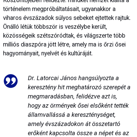
Köszöntőjében felidézte: mindkét nemzet kiállta a
történelem megpróbáltatásait, ugyanakkor a
viharos évszázadok súlyos sebeket ejtettek rajtuk.
Önálló létük többször is veszélybe került,
közösségeik szétszóródtak, és világszerte több
milliós diaszpóra jött létre, amely ma is őrzi ősei
hagyományait, nyelvét és kultúráját.
Dr. Latorcai János hangsúlyozta a
keresztény hit meghatározó szerepét a
megmaradásban, felidézve azt is,
hogy az örmények ősei elsőként tették
államvallássá a kereszténységet,
amely évszázadokon át összetartó
erőként kapcsolta össze a népet és az