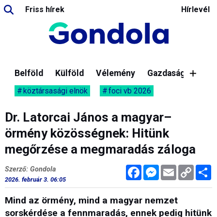
Friss hírek
Hírlevél
Belföld
Külföld
Vélemény
Gazdaság
köztársasági elnök
foci vb 2026
Dr. Latorcai János a magyar–
örmény közösségnek: Hitünk
megőrzése a megmaradás záloga
Facebook
Messenger
Email
Copy
M
Szerző: Gondola
Link
2026. február 3. 06:05
Mind az örmény, mind a magyar nemzet
sorskérdése a fennmaradás, ennek pedig hitünk