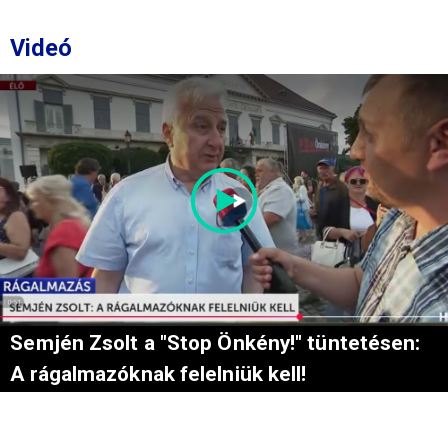
Videó
Semjén Zsolt a "Stop Önkény!" tüntetésen:
A rágalmazóknak felelniük kell!