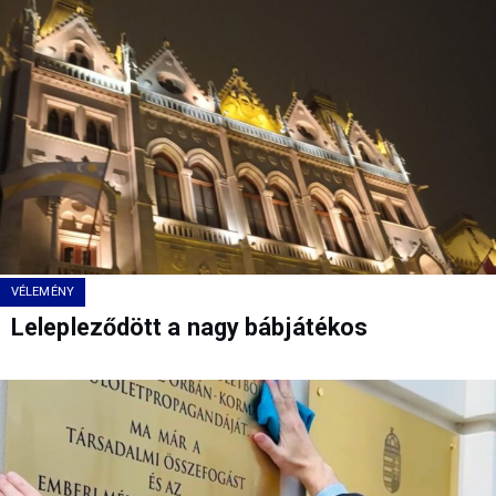
VÉLEMÉNY
Lelepleződött a nagy bábjátékos