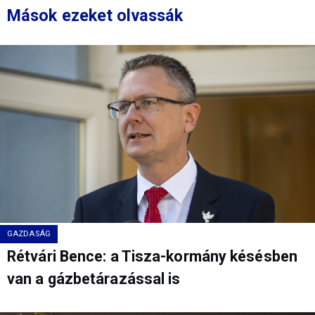
Mások ezeket olvassák
GAZDASÁG
Rétvári Bence: a Tisza-kormány késésben
van a gázbetárazással is