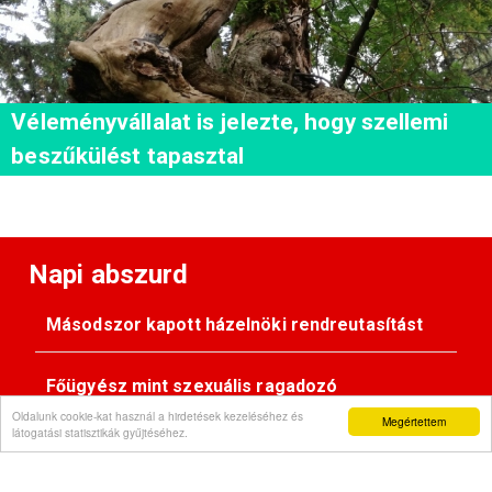
Véleményvállalat is jelezte, hogy szellemi
beszűkülést tapasztal
Napi abszurd
Másodszor kapott házelnöki rendreutasítást
Főügyész mint szexuális ragadozó
Oldalunk cookie-kat használ a hirdetések kezeléséhez és
Megértettem
látogatási statisztikák gyűjtéséhez.
Pimasz önkényúr