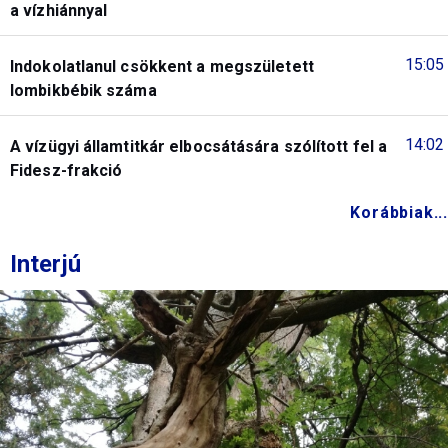
a vízhiánnyal
15:05
Indokolatlanul csökkent a megszületett
lombikbébik száma
14:02
A vízügyi államtitkár elbocsátására szólított fel a
Fidesz-frakció
Korábbiak...
Interjú