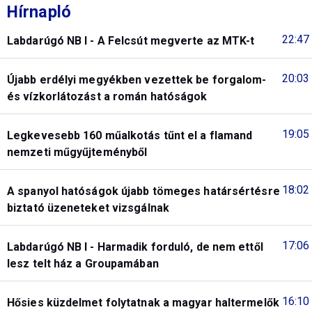
Hírnapló
22:47
Labdarúgó NB I - A Felcsút megverte az MTK-t
20:03
Újabb erdélyi megyékben vezettek be forgalom-
és vízkorlátozást a román hatóságok
19:05
Legkevesebb 160 műalkotás tűnt el a flamand
nemzeti műgyűjteményből
18:02
A spanyol hatóságok újabb tömeges határsértésre
biztató üzeneteket vizsgálnak
17:06
Labdarúgó NB I - Harmadik forduló, de nem ettől
lesz telt ház a Groupamában
16:10
Hősies küzdelmet folytatnak a magyar haltermelők