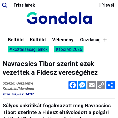
Friss hírek
Hírlevél
Belföld
Külföld
Vélemény
Gazdaság
köztársasági elnök
foci vb 2026
Navracsics Tibor szerint ezek
vezettek a Fidesz vereségéhez
Facebook
Messenger
Email
Copy
M
Szerző: Gerzsenyi
Link
Krisztián/Mandiner
2026. május 7. 14:37
Súlyos önkritikát fogalmazott meg Navracsics
Tibor: szerinte a Fidesz eltávolodott a polgári