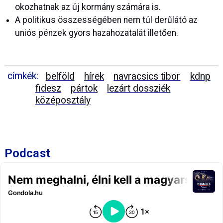
okozhatnak az új kormány számára is.
A politikus összességében nem túl derűlátó az
uniós pénzek gyors hazahozatalát illetően.
címkék:
belföld
hírek
navracsics tibor
kdnp
fidesz
pártok
lezárt dossziék
középosztály
Podcast