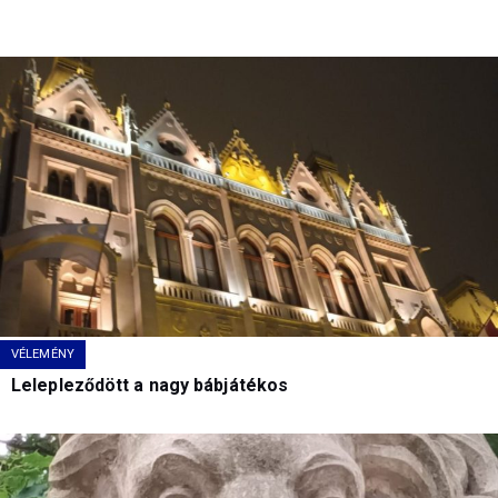
VÉLEMÉNY
Lelepleződött a nagy bábjátékos