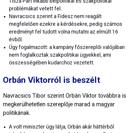
Tisza Párt inkább belpolitikai és szakpolitikai
problémákat vetett fel.
Navracsics szerint a Fidesz nem reagált
megfelelően ezekre a kérdésekre, pedig számos
eredményt fel tudott volna mutatni az elmúlt 16
évből.
Úgy fogalmazott: a kampány főszereplői valójában
nem foglalkoztak szakpolitikai ügyekkel, ami
összességében kudarchoz vezetett.
Orbán Viktorról is beszélt
Navracsics Tibor szerint Orbán Viktor továbbra is
megkerülhetetlen szereplője marad a magyar
politikának.
A volt miniszter úgy látja, Orbán akár háttérből