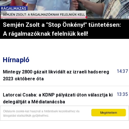
Semjén Zsolt a "Stop Önkény!" tüntetésen:
A rágalmazóknak felelniük kell!
Hírnapló
14:37
Mintegy 2800 gázait likvidált az izraeli hadsereg
2023 októbere óta
13:35
Latorcai Csaba: a KDNP pályázati úton választja ki
delegáltját a Médiatanácsba
Oldalunk cookie-kat használ a hirdetések kezeléséhez és
Megértettem
látogatási statisztikák gyűjtéséhez.
12:00
Eger