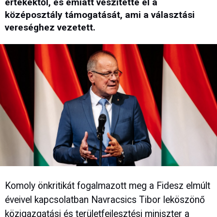
értékektől, és emiatt veszítette el a
középosztály támogatását, ami a választási
vereséghez vezetett.
Komoly önkritikát fogalmazott meg a Fidesz elmúlt
éveivel kapcsolatban Navracsics Tibor leköszönő
közigazgatási és területfejlesztési miniszter a