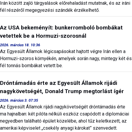
Irán között zajló tárgyalások előrehaladást mutatnak, és az iráni
fél részéről megegyezési szándék érzékelhető.
Az USA bekeményít: bunkerromboló bombákat
vetettek be a Hormuzi-szorosnál
2026. március 18. 10:36
Az Egyesült Államok légicsapásokat hajtott végre Irán ellen a
Hormuzi-szoros környékén, amelyek során nagy, mintegy két és
fél tonnás bombákat vetett be.
Dróntámadás érte az Egyesült Államok rijádi
nagykövetségét, Donald Trump megtorlást ígér
2026. március 3. 07:35
Az Egyesült Államok rijádi nagykövetségét dróntámadás érte
ma hajnalban: két pilóta nélküli eszköz csapódott a diplomáciai
negyedben található épület közelébe, ahol tűz keletkezett, az
amerikai képviselet „csekély anyagi károkat” szenvedett.