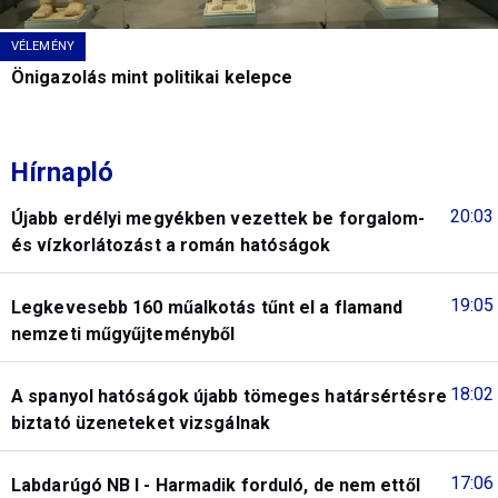
VÉLEMÉNY
Önigazolás mint politikai kelepce
Hírnapló
20:03
Újabb erdélyi megyékben vezettek be forgalom-
és vízkorlátozást a román hatóságok
19:05
Legkevesebb 160 műalkotás tűnt el a flamand
nemzeti műgyűjteményből
18:02
A spanyol hatóságok újabb tömeges határsértésre
biztató üzeneteket vizsgálnak
17:06
Labdarúgó NB I - Harmadik forduló, de nem ettől