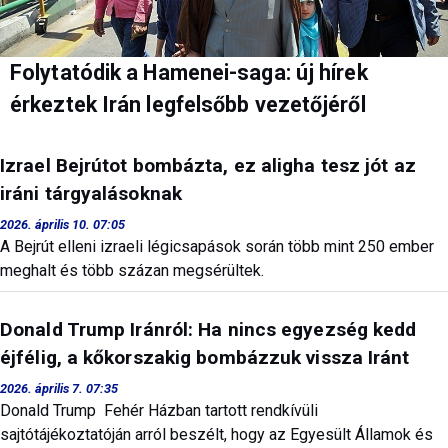
Folytatódik a Hamenei-saga: új hírek
érkeztek Irán legfelsőbb vezetőjéről
Izrael Bejrútot bombázta, ez aligha tesz jót az
iráni tárgyalásoknak
2026. április 10. 07:05
A Bejrút elleni izraeli légicsapások során több mint 250 ember
meghalt és több százan megsérültek.
Donald Trump Iránról: Ha nincs egyezség kedd
éjfélig, a kőkorszakig bombázzuk vissza Iránt
2026. április 7. 07:35
Donald Trump Fehér Házban tartott rendkívüli
sajtótájékoztatóján arról beszélt, hogy az Egyesült Államok és