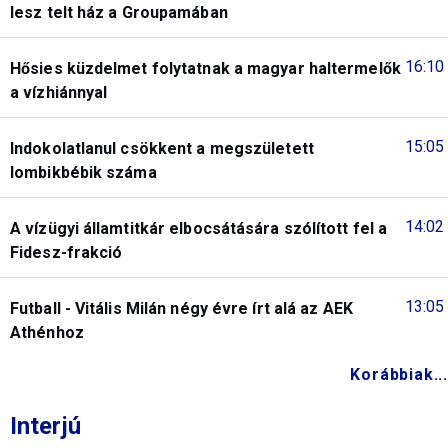
lesz telt ház a Groupamában
16:10
Hősies küzdelmet folytatnak a magyar haltermelők
a vízhiánnyal
15:05
Indokolatlanul csökkent a megszületett
lombikbébik száma
14:02
A vízügyi államtitkár elbocsátására szólított fel a
Fidesz-frakció
13:05
Futball - Vitális Milán négy évre írt alá az AEK
Athénhoz
Korábbiak...
Interjú