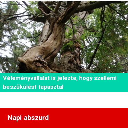
Véleményvállalat is jelezte, hogy szellemi
beszűkülést tapasztal
Napi abszurd