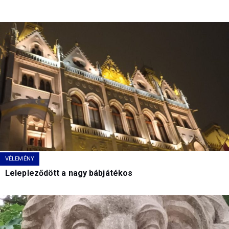
VÉLEMÉNY
Lelepleződött a nagy bábjátékos