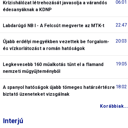
06:01
Krízishálózat létrehozását javasolja a várandós
édesanyáknak a KDNP
22:47
Labdarúgó NB I - A Felcsút megverte az MTK-t
20:03
Újabb erdélyi megyékben vezettek be forgalom-
és vízkorlátozást a román hatóságok
19:05
Legkevesebb 160 műalkotás tűnt el a flamand
nemzeti műgyűjteményből
18:02
A spanyol hatóságok újabb tömeges határsértésre
biztató üzeneteket vizsgálnak
Korábbiak...
Interjú