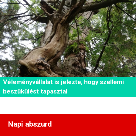
Véleményvállalat is jelezte, hogy szellemi
beszűkülést tapasztal
Napi abszurd