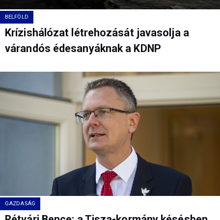
BELFÖLD
Krízishálózat létrehozását javasolja a
várandós édesanyáknak a KDNP
GAZDASÁG
Rétvári Bence: a Tisza-kormány késésben