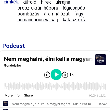
címkék:
külföld
hírek
ukrajna
orosz-ukrán háború
légicsapás
bombázás
áramhálózat
fagy
humanitárius válság
katasztrófa
Podcast