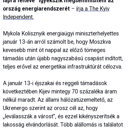
lapra feltéve” igyekszik megsemmisíteni az
ország energiarendszerét
–
írja a The Kyiv
Independent.
Mykola Kolisznyik energiaügyi miniszterhelyettes
január 13-án arról számolt be, hogy Moszkva
kevesebb mint öt nappal az előző tömeges
támadás után újabb nagyszabású csapást indított,
teljes erővel az energetikai infrastruktúrát célozva.
A január 13-i éjszakai és reggeli támadások
következtében Kijev mintegy 70 százaléka áram
nélkül maradt. Az állami hálózatüzemeltető, az
Ukrenergo szerint az orosz cél az, hogy
„leválasszák a várost”, és ezzel kikényszerítsék a
lakosság elvándorlását. Több alállomás is találatot