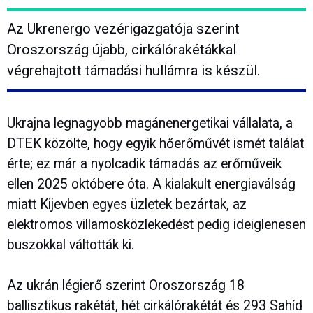
Az Ukrenergo vezérigazgatója szerint
Oroszország újabb, cirkálórakétákkal
végrehajtott támadási hullámra is készül.
Ukrajna legnagyobb magánenergetikai vállalata, a
DTEK közölte, hogy egyik hőerőművét ismét találat
érte; ez már a nyolcadik támadás az erőműveik
ellen 2025 októbere óta. A kialakult energiaválság
miatt Kijevben egyes üzletek bezártak, az
elektromos villamosközlekedést pedig ideiglenesen
buszokkal váltották ki.
Az ukrán légierő szerint Oroszország 18
ballisztikus rakétát, hét cirkálórakétát és 293 Sahíd