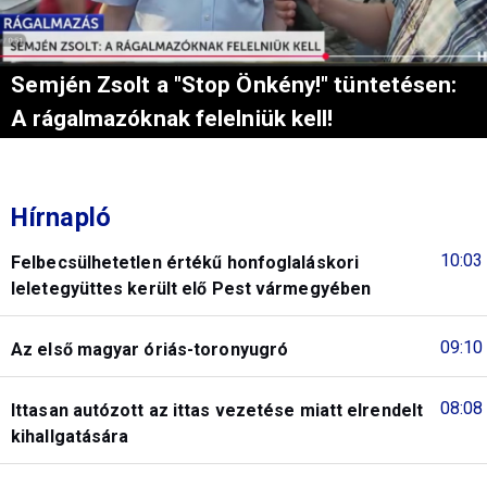
Semjén Zsolt a "Stop Önkény!" tüntetésen:
A rágalmazóknak felelniük kell!
Hírnapló
10:03
Felbecsülhetetlen értékű honfoglaláskori
leletegyüttes került elő Pest vármegyében
09:10
Az első magyar óriás-toronyugró
08:08
Ittasan autózott az ittas vezetése miatt elrendelt
kihallgatására