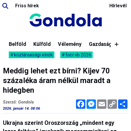
Friss hírek
Hírlevél
Belföld
Külföld
Vélemény
Gazdaság
köztársasági elnök
foci vb 2026
Meddig lehet ezt bírni? Kijev 70
százaléka áram nélkül maradt a
hidegben
Facebook
Messenger
Email
Copy
M
Szerző: Gondola
Link
2026. január 14. 08:06
Ukrajna szerint Oroszország „mindent egy