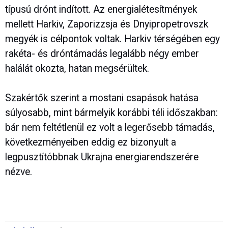
típusú drónt indított. Az energialétesítmények
mellett Harkiv, Zaporizzsja és Dnyipropetrovszk
megyék is célpontok voltak. Harkiv térségében egy
rakéta- és dróntámadás legalább négy ember
halálát okozta, hatan megsérültek.
Szakértők szerint a mostani csapások hatása
súlyosabb, mint bármelyik korábbi téli időszakban:
bár nem feltétlenül ez volt a legerősebb támadás,
következményeiben eddig ez bizonyult a
legpusztítóbbnak Ukrajna energiarendszerére
nézve.