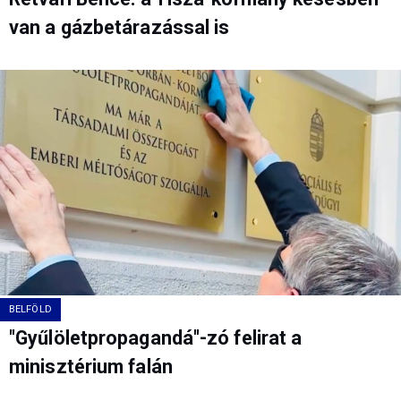
van a gázbetárazással is
BELFÖLD
"Gyűlöletpropagandá"-zó felirat a
minisztérium falán