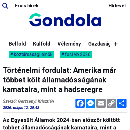
Friss hírek
Hírlevél
Belföld
Külföld
Vélemény
Gazdaság
köztársasági elnök
foci vb 2026
Történelmi fordulat: Amerika már
többet költ államadósságának
kamataira, mint a hadseregre
Facebook
Messenger
Email
Copy
M
Szerző: Gerzsenyi Krisztián
Link
2026. május 12. 20:42
Az Egyesült Államok 2024-ben először költött
többet államadósságának kamataira, mint a