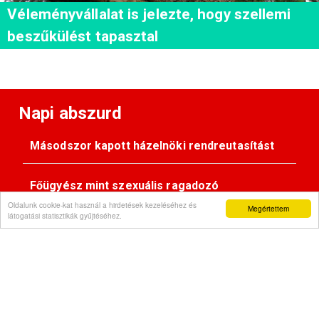
Véleményvállalat is jelezte, hogy szellemi
beszűkülést tapasztal
Napi abszurd
Másodszor kapott házelnöki rendreutasítást
Főügyész mint szexuális ragadozó
Oldalunk cookie-kat használ a hirdetések kezeléséhez és
Megértettem
látogatási statisztikák gyűjtéséhez.
Pimasz önkényúr