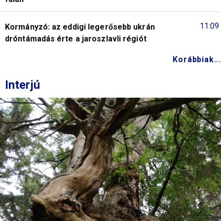
11:09
Kormányzó: az eddigi legerősebb ukrán
dróntámadás érte a jaroszlavli régiót
Korábbiak...
Interjú