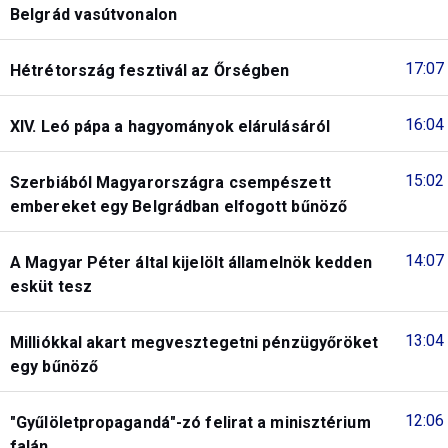
Belgrád vasútvonalon
17:07
Hétrétország fesztivál az Őrségben
16:04
XIV. Leó pápa a hagyományok elárulásáról
15:02
Szerbiából Magyarországra csempészett
embereket egy Belgrádban elfogott bűnöző
14:07
A Magyar Péter által kijelölt államelnök kedden
esküt tesz
13:04
Milliókkal akart megvesztegetni pénzügyőröket
egy bűnöző
12:06
"Gyűlöletpropagandá"-zó felirat a minisztérium
falán