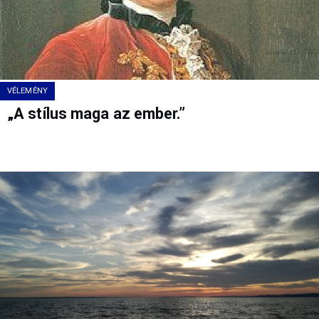
VÉLEMÉNY
„A stílus maga az ember.”