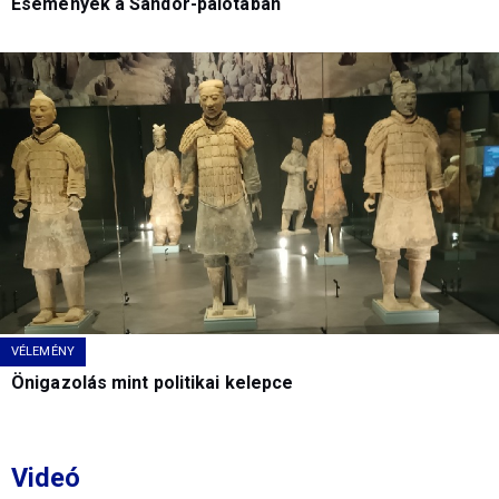
Események a Sándor-palotában
VÉLEMÉNY
Önigazolás mint politikai kelepce
Videó