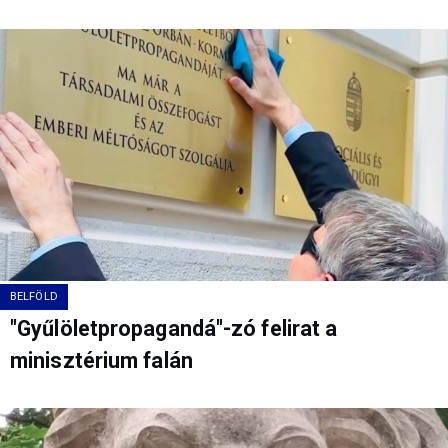
BELFÖLD
"Gyűlöletpropagandá"-zó felirat a
minisztérium falán