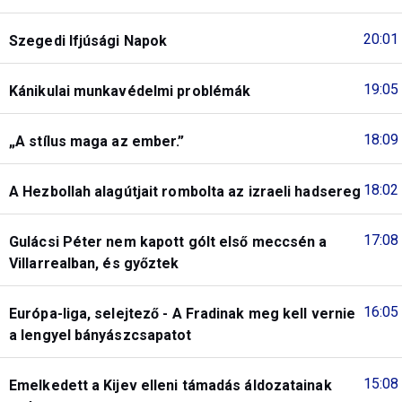
20:01
Szegedi Ifjúsági Napok
19:05
Kánikulai munkavédelmi problémák
18:09
„A stílus maga az ember.”
18:02
A Hezbollah alagútjait rombolta az izraeli hadsereg
17:08
Gulácsi Péter nem kapott gólt első meccsén a
Villarrealban, és győztek
16:05
Európa-liga, selejtező - A Fradinak meg kell vernie
a lengyel bányászcsapatot
15:08
Emelkedett a Kijev elleni támadás áldozatainak