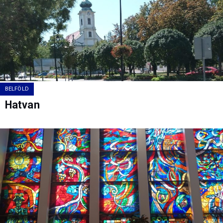
BELFÖLD
Hatvan