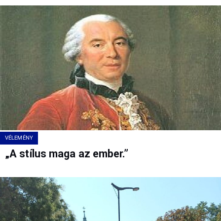
VÉLEMÉNY
„A stílus maga az ember.”