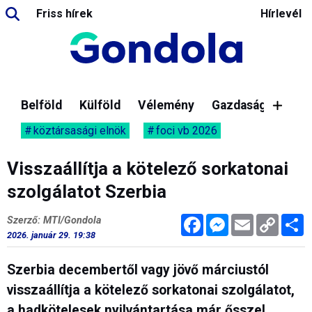
Friss hírek
Hírlevél
Belföld
Külföld
Vélemény
Gazdaság
köztársasági elnök
foci vb 2026
Visszaállítja a kötelező sorkatonai
szolgálatot Szerbia
Facebook
Messenger
Email
Copy
M
Szerző: MTI/Gondola
Link
2026. január 29. 19:38
Szerbia decembertől vagy jövő márciustól
visszaállítja a kötelező sorkatonai szolgálatot,
a hadkötelesek nyilvántartása már ősszel