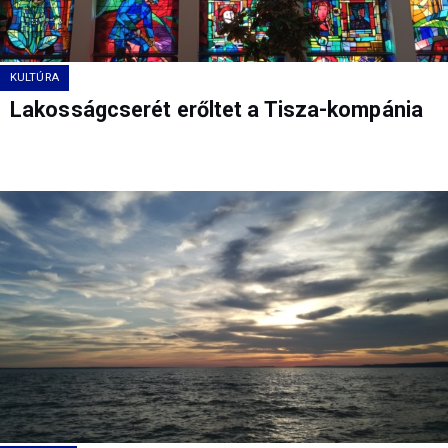
KULTÚRA
Lakosságcserét erőltet a Tisza-kompánia