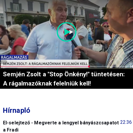
Semjén Zsolt a "Stop Önkény!" tüntetésen:
A rágalmazóknak felelniük kell!
Hírnapló
22:36
El-selejtező - Megverte a lengyel bányászcsapatot
a Fradi