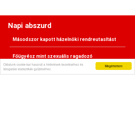
Napi abszurd
Másodszor kapott házelnöki rendreutasítást
Főügyész mint szexuális ragadozó
Oldalunk cookie-kat használ a hirdetések kezeléséhez és
Megértettem
látogatási statisztikák gyűjtéséhez.
Pimasz önkényúr
Kövessen minket:
Impresszum