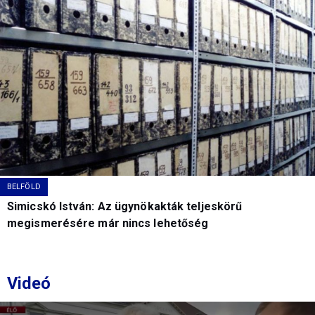
BELFÖLD
Simicskó István: Az ügynökakták teljeskörű
megismerésére már nincs lehetőség
Videó