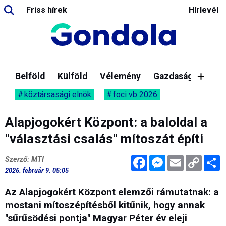
Friss hírek
Hírlevél
Belföld
Külföld
Vélemény
Gazdaság
köztársasági elnök
foci vb 2026
Alapjogokért Központ: a baloldal a
"választási csalás" mítoszát építi
Facebook
Messenger
Email
Copy
M
Szerző: MTI
Link
2026. február 9. 05:05
Az Alapjogokért Központ elemzői rámutatnak: a
mostani mítoszépítésből kitűnik, hogy annak
"sűrűsödési pontja" Magyar Péter év eleji