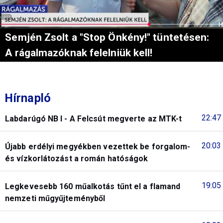
Semjén Zsolt a "Stop Önkény!" tüntetésen:
A rágalmazóknak felelniük kell!
Hírnapló
22:47
Labdarúgó NB I - A Felcsút megverte az MTK-t
20:03
Újabb erdélyi megyékben vezettek be forgalom-
és vízkorlátozást a román hatóságok
19:05
Legkevesebb 160 műalkotás tűnt el a flamand
nemzeti műgyűjteményből