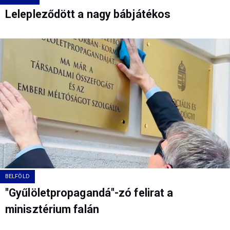
Lelepleződött a nagy bábjátékos
BELFÖLD
"Gyűlöletpropagandá"-zó felirat a
minisztérium falán