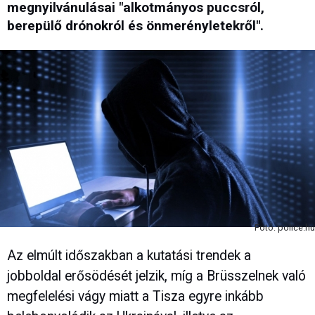
megnyilvánulásai "alkotmányos puccsról,
berepülő drónokról és önmerényletekről".
Fotó: police.hu
Az elmúlt időszakban a kutatási trendek a
jobboldal erősödését jelzik, míg a Brüsszelnek való
megfelelési vágy miatt a Tisza egyre inkább