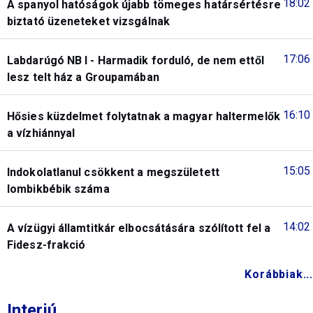
18:02
A spanyol hatóságok újabb tömeges határsértésre
biztató üzeneteket vizsgálnak
17:06
Labdarúgó NB I - Harmadik forduló, de nem ettől
lesz telt ház a Groupamában
16:10
Hősies küzdelmet folytatnak a magyar haltermelők
a vízhiánnyal
15:05
Indokolatlanul csökkent a megszületett
lombikbébik száma
14:02
A vízügyi államtitkár elbocsátására szólított fel a
Fidesz-frakció
Korábbiak...
Interjú