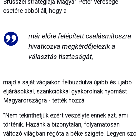
Brüsszel stratégiája Magyar Péter veresége
esetére abból áll, hogy a
már előre felépített csalásmítoszra
hivatkozva megkérdőjelezik a
választás tisztaságát,
majd a saját vádjaikon felbuzdulva újabb és újabb
eljárásokkal, szankciókkal gyakorolnak nyomást
Magyarországra - tették hozzá.
"Nem tekinthetjük ezért veszélytelennek azt, ami
történik. Hazánk a bizonytalan, folyamatosan
változó világban régóta a béke szigete. Legyen szó