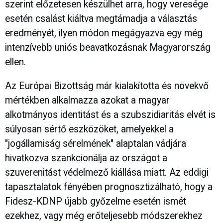
szerint előzetesen készülhet arra, hogy veresége
esetén csalást kiáltva megtámadja a választás
eredményét, ilyen módon megágyazva egy még
intenzívebb uniós beavatkozásnak Magyarország
ellen.
Az Európai Bizottság már kialakította és növekvő
mértékben alkalmazza azokat a magyar
alkotmányos identitást és a szubszidiaritás elvét is
súlyosan sértő eszközöket, amelyekkel a
"jogállamiság sérelmének" alaptalan vádjára
hivatkozva szankcionálja az országot a
szuverenitást védelmező kiállása miatt. Az eddigi
tapasztalatok fényében prognosztizálható, hogy a
Fidesz-KDNP újabb győzelme esetén ismét
ezekhez, vagy még erőteljesebb módszerekhez