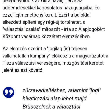
belebonyolódik az Ukrajnával, illetve az
adóemelésekkel kapcsolatos hazugságaiba, és
ezzel lejtmenetbe is került. Ezért a baloldal
elkezdett építeni egy régi-új történetet, a
"választási csalás" mítoszát - írta az Alapjogokért
Központ vasárnap közzétett elemzésében.
Az elemzés szerint a "jogilag (is) teljesen
vállalhatatlan kampány" előkészíti a magyarázatot a
Tisza választási vereségére, mozgósítási keretet
jelent az azt követő
zűrzavarkeltéshez, valamint "jogi"
hivatkozási alap lehet majd
Brüsszelnek a választási