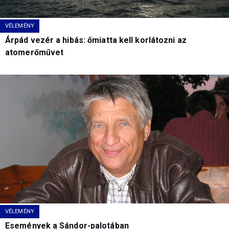
VÉLEMÉNY
Árpád vezér a hibás: őmiatta kell korlátozni az
atomerőművet
VÉLEMÉNY
Események a Sándor-palotában