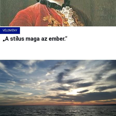
VÉLEMÉNY
„A stílus maga az ember.”