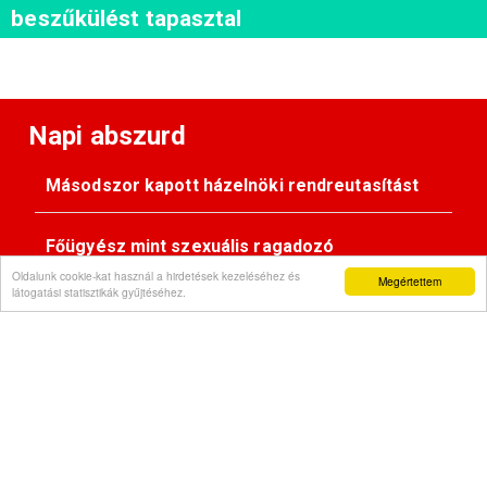
beszűkülést tapasztal
Napi abszurd
Másodszor kapott házelnöki rendreutasítást
Főügyész mint szexuális ragadozó
Oldalunk cookie-kat használ a hirdetések kezeléséhez és
Megértettem
látogatási statisztikák gyűjtéséhez.
Pimasz önkényúr
Kövessen minket: