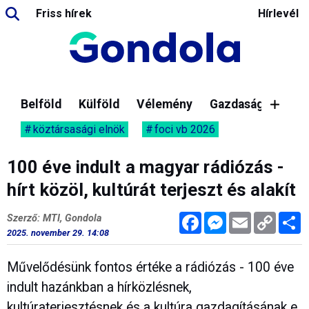
Friss hírek
Hírlevél
Belföld
Külföld
Vélemény
Gazdaság
köztársasági elnök
foci vb 2026
100 éve indult a magyar rádiózás -
hírt közöl, kultúrát terjeszt és alakít
Facebook
Messenger
Email
Copy
M
Szerző: MTI, Gondola
Link
2025. november 29. 14:08
Művelődésünk fontos értéke a rádiózás - 100 éve
indult hazánkban a hírközlésnek,
kultúraterjesztésnek és a kultúra gazdagításának e