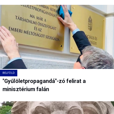
BELFÖLD
"Gyűlöletpropagandá"-zó felirat a
minisztérium falán