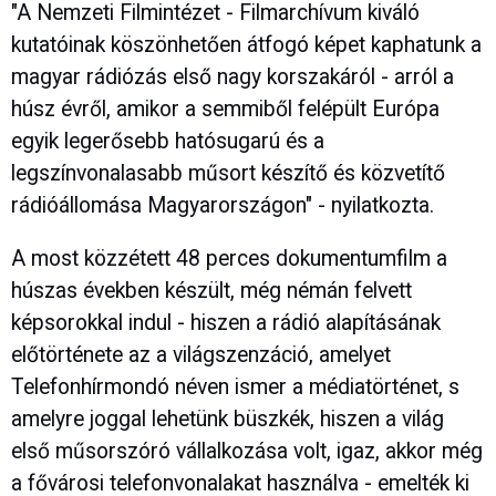
"A Nemzeti Filmintézet - Filmarchívum kiváló
kutatóinak köszönhetően átfogó képet kaphatunk a
magyar rádiózás első nagy korszakáról - arról a
húsz évről, amikor a semmiből felépült Európa
egyik legerősebb hatósugarú és a
legszínvonalasabb műsort készítő és közvetítő
rádióállomása Magyarországon" - nyilatkozta.
A most közzétett 48 perces dokumentumfilm a
húszas években készült, még némán felvett
képsorokkal indul - hiszen a rádió alapításának
előtörténete az a világszenzáció, amelyet
Telefonhírmondó néven ismer a médiatörténet, s
amelyre joggal lehetünk büszkék, hiszen a világ
első műsorszóró vállalkozása volt, igaz, akkor még
a fővárosi telefonvonalakat használva - emelték ki