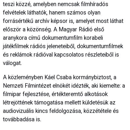
teszi közzé, amelyben nemcsak filmhíradós
felvételek láthatók, hanem számos olyan
forrásértékű archív képsor is, amelyet most láthat
először a közönség. A Magyar Rádió első
aranykora című dokumentumfilm korabeli
játékfilmek rádiós jeleneteiből, dokumentumfilmek
és reklámok rádióval kapcsolatos részleteiből is
válogat.
A közleményben Káel Csaba kormánybiztost, a
Nemzeti Filmintézet elnökét idézték, aki kiemelte: a
filmipar fejlesztése, értékteremtő alkotások
létrejöttének támogatása mellett küldetésük az
audiovizuális kincs feldolgozása, közzététele és
továbbadása is.