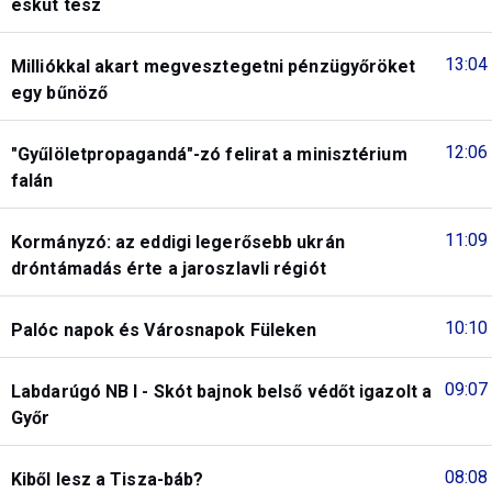
esküt tesz
13:04
Milliókkal akart megvesztegetni pénzügyőröket
egy bűnöző
12:06
"Gyűlöletpropagandá"-zó felirat a minisztérium
falán
11:09
Kormányzó: az eddigi legerősebb ukrán
dróntámadás érte a jaroszlavli régiót
10:10
Palóc napok és Városnapok Füleken
09:07
Labdarúgó NB I - Skót bajnok belső védőt igazolt a
Győr
08:08
Kiből lesz a Tisza-báb?