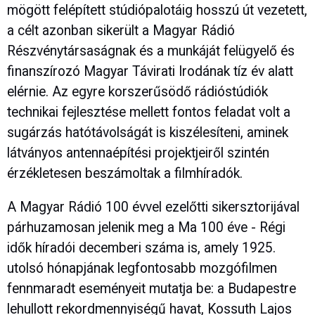
mögött felépített stúdiópalotáig hosszú út vezetett,
a célt azonban sikerült a Magyar Rádió
Részvénytársaságnak és a munkáját felügyelő és
finanszírozó Magyar Távirati Irodának tíz év alatt
elérnie. Az egyre korszerűsödő rádióstúdiók
technikai fejlesztése mellett fontos feladat volt a
sugárzás hatótávolságát is kiszélesíteni, aminek
látványos antennaépítési projektjeiről szintén
érzékletesen beszámoltak a filmhíradók.
A Magyar Rádió 100 évvel ezelőtti sikersztorijával
párhuzamosan jelenik meg a Ma 100 éve - Régi
idők híradói decemberi száma is, amely 1925.
utolsó hónapjának legfontosabb mozgófilmen
fennmaradt eseményeit mutatja be: a Budapestre
lehullott rekordmennyiségű havat, Kossuth Lajos