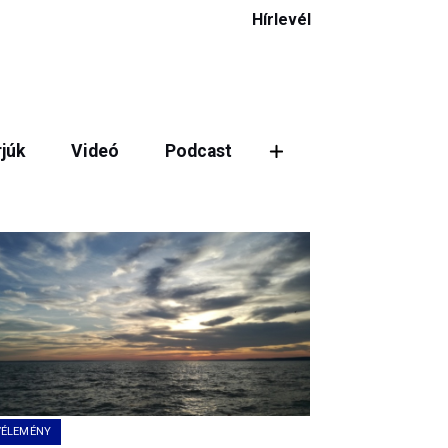
Hírlevél
rjúk
Videó
Podcast
ztás
VÉLEMÉNY