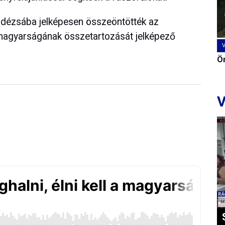
 dézsába jelképesen összeöntötték az
 magyarságának összetartozását jelképező
Ön
V