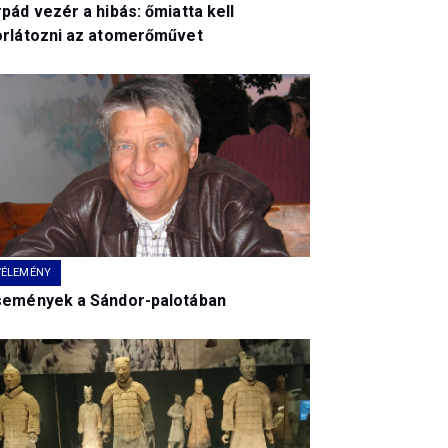
pád vezér a hibás: őmiatta kell
orlátozni az atomerőművet
VÉLEMÉNY
semények a Sándor-palotában