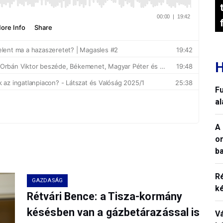
H
Fu
a
A 
o
ba
R
GAZDASÁG
k
Rétvári Bence: a Tisza-kormány
késésben van a gázbetárazással is
V