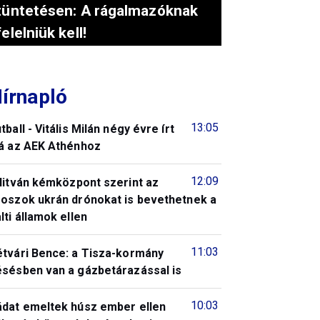
tüntetésen: A rágalmazóknak
felelniük kell!
írnapló
13:05
tball - Vitális Milán négy évre írt
lá az AEK Athénhoz
12:09
litván kémközpont szerint az
roszok ukrán drónokat is bevethetnek a
lti államok ellen
11:03
étvári Bence: a Tisza-kormány
ésésben van a gázbetárazással is
10:03
ádat emeltek húsz ember ellen