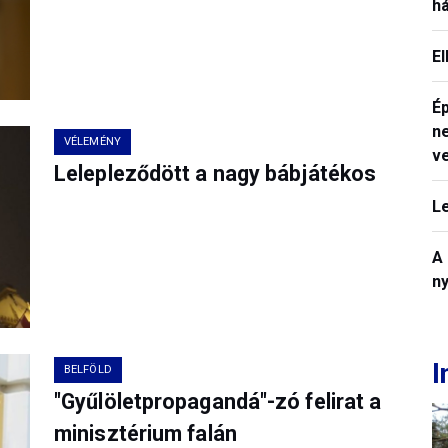
h
E
Ép
n
VÉLEMÉNY
v
Lelepleződött a nagy bábjátékos
L
A
n
I
BELFÖLD
"Gyűlöletpropagandá"-zó felirat a
minisztérium falán