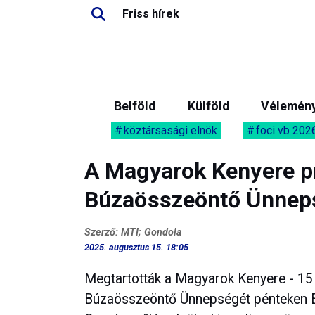
Friss hírek
Belföld
Külföld
Vélemén
köztársasági elnök
foci vb 202
A Magyarok Kenyere p
Búzaösszeöntő Ünnep
Szerző: MTI; Gondola
2025. augusztus 15. 18:05
Megtartották a Magyarok Kenyere - 15
Búzaösszeöntő Ünnepségét pénteken E