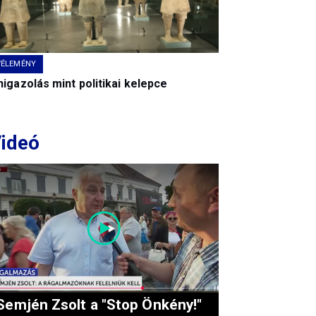
VÉLEMÉNY
igazolás mint politikai kelepce
ideó
Semjén Zsolt a "Stop Önkény!"