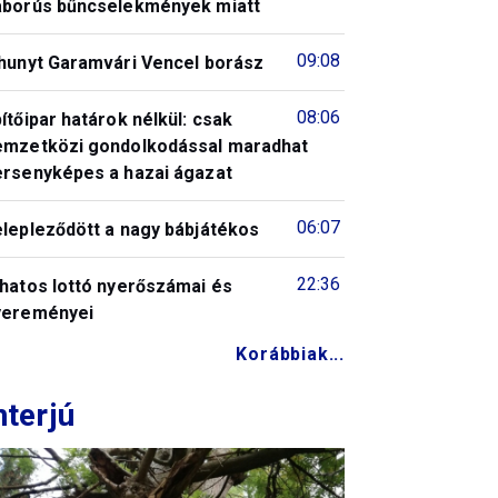
áborús bűncselekmények miatt
09:08
lhunyt Garamvári Vencel borász
08:06
ítőipar határok nélkül: csak
emzetközi gondolkodással maradhat
ersenyképes a hazai ágazat
06:07
elepleződött a nagy bábjátékos
22:36
 hatos lottó nyerőszámai és
yereményei
Korábbiak...
nterjú