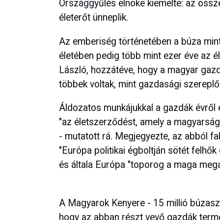
Országgyűlés elnöke kiemelte: az öss
életerőt ünneplik.
Az emberiség történetében a búza min
életében pedig több mint ezer éve az é
László, hozzátéve, hogy a magyar gazd
többek voltak, mint gazdasági szereplők
Áldozatos munkájukkal a gazdák évről é
"az életszerződést, amely a magyarság
- mutatott rá. Megjegyezte, az abból f
"Európa politikai égboltján sötét felhő
és általa Európa "toporog a maga meg
A Magyarok Kenyere - 15 millió búzasze
hogy az abban részt vevő gazdák termén