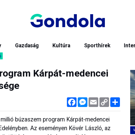
y
Gazdaság
Kultúra
Sporthírek
Inte
6
rogram Kárpát-medencei
sége
Facebook
Messenger
Email
Copy
Megos
Link
 millió búzaszem program Kárpát-medencei
delényben. Az eseményen Kövér László, az