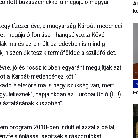
zeöntött búzaszemekkel a megújuló magyar
Ár
k
tegy tízezer éve, a magyarság Kárpát-medencei
let megújuló forrása - hangsúlyozta Kövér
ák ma és az elmúlt ezredévben is mindig
, hiszen ők teszik termőfölddé a szülőföldet.
vre, jó és rossz időben egyaránt megújítják azt
ot a Kárpát-medencéhez köti"
akadó életerőre ma is nagy szükség van, mert
E
k gyülekeznek", napjainkban az Európai Unió (EU)
aláztatásának küszöbén".
m program 2010-ben indult el azzal a céllal,
yfelajánlással segítsék a rászorulókat.