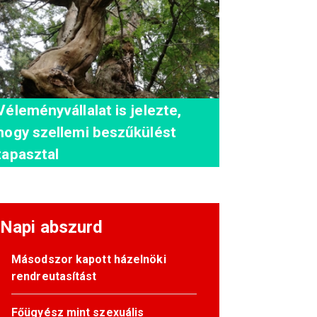
Véleményvállalat is jelezte,
hogy szellemi beszűkülést
tapasztal
Napi abszurd
Másodszor kapott házelnöki
rendreutasítást
Főügyész mint szexuális