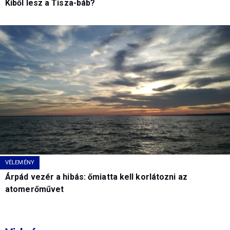
Kiből lesz a Tisza-báb?
VÉLEMÉNY
Árpád vezér a hibás: őmiatta kell korlátozni az
atomerőművet