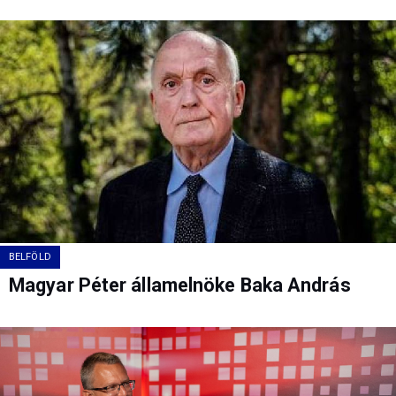
BELFÖLD
Magyar Péter államelnöke Baka András