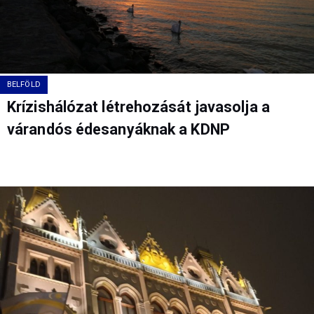
BELFÖLD
Krízishálózat létrehozását javasolja a
várandós édesanyáknak a KDNP