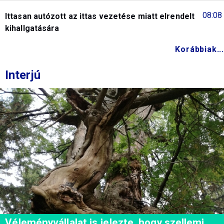
08:08
Ittasan autózott az ittas vezetése miatt elrendelt
kihallgatására
Korábbiak...
Interjú
Véleményvállalat is jelezte, hogy szellemi