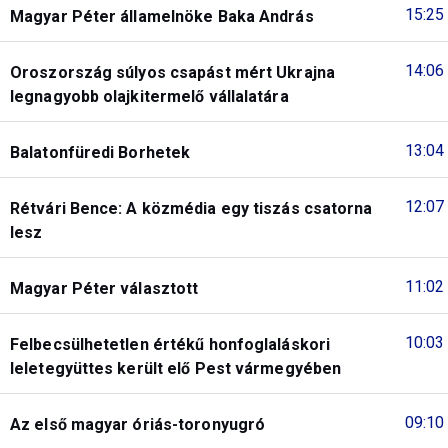
15:25
Magyar Péter államelnöke Baka András
14:06
Oroszország súlyos csapást mért Ukrajna
legnagyobb olajkitermelő vállalatára
13:04
Balatonfüredi Borhetek
12:07
Rétvári Bence: A közmédia egy tiszás csatorna
lesz
11:02
Magyar Péter választott
10:03
Felbecsülhetetlen értékű honfoglaláskori
leletegyüttes került elő Pest vármegyében
09:10
Az első magyar óriás-toronyugró