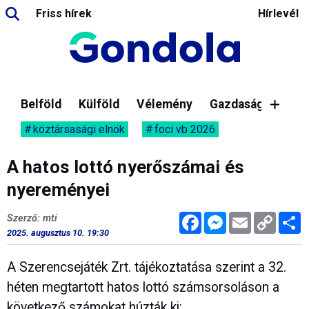
Friss hírek
Hírlevél
Belföld
Külföld
Vélemény
Gazdaság
köztársasági elnök
foci vb 2026
A hatos lottó nyerőszámai és
nyereményei
Facebook
Messenger
Email
Copy
M
Szerző: mti
Link
2025. augusztus 10. 19:30
A Szerencsejáték Zrt. tájékoztatása szerint a 32.
héten megtartott hatos lottó számsorsoláson a
következő számokat húzták ki: