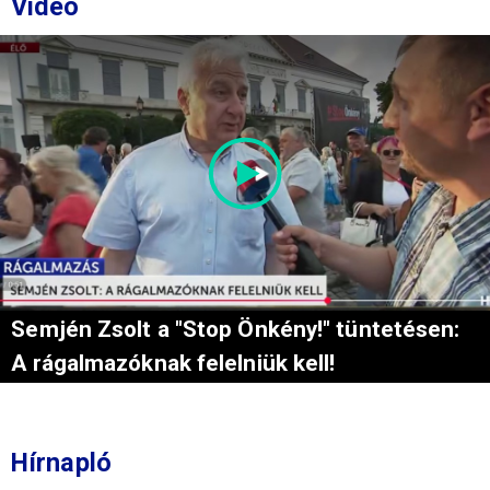
Videó
Semjén Zsolt a "Stop Önkény!" tüntetésen:
A rágalmazóknak felelniük kell!
Hírnapló