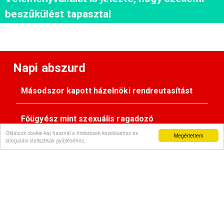
beszűkülést tapasztal
Napi abszurd
Másodszor kapott házelnöki rendreutasítást
Főügyész mint szexuális ragadozó
Oldalunk cookie-kat használ a hirdetések kezeléséhez és
Megértettem
látogatási statisztikák gyűjtéséhez.
Pimasz önkényúr
Kövessen minket: