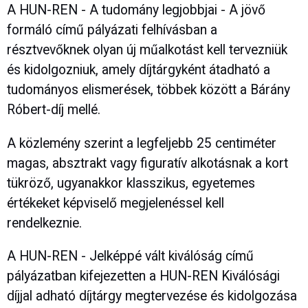
A HUN-REN - A tudomány legjobbjai - A jövő
formáló című pályázati felhívásban a
résztvevőknek olyan új műalkotást kell tervezniük
és kidolgozniuk, amely díjtárgyként átadható a
tudományos elismerések, többek között a Bárány
Róbert-díj mellé.
A közlemény szerint a legfeljebb 25 centiméter
magas, absztrakt vagy figuratív alkotásnak a kort
tükröző, ugyanakkor klasszikus, egyetemes
értékeket képviselő megjelenéssel kell
rendelkeznie.
A HUN-REN - Jelképpé vált kiválóság című
pályázatban kifejezetten a HUN-REN Kiválósági
díjjal adható díjtárgy megtervezése és kidolgozása