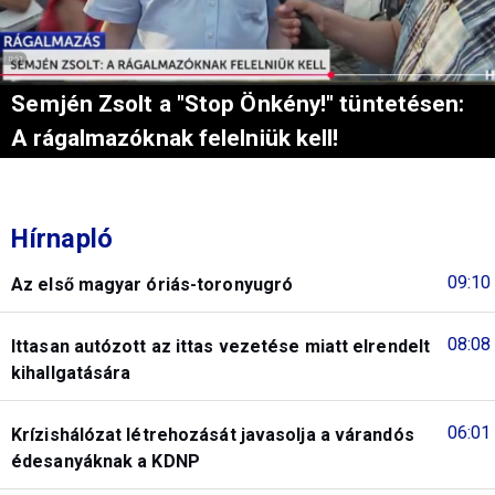
Semjén Zsolt a "Stop Önkény!" tüntetésen:
A rágalmazóknak felelniük kell!
Hírnapló
09:10
Az első magyar óriás-toronyugró
08:08
Ittasan autózott az ittas vezetése miatt elrendelt
kihallgatására
06:01
Krízishálózat létrehozását javasolja a várandós
édesanyáknak a KDNP