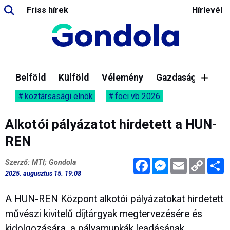
Friss hírek
Hírlevél
Belföld
Külföld
Vélemény
Gazdaság
köztársasági elnök
foci vb 2026
Alkotói pályázatot hirdetett a HUN-
REN
Facebook
Messenger
Email
Copy
M
Szerző: MTI; Gondola
Link
2025. augusztus 15. 19:08
A HUN-REN Központ alkotói pályázatokat hirdetett
művészi kivitelű díjtárgyak megtervezésére és
kidolgozására, a pályamunkák leadásának