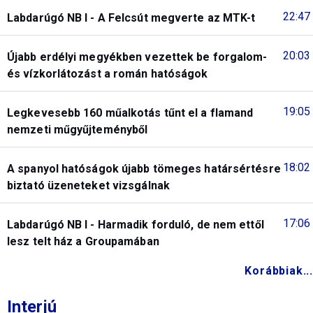
22:47
Labdarúgó NB I - A Felcsút megverte az MTK-t
20:03
Újabb erdélyi megyékben vezettek be forgalom-
és vízkorlátozást a román hatóságok
19:05
Legkevesebb 160 műalkotás tűnt el a flamand
nemzeti műgyűjteményből
18:02
A spanyol hatóságok újabb tömeges határsértésre
biztató üzeneteket vizsgálnak
17:06
Labdarúgó NB I - Harmadik forduló, de nem ettől
lesz telt ház a Groupamában
Korábbiak...
Interjú