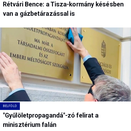
Rétvári Bence: a Tisza-kormány késésben
van a gázbetárazással is
BELFÖLD
"Gyűlöletpropagandá"-zó felirat a
minisztérium falán