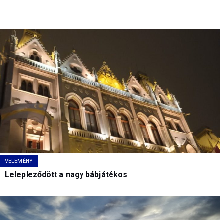
VÉLEMÉNY
Lelepleződött a nagy bábjátékos