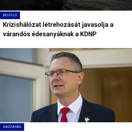
BELFÖLD
Krízishálózat létrehozását javasolja a
várandós édesanyáknak a KDNP
GAZDASÁG