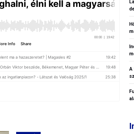
La
de
H
ma
In
m
A 
sz
Fu
a
I