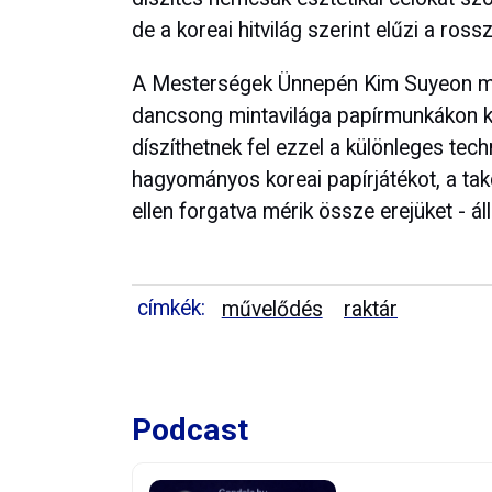
de a koreai hitvilág szerint elűzi a ros
A Mesterségek Ünnepén Kim Suyeon me
dancsong mintavilága papírmunkákon ke
díszíthetnek fel ezzel a különleges tech
hagyományos koreai papírjátékot, a tak
ellen forgatva mérik össze erejüket - á
címkék:
művelődés
raktár
Podcast