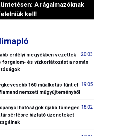
tüntetésen: A rágalmazóknak
felelniük kell!
írnapló
20:03
jabb erdélyi megyékben vezettek
e forgalom- és vízkorlátozást a román
atóságok
19:05
egkevesebb 160 műalkotás tűnt el
 flamand nemzeti műgyűjteményből
18:02
 spanyol hatóságok újabb tömeges
atársértésre biztató üzeneteket
izsgálnak