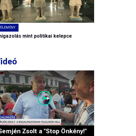
VÉLEMÉNY
igazolás mint politikai kelepce
ideó
Semjén Zsolt a "Stop Önkény!"