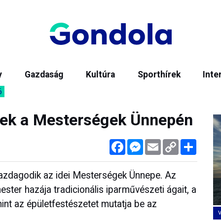
y
Gazdaság
Kultúra
Sporthírek
Inte
6
zek a Mesterségek Ünnepén
Facebook
Messenger
Email
Copy
Megos
Link
gazdagodik az idei Mesterségek Ünnepe. Az
ter hazája tradicionális iparművészeti ágait, a
mint az épületfestészetet mutatja be az