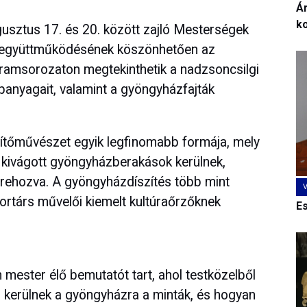
Ár
k
usztus 17. és 20. között zajló Mesterségek
t együttműködésének köszönhetően az
gramsorozaton megtekinthetik a nadzsoncsilgi
panyagait, valamint a gyöngyházfajták
íszítőművészet egyik legfinomabb formája, mely
n kivágott gyöngyházberakások kerülnek,
trehozva. A gyöngyházdíszítés több mint
kortárs művelői kiemelt kultúraőrzőknek
E
ester élő bemutatót tart, ahol testközelből
 kerülnek a gyöngyházra a minták, és hogyan