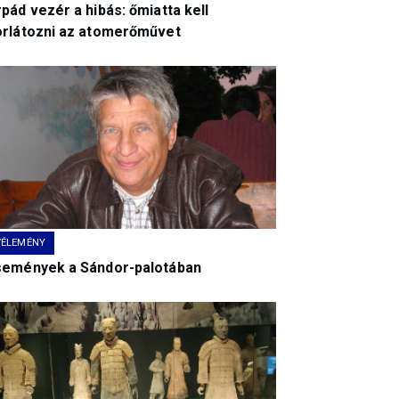
pád vezér a hibás: őmiatta kell
orlátozni az atomerőművet
VÉLEMÉNY
semények a Sándor-palotában