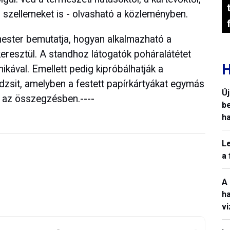
sz szellemeket is - olvasható a közleményben.
ster bemutatja, hogyan alkalmazható a
resztül. A standhoz látogatók poháralátétet
H
nikával. Emellett pedig kipróbálhatják a
dzsit, amelyben a festett papírkártyákat egymás
Ú
ll az összegzésben.----
b
h
L
a
A
h
v