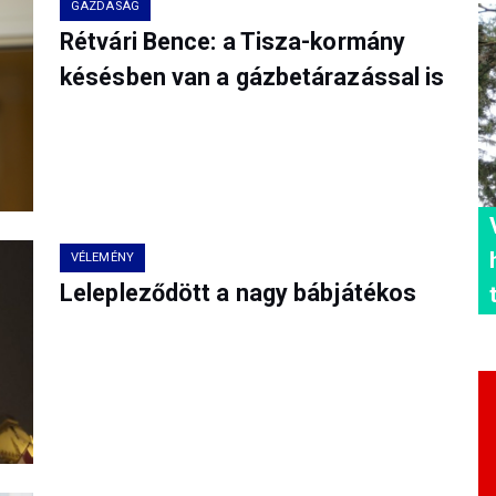
GAZDASÁG
Rétvári Bence: a Tisza-kormány
késésben van a gázbetárazással is
VÉLEMÉNY
Lelepleződött a nagy bábjátékos