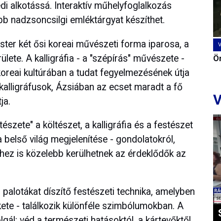
i alkotássá. Interaktív műhelyfoglalkozás
bb nadzsoncsilgi emléktárgyat készíthet.
ter két ősi koreai művészeti forma iparosa, a
ülete. A kalligráfia - a "szépírás" művészete -
Ön
oreai kultúrában a tudat fegyelmezésének útja
a kalligráfusok, Ázsiában az ecset maradt a fő
V
ja.
szete" a költészet, a kalligráfia és a festészet
belső világ megjelenítése - gondolatokról,
hez is közelebb kerülhetnek az érdeklődők az
alotákat díszítő festészeti technika, amelyben
ekete - találkozik különféle szimbólumokban. A
gál: véd a természeti hatásoktól, a kártevőktől,