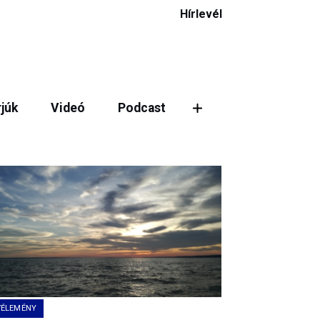
Hírlevél
rjúk
Videó
Podcast
ztás
VÉLEMÉNY