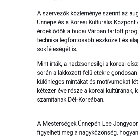
A szervezők közleménye szerint az aug
Ünnepe és a Koreai Kulturális Közpon
érdeklődők a budai Várban tartott pro
technika legfontosabb eszközeit és ala
sokféleségét is.
Mint írták, a nadzsoncsilgi a koreai d
során a lakkozott felületekre gondosa
különleges mintákat és motívumokat lé
kétezer éve része a koreai kultúrának, 
számítanak Dél-Koreában.
A Mesterségek Ünnepén Lee Jongyoon m
figyelheti meg a nagyközönség, hogyan