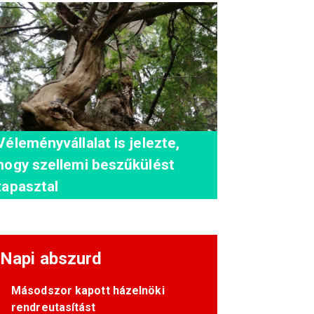
Véleményvállalat is jelezte,
hogy szellemi beszűkülést
tapasztal
Napi abszurd
Másodszor kapott házelnöki
rendreutasítást