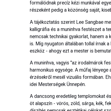
formálódnak precíz kézi munkával egyed
részeként pedig a közönség saját, kise
A tájékoztatás szerint Lee Sangbae mes
kalligráfia és a muninhva festészet a ter
nemcsak technikai gyakorlat, hanem a k
is. Míg nyugaton általában tollal írnak 
eszköz - ahogy ezt a mester is bemutat
A muninhva, vagyis "az irodalmárok festé
harmonikus egysége. A műfaj lényege a 
érzésekről mesél vizuális formában. Eh
idei Mesterségek Ünnepén.
A dancsong eredetileg templomokat és p
öt alapszín - vörös, zöld, sárga, kék, f
díszítés nemcsak esztétikai célokat szol