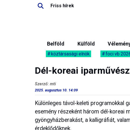
Friss hírek
Belföld
Külföld
Vélemén
köztársasági elnök
foci vb 202
Dél-koreai iparművés
Szerző: mti
2025. augusztus 10. 14:09
Különleges távol-keleti programokkal 
esemény részeként három dél-koreai mes
gyöngyházberakást, a kalligráfiát, vala
érdeklődőknek.