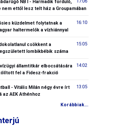
17:06
bdarúgó NB I - Harmadik forduló,
 nem ettől lesz telt ház a Groupamában
16:10
ősies küzdelmet folytatnak a
gyar haltermelők a vízhiánnyal
15:05
dokolatlanul csökkent a
egszületett lombikbébik száma
14:02
vízügyi államtitkár elbocsátására
ólított fel a Fidesz-frakció
13:05
tball - Vitális Milán négy évre írt
lá az AEK Athénhoz
Korábbiak...
nterjú