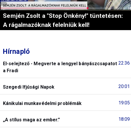
Semjén Zsolt a "Stop Önkény!" tüntetésen:
A rágalmazóknak felelniük kell!
Hírnapló
22:36
El-selejtező - Megverte a lengyel bányászcsapatot
a Fradi
20:01
Szegedi Ifjúsági Napok
19:05
Kánikulai munkavédelmi problémák
18:09
„A stílus maga az ember.”