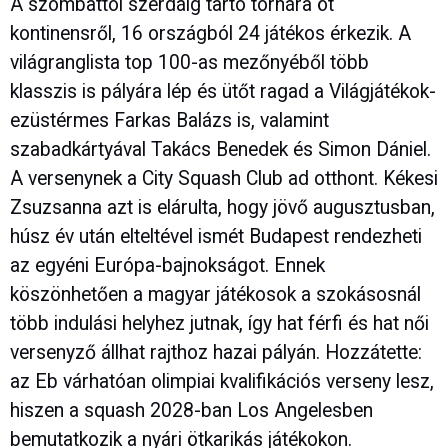
A szombattól szerdáig tartó tornára öt
kontinensről, 16 országból 24 játékos érkezik. A
világranglista top 100-as mezőnyéből több
klasszis is pályára lép és ütőt ragad a Világjátékok-
ezüstérmes Farkas Balázs is, valamint
szabadkártyával Takács Benedek és Simon Dániel.
A versenynek a City Squash Club ad otthont. Kékesi
Zsuzsanna azt is elárulta, hogy jövő augusztusban,
húsz év után elteltével ismét Budapest rendezheti
az egyéni Európa-bajnokságot. Ennek
köszönhetően a magyar játékosok a szokásosnál
több indulási helyhez jutnak, így hat férfi és hat női
versenyző állhat rajthoz hazai pályán. Hozzátette:
az Eb várhatóan olimpiai kvalifikációs verseny lesz,
hiszen a squash 2028-ban Los Angelesben
bemutatkozik a nyári ötkarikás játékokon.