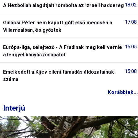
18:02
A Hezbollah alagútjait rombolta az izraeli hadsereg
17:08
Gulácsi Péter nem kapott gólt első meccsén a
Villarrealban, és győztek
16:05
Európa-liga, selejtező - A Fradinak meg kell vernie
a lengyel bányászcsapatot
15:08
Emelkedett a Kijev elleni támadás áldozatainak
száma
Korábbiak...
Interjú