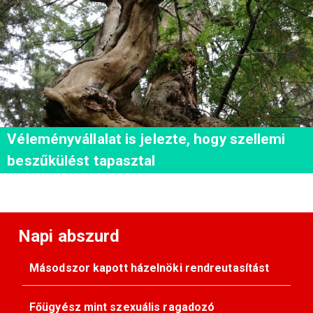
Véleményvállalat is jelezte, hogy szellemi
beszűkülést tapasztal
Napi abszurd
Másodszor kapott házelnöki rendreutasítást
Főügyész mint szexuális ragadozó