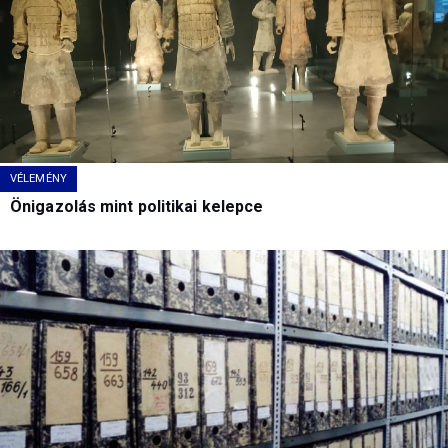
VÉLEMÉNY
Önigazolás mint politikai kelepce