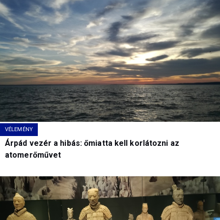
VÉLEMÉNY
Árpád vezér a hibás: őmiatta kell korlátozni az
atomerőművet