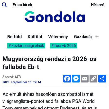
Friss hírek
Hírlevél
Belföld
Külföld
Vélemény
Gazdaság
köztársasági elnök
foci vb 2026
Magyarország rendezi a 2026-os
fallabda Eb-t
Facebook
Messenger
Email
Copy
M
Szerző: MTI
Link
2025. szeptember 15. 14:14
Az elmúlt évhez hasonlóan szombattól ismét
világranglista-pontot adó fallabda PSA World
Tour-versenynek ad otthont Budapest, és az is