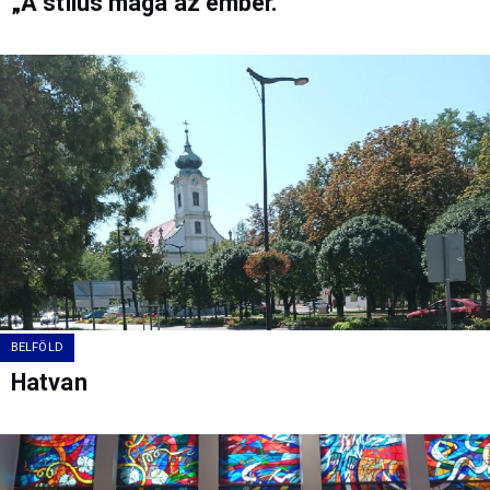
„A stílus maga az ember.”
BELFÖLD
Hatvan