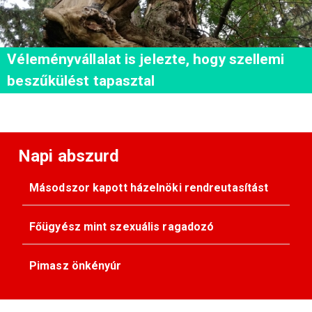
Véleményvállalat is jelezte, hogy szellemi
beszűkülést tapasztal
Napi abszurd
Másodszor kapott házelnöki rendreutasítást
Főügyész mint szexuális ragadozó
Pimasz önkényúr