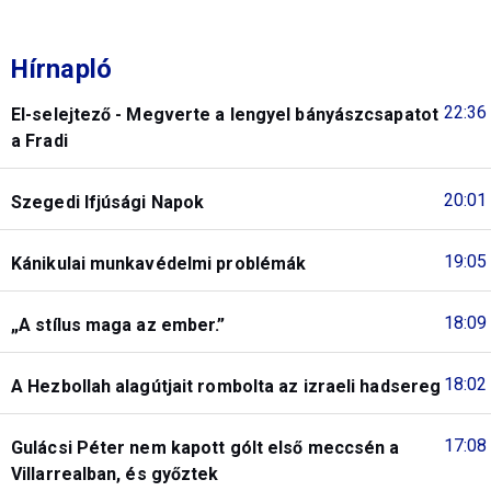
Hírnapló
22:36
El-selejtező - Megverte a lengyel bányászcsapatot
a Fradi
20:01
Szegedi Ifjúsági Napok
19:05
Kánikulai munkavédelmi problémák
18:09
„A stílus maga az ember.”
18:02
A Hezbollah alagútjait rombolta az izraeli hadsereg
17:08
Gulácsi Péter nem kapott gólt első meccsén a
Villarrealban, és győztek