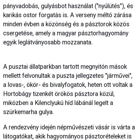
pányvadobás, gulyásbot használat ("nyúlütés"), és
karikás ostor forgatás is. A verseny méltó zárása
minden évben a közönség és a pásztorok közös
csergetése, amely a magyar pásztorhagyomány
egyik leglátványosabb mozzanata.
A pusztai állatparkban tartott megnyitón mások
mellett felvonultak a puszta jellegzetes "járművei",
a lovas-, ökör- és bivalyfogatok, heten ott voltak a
Hortobágy tizenkét örökös pásztora közül,
miközben a Kilenclyukú híd lábánál legelt a
szürkemarha gulya.
A rendezvény idején népművészeti vásár is várta a
látogatókat, akik hagyományos pásztorételeket is