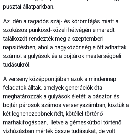
pusztai állatparkban.
Az idén a ragadós száj- és körömfájás miatt a
szokásos pünkösd-közeli hétvégén elmaradt
találkozót rendezték meg a szeptemberi
napsütésben, ahol a nagyközönség előtt adhattak
számot a gulyások és a bojtárok mesterségbeli
tudásukról.
A verseny középpontjában azok a mindennapi
feladatok álltak, amelyek generációk óta
meghatározzák a gulyások életét: a pásztor és
bojtár párosok számos versenyszámban, köztük a
két legnehezebbnek ítélt, kötéllel történő
marhakifogásban, illetve a gémeskútból történő
vízhúzásban mérték össze tudásukat, de volt