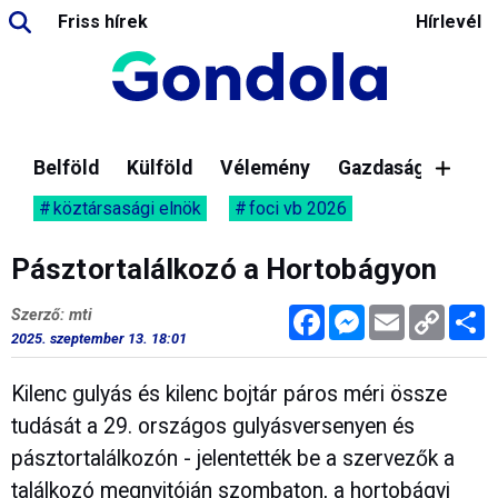
Friss hírek
Hírlevél
Belföld
Külföld
Vélemény
Gazdaság
köztársasági elnök
foci vb 2026
Pásztortalálkozó a Hortobágyon
Facebook
Messenger
Email
Copy
M
Szerző: mti
Link
2025. szeptember 13. 18:01
Kilenc gulyás és kilenc bojtár páros méri össze
tudását a 29. országos gulyásversenyen és
pásztortalálkozón - jelentették be a szervezők a
találkozó megnyitóján szombaton, a hortobágyi