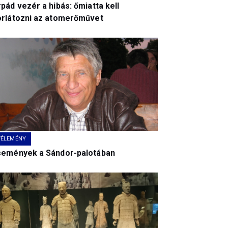
pád vezér a hibás: őmiatta kell
orlátozni az atomerőművet
VÉLEMÉNY
semények a Sándor-palotában