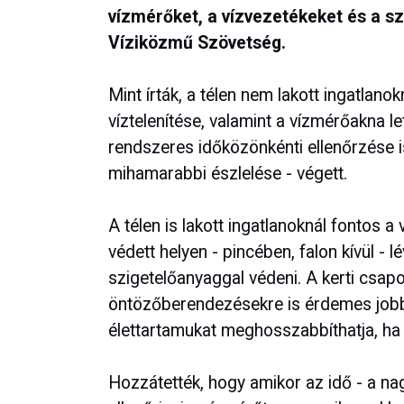
vízmérőket, a vízvezetékeket és a sz
Víziközmű Szövetség.
Mint írták, a télen nem lakott ingatlano
víztelenítése, valamint a vízmérőakna le
rendszeres időközönkénti ellenőrzése 
mihamarabbi észlelése - végett.
A télen is lakott ingatlanoknál fontos 
védett helyen - pincében, falon kívül -
szigetelőanyaggal védeni. A kerti csapoka
öntözőberendezésekre is érdemes jobba
élettartamukat meghosszabbíthatja, ha v
Hozzátették, hogy amikor az idő - a na