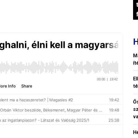
H
M
í
El
t
Ős
s
v
H