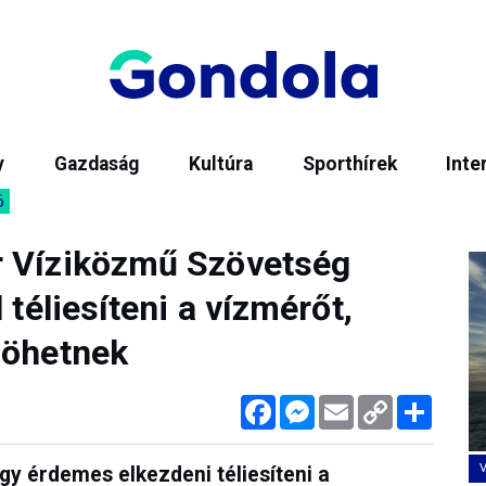
y
Gazdaság
Kultúra
Sporthírek
Inte
6
r Víziközmű Szövetség
 téliesíteni a vízmérőt,
jöhetnek
Facebook
Messenger
Email
Copy
Megos
Link
gy érdemes elkezdeni téliesíteni a