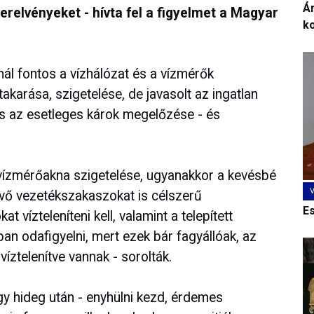
Ár
erelvényeket - hívta fel a figyelmet a Magyar
k
knál fontos a vízhálózat és a vízmérők
takarása, szigetelése, de javasolt az ingatlan
is az esetleges károk megelőzése - és
a vízmérőakna szigetelése, ugyanakkor a kevésbé
 lévő vezetékszakaszokat is célszerű
E
t vízteleníteni kell, valamint a telepített
n odafigyelni, mert ezek bár fagyállóak, az
íztelenítve vannak - sorolták.
gy hideg után - enyhülni kezd, érdemes