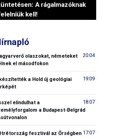
tüntetésen: A rágalmazóknak
felelniük kell!
írnapló
20:04
agyarverő olaszokat, németeket
télnek el másodfokon
19:09
készítették a Hold új geológiai
érképét
18:07
szel elindulhat a
zemélyforgalom a Budapest-Belgrád
asútvonalon
17:07
étrétország fesztivál az Őrségben