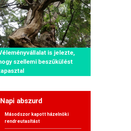
Véleményvállalat is jelezte,
hogy szellemi beszűkülést
tapasztal
Napi abszurd
Másodszor kapott házelnöki
rendreutasítást