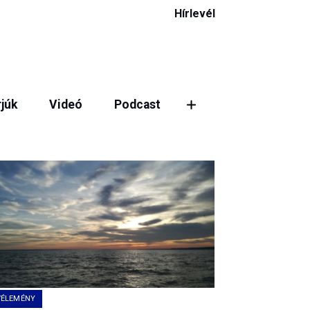
Hírlevél
rjúk
Videó
Podcast
ztás
VÉLEMÉNY