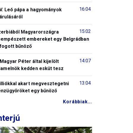
16:04
IV. Leó pápa a hagyományok
árulásáról
15:02
zerbiából Magyarországra
sempészett embereket egy Belgrádban
lfogott bűnöző
14:07
Magyar Péter által kijelölt
llamelnök kedden esküt tesz
13:04
illiókkal akart megvesztegetni
énzügyőröket egy bűnöző
Korábbiak...
nterjú