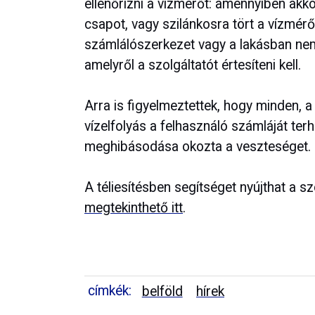
ellenőrizni a vízmérőt: amennyiben akko
csapot, vagy szilánkosra tört a vízmér
számlálószerkezet vagy a lakásban nem f
amelyről a szolgáltatót értesíteni kell.
Arra is figyelmeztettek, hogy minden, a 
vízelfolyás a felhasználó számláját terh
meghibásodása okozta a veszteséget.
A téliesítésben segítséget nyújthat a s
megtekinthető itt
.
címkék:
belföld
hírek