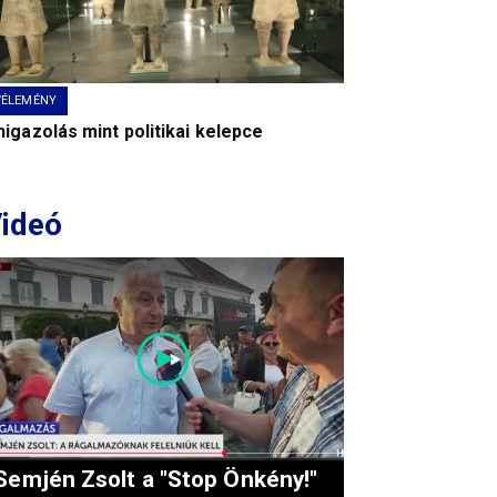
VÉLEMÉNY
igazolás mint politikai kelepce
ideó
Semjén Zsolt a "Stop Önkény!"