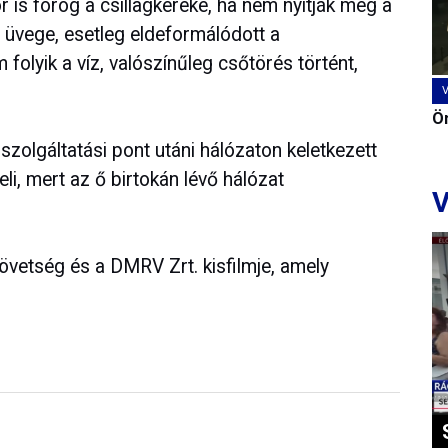
r is forog a csillagkereke, ha nem nyitják meg a
ő üvege, esetleg eldeformálódott a
olyik a víz, valószínűleg csőtörés történt,
Ön
szolgáltatási pont utáni hálózaton keletkezett
eli, mert az ő birtokán lévő hálózat
V
zövetség és a DMRV Zrt. kisfilmje, amely