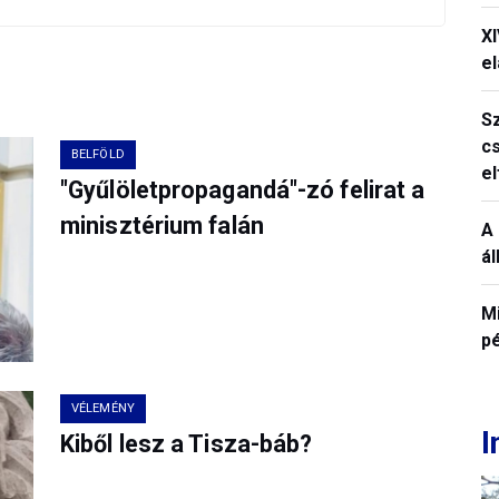
X
el
S
c
BELFÖLD
e
"Gyűlöletpropagandá"-zó felirat a
minisztérium falán
A 
á
M
p
VÉLEMÉNY
I
Kiből lesz a Tisza-báb?