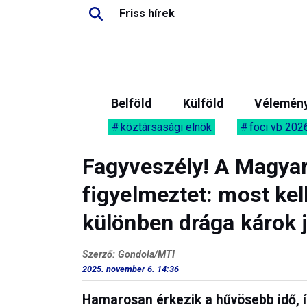
Friss hírek
Belföld
Külföld
Vélemén
köztársasági elnök
foci vb 202
Fagyveszély! A Magya
figyelmeztet: most kell
különben drága károk 
Szerző: Gondola/MTI
2025. november 6. 14:36
Hamarosan érkezik a hűvösebb idő, í