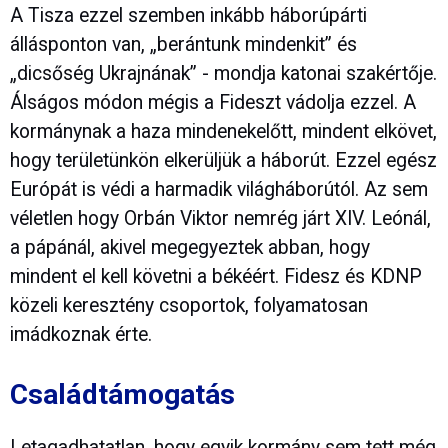
A Tisza ezzel szemben inkább háborúpárti
állásponton van, „berántunk mindenkit” és
„dicsőség Ukrajnának” - mondja katonai szakértője.
Álságos módon mégis a Fideszt vádolja ezzel. A
kormánynak a haza mindenekelőtt, mindent elkövet,
hogy területünkön elkerüljük a háborút. Ezzel egész
Európát is védi a harmadik világháborútól. Az sem
véletlen hogy Orbán Viktor nemrég járt XIV. Leónál,
a pápánál, akivel megegyeztek abban, hogy
mindent el kell követni a békéért. Fidesz és KDNP
közeli keresztény csoportok, folyamatosan
imádkoznak érte.
Családtámogatás
Letagadhatatlan, hogy egyik kormány sem tett még