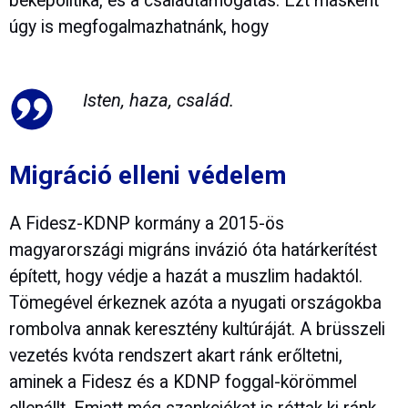
békepolitika, és a családtámogatás. Ezt másként
úgy is megfogalmazhatnánk, hogy
Isten, haza, család.
Migráció elleni védelem
A Fidesz-KDNP kormány a 2015-ös
magyarországi migráns invázió óta határkerítést
épített, hogy védje a hazát a muszlim hadaktól.
Tömegével érkeznek azóta a nyugati országokba
rombolva annak keresztény kultúráját. A brüsszeli
vezetés kvóta rendszert akart ránk erőltetni,
aminek a Fidesz és a KDNP foggal-körömmel