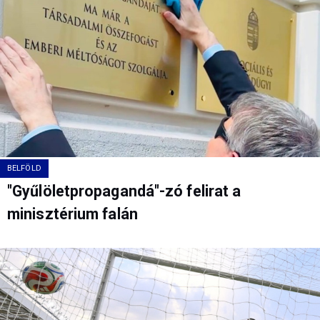
BELFÖLD
"Gyűlöletpropagandá"-zó felirat a
minisztérium falán