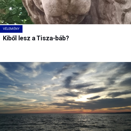
VÉLEMÉNY
Kiből lesz a Tisza-báb?