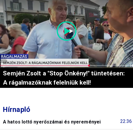
Semjén Zsolt a "Stop Önkény!" tüntetésen:
A rágalmazóknak felelniük kell!
Hírnapló
22:36
A hatos lottó nyerőszámai és nyereményei