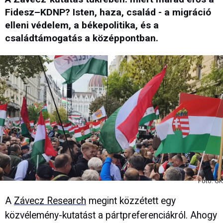
Fidesz–KDNP? Isten, haza, család - a migráció
elleni védelem, a békepolitika, és a
családtámogatás a középpontban.
Fotó: GK
A
Závecz Research
megint közzétett egy
közvélemény-kutatást a pártpreferenciákról. Ahogy