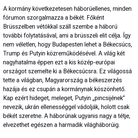
A kormány következetesen háborúellenes, minden
fórumon szorgalmazza a békét. Főként
Brüsszelben vétókkal száll szembe a háború
további folytatásával, ami a brüsszeli elit célja. Így
nem véletlen, hogy Budapesten lehet a Békecsúcs,
Trump és Putyin közreműködésével. A világ két
nagyhatalma éppen ezt a kis közép-európai
országot szemelte ki a Békecsúcsra. Ez világossá
tette a világban, Magyarország a békeszerzés
hazája és ez csupán a kormánynak köszönhető.
Kap ezért hideget, meleget, Putyin „pincsijének”
nevezik, ukrán ellenességgel vádolják, holott csak
békét szeretne. A háborúnak ugyanis nagy a tétje,
elvezethet egészen a harmadik világháborúig.