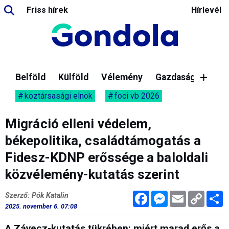
Friss hírek
Hírlevél
Belföld
Külföld
Vélemény
Gazdaság
köztársasági elnök
foci vb 2026
Migráció elleni védelem,
békepolitika, családtámogatás a
Fidesz-KDNP erőssége a baloldali
közvélemény-kutatás szerint
Facebook
Messenger
Email
Copy
M
Szerző: Pók Katalin
Link
2025. november 6. 07:08
A Závecz-kutatás tükrében: miért marad erős a