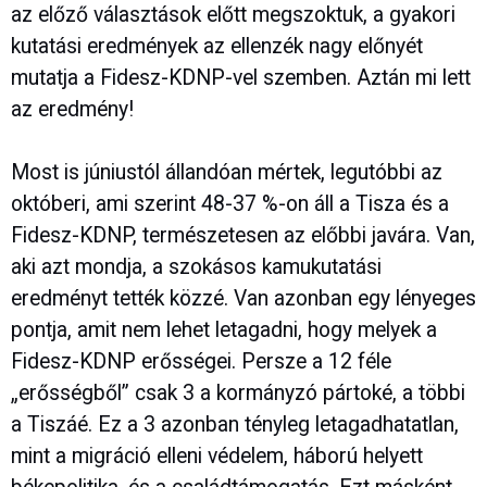
az előző választások előtt megszoktuk, a gyakori
kutatási eredmények az ellenzék nagy előnyét
mutatja a Fidesz-KDNP-vel szemben. Aztán mi lett
az eredmény!
Most is júniustól állandóan mértek, legutóbbi az
októberi, ami szerint 48-37 %-on áll a Tisza és a
Fidesz-KDNP, természetesen az előbbi javára. Van,
aki azt mondja, a szokásos kamukutatási
eredményt tették közzé. Van azonban egy lényeges
pontja, amit nem lehet letagadni, hogy melyek a
Fidesz-KDNP erősségei. Persze a 12 féle
„erősségből” csak 3 a kormányzó pártoké, a többi
a Tiszáé. Ez a 3 azonban tényleg letagadhatatlan,
mint a migráció elleni védelem, háború helyett