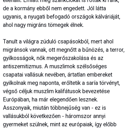
ellenállt. Emiatt még szankciókat is róttak ki ránk,
de a kormány ebből nem engedett. Jól látta
ugyanis, a nyugati befogadó országok kálváriáját,
ahol nagy migráns tömegek élnek.
Tanult a világra zúduló csapásokból, mert ahol
migránsok vannak, ott megnőtt a bűnözés, a terror,
gyilkosságok, nők megerőszakolása és az
antiszemitizmus. A muszlimok szélsőséges
csapatai vallásuk nevében, ártatlan embereket
gyilkolnak meg naponta, erőltetik a saría törvényt,
végső céljuk muszlim kalifátusok bevezetése
Európában, ha már elegendően lesznek.
Asszonyaik, miután többnejűség van - ez is
vallásukból következően - háromszor annyi
gyermeket szülnek, mint az európaiak, így előbb