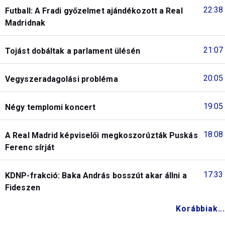
22:38
Futball: A Fradi győzelmet ajándékozott a Real
Madridnak
21:07
Tojást dobáltak a parlament ülésén
20:05
Vegyszeradagolási probléma
19:05
Négy templomi koncert
18:08
A Real Madrid képviselői megkoszorúzták Puskás
Ferenc sírját
17:33
KDNP-frakció: Baka András bosszút akar állni a
Fideszen
Korábbiak...