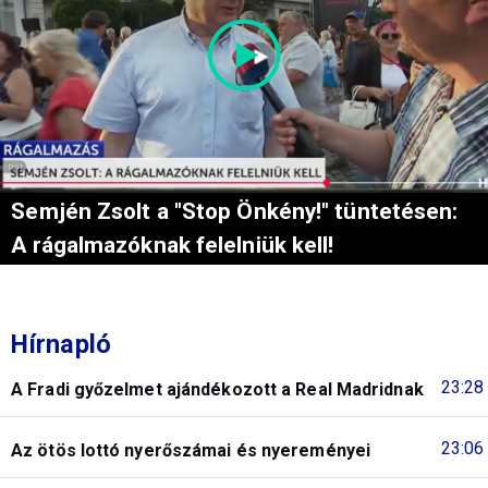
Semjén Zsolt a "Stop Önkény!" tüntetésen:
A rágalmazóknak felelniük kell!
Hírnapló
23:28
A Fradi győzelmet ajándékozott a Real Madridnak
23:06
Az ötös lottó nyerőszámai és nyereményei