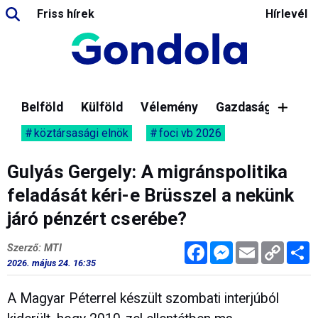
Friss hírek
Hírlevél
Belföld
Külföld
Vélemény
Gazdaság
köztársasági elnök
foci vb 2026
Gulyás Gergely: A migránspolitika
feladását kéri-e Brüsszel a nekünk
járó pénzért cserébe?
Facebook
Messenger
Email
Copy
M
Szerző: MTI
Link
2026. május 24. 16:35
A Magyar Péterrel készült szombati interjúból