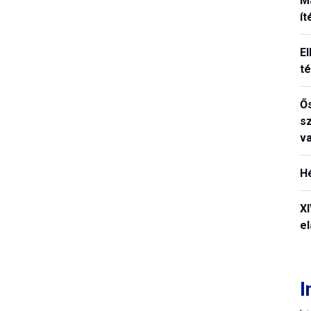
M
í
El
t
Ős
s
v
H
X
el
I