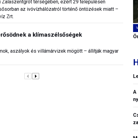
ki Zalaszentgrót térségében, ezért 29 településen
lsősorban az ivóvízhálózatról történő öntözések miatt –
z Zrt.
t erősödnek a klímaszélsőségek
Ön
ámok, aszályok és villámárvizek mögött – állítják magyar
H
L
A
n
C
z