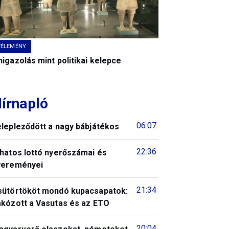
VÉLEMÉNY
igazolás mint politikai kelepce
írnapló
06:07
elepleződött a nagy bábjátékos
22:36
 hatos lottó nyerőszámai és
yereményei
21:34
sütörtököt mondó kupacsapatok:
akózott a Vasutas és az ETO
20:04