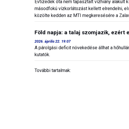
Évtizedek óta nem tapasztalt vízhiány alakult 
másodfokú vízkorlátozást kellett elrendelni, e
közölte kedden az MTI megkeresésére a Zalaví
Föld napja: a talaj szomjazik, ezér
2026. április 22. 19:07
A párolgási deficit növekedése állhat a hőhull
kutatók.
További tartalmak: