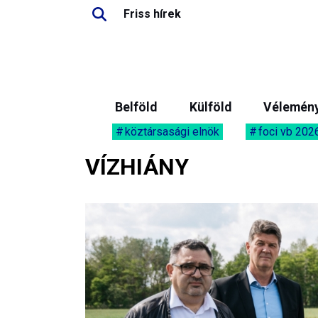
Friss hírek
Belföld
Külföld
Vélemén
köztársasági elnök
foci vb 202
VÍZHIÁNY