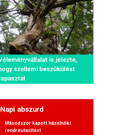
Véleményvállalat is jelezte,
hogy szellemi beszűkülést
tapasztal
Napi abszurd
Másodszor kapott házelnöki
rendreutasítást