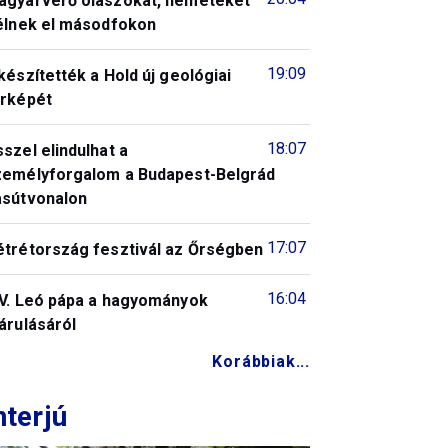
agyarverő olaszokat, németeket
télnek el másodfokon
19:09
készítették a Hold új geológiai
érképét
18:07
szel elindulhat a
zemélyforgalom a Budapest-Belgrád
asútvonalon
17:07
étrétország fesztivál az Őrségben
16:04
IV. Leó pápa a hagyományok
árulásáról
Korábbiak...
nterjú