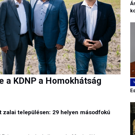
Ár
k
re a KDNP a Homokhátság
E
t zalai településen: 29 helyen másodfokú