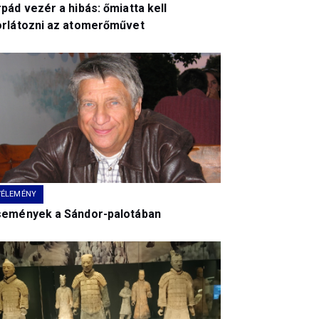
pád vezér a hibás: őmiatta kell
orlátozni az atomerőművet
VÉLEMÉNY
semények a Sándor-palotában