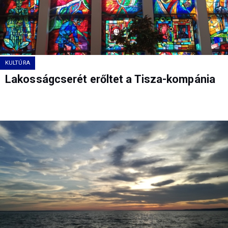
KULTÚRA
Lakosságcserét erőltet a Tisza-kompánia