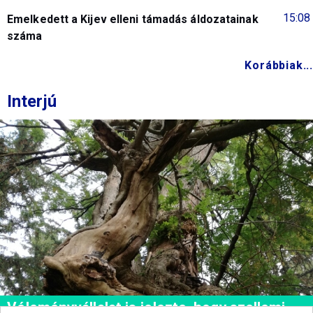
15:08
Emelkedett a Kijev elleni támadás áldozatainak
száma
Korábbiak...
Interjú
Véleményvállalat is jelezte, hogy szellemi