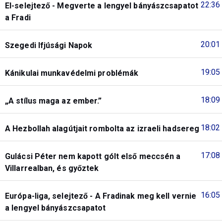
22:36
El-selejtező - Megverte a lengyel bányászcsapatot
a Fradi
20:01
Szegedi Ifjúsági Napok
19:05
Kánikulai munkavédelmi problémák
18:09
„A stílus maga az ember.”
18:02
A Hezbollah alagútjait rombolta az izraeli hadsereg
17:08
Gulácsi Péter nem kapott gólt első meccsén a
Villarrealban, és győztek
16:05
Európa-liga, selejtező - A Fradinak meg kell vernie
a lengyel bányászcsapatot