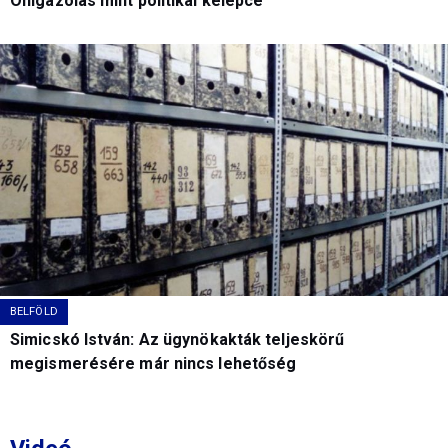
Önigazolás mint politikai kelepce
BELFÖLD
Simicskó István: Az ügynökakták teljeskörű
megismerésére már nincs lehetőség