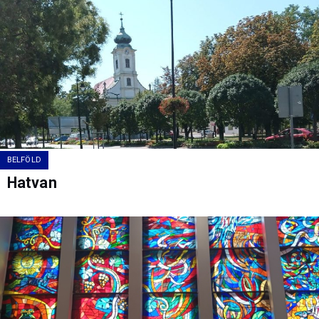
BELFÖLD
Hatvan