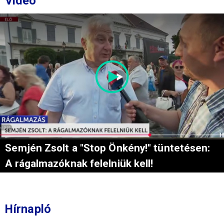
Videó
Semjén Zsolt a "Stop Önkény!" tüntetésen:
A rágalmazóknak felelniük kell!
Hírnapló