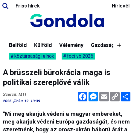
Friss hírek
Hírlevél
Belföld
Külföld
Vélemény
Gazdaság
köztársasági elnök
foci vb 2026
A brüsszeli bürokrácia maga is
politikai szereplővé válik
Facebook
Messenger
Email
Copy
M
Szerző: MTI
Link
2025. június 12. 13:39
"Mi meg akarjuk védeni a magyar embereket,
meg akarjuk védeni Európa gazdaságát, és nem
szeretnénk, hogy az orosz-ukrán háború árát a