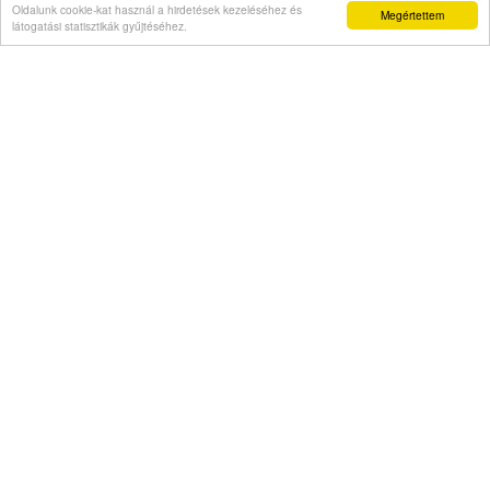
Oldalunk cookie-kat használ a hirdetések kezeléséhez és
Megértettem
beszűkülést tapasztal
látogatási statisztikák gyűjtéséhez.
Napi abszurd
Másodszor kapott házelnöki rendreutasítást
Főügyész mint szexuális ragadozó
Pimasz önkényúr
Kövessen minket: