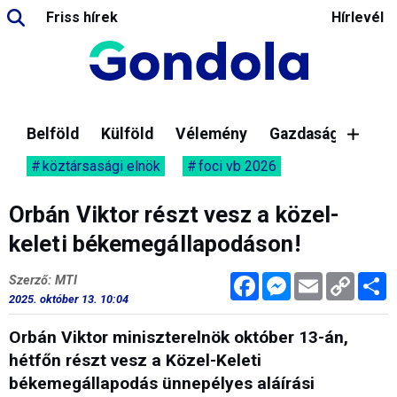
Friss hírek
Hírlevél
Belföld
Külföld
Vélemény
Gazdaság
köztársasági elnök
foci vb 2026
Orbán Viktor részt vesz a közel-
keleti békemegállapodáson!
Facebook
Messenger
Email
Copy
M
Szerző: MTI
Link
2025. október 13. 10:04
Orbán Viktor miniszterelnök október 13-án,
hétfőn részt vesz a Közel-Keleti
békemegállapodás ünnepélyes aláírási