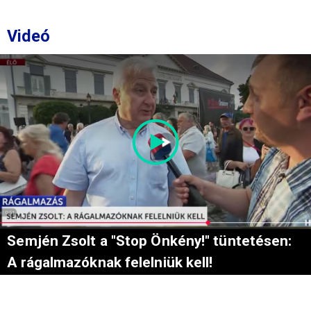
Videó
Semjén Zsolt a "Stop Önkény!" tüntetésen:
A rágalmazóknak felelniük kell!