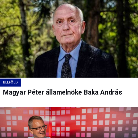
BELFÖLD
Magyar Péter államelnöke Baka András