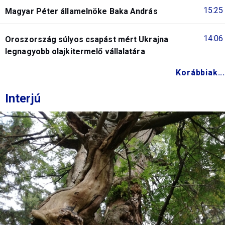
15:25
Magyar Péter államelnöke Baka András
14:06
Oroszország súlyos csapást mért Ukrajna
legnagyobb olajkitermelő vállalatára
Korábbiak...
Interjú