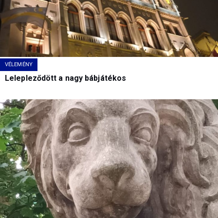
VÉLEMÉNY
Lelepleződött a nagy bábjátékos