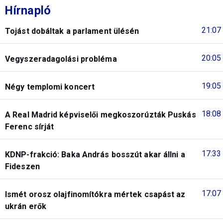
Hírnapló
21:07
Tojást dobáltak a parlament ülésén
20:05
Vegyszeradagolási probléma
19:05
Négy templomi koncert
18:08
A Real Madrid képviselői megkoszorúzták Puskás
Ferenc sírját
17:33
KDNP-frakció: Baka András bosszút akar állni a
Fideszen
17:07
Ismét orosz olajfinomítókra mértek csapást az
ukrán erők