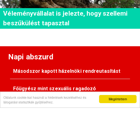
Véleményvállalat is jelezte, hogy szellemi
beszűkülést tapasztal
Napi abszurd
Másodszor kapott házelnöki rendreutasítást
Főügyész mint szexuális ragadozó
Oldalunk cookie-kat használ a hirdetések kezeléséhez és
Megértettem
látogatási statisztikák gyűjtéséhez.
Pimasz önkényúr