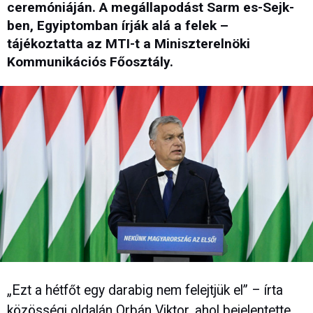
ceremóniáján. A megállapodást Sarm es-Sejk-
ben, Egyiptomban írják alá a felek –
tájékoztatta az MTI-t a Miniszterelnöki
Kommunikációs Főosztály.
„Ezt a hétfőt egy darabig nem felejtjük el” – írta
közösségi oldalán Orbán Viktor, ahol bejelentette,