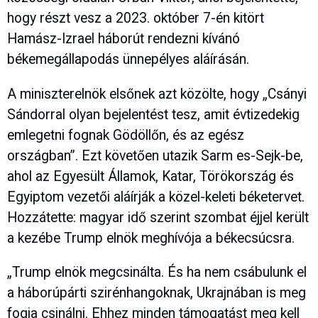
hogy részt vesz a 2023. október 7-én kitört
Hamász-Izrael háborút rendezni kívánó
békemegállapodás ünnepélyes aláírásán.
A miniszterelnök elsőnek azt közölte, hogy „Csányi
Sándorral olyan bejelentést tesz, amit évtizedekig
emlegetni fognak Gödöllőn, és az egész
országban”. Ezt követően utazik Sarm es-Sejk-be,
ahol az Egyesült Államok, Katar, Törökország és
Egyiptom vezetői aláírják a közel-keleti béketervet.
Hozzátette: magyar idő szerint szombat éjjel került
a kezébe Trump elnök meghívója a békecsúcsra.
„Trump elnök megcsinálta. És ha nem csábulunk el
a háborúpárti szirénhangoknak, Ukrajnában is meg
fogja csinálni. Ehhez minden támogatást meg kell