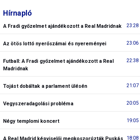
Hírnapló
23:28
A Fradi győzelmet ajándékozott a Real Madridnak
23:06
Az ötös lottó nyerőszámai és nyereményei
22:38
Futball: A Fradi győzelmet ajándékozott a Real
Madridnak
21:07
Tojást dobáltak a parlament ülésén
20:05
Vegyszeradagolási probléma
19:05
Négy templomi koncert
18:08
A Real Madrid képviselői megkoszorúzták Puskás