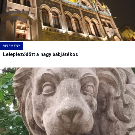
VÉLEMÉNY
Lelepleződött a nagy bábjátékos