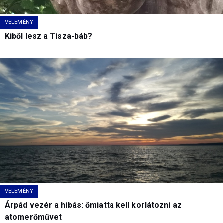
VÉLEMÉNY
Kiből lesz a Tisza-báb?
VÉLEMÉNY
Árpád vezér a hibás: őmiatta kell korlátozni az
atomerőművet