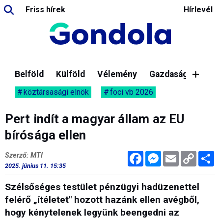
Friss hírek
Hírlevél
Belföld
Külföld
Vélemény
Gazdaság
köztársasági elnök
foci vb 2026
Pert indít a magyar állam az EU
bírósága ellen
Facebook
Messenger
Email
Copy
M
Szerző: MTI
Link
2025. június 11. 15:35
Szélsőséges testület pénzügyi hadüzenettel
felérő „ítéletet" hozott hazánk ellen avégből,
hogy kénytelenek legyünk beengedni az