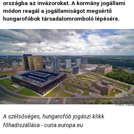
országba az invázorokat. A kormány jogállami
módon reagál a jogállamiságot megsértő
hungarofóbok társadalomromboló lépésére.
Fotó: curia
A szélsőséges, hungarofób jogászi klikk
főhadiszállása - curia.europa.eu