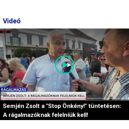
Videó
Semjén Zsolt a "Stop Önkény!" tüntetésen:
A rágalmazóknak felelniük kell!