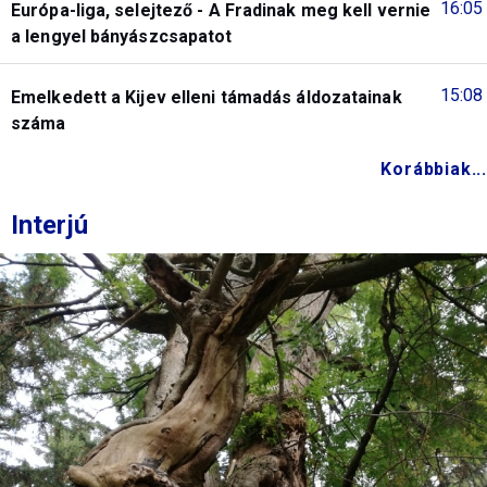
16:05
Európa-liga, selejtező - A Fradinak meg kell vernie
a lengyel bányászcsapatot
15:08
Emelkedett a Kijev elleni támadás áldozatainak
száma
Korábbiak...
Interjú