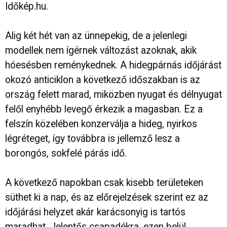
Időkép.hu.
Alig két hét van az ünnepekig, de a jelenlegi
modellek nem ígérnek változást azoknak, akik
hóesésben reménykednek. A hidegpárnás időjárást
okozó anticiklon a következő időszakban is az
ország felett marad, miközben nyugat és délnyugat
felől enyhébb levegő érkezik a magasban. Ez a
felszín közelében konzerválja a hideg, nyirkos
légréteget, így továbbra is jellemző lesz a
borongós, sokfelé párás idő.
A következő napokban csak kisebb területeken
süthet ki a nap, és az előrejelzések szerint ez az
időjárási helyzet akár karácsonyig is tartós
maradhat. Jelentős csapadékra, ezen belül