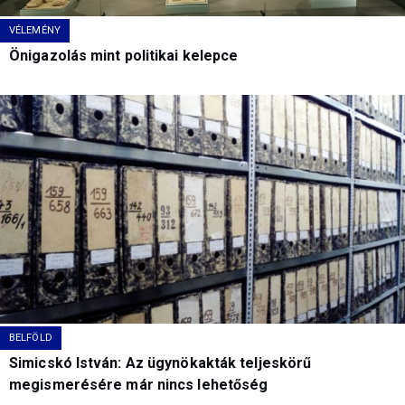
VÉLEMÉNY
Önigazolás mint politikai kelepce
BELFÖLD
Simicskó István: Az ügynökakták teljeskörű
megismerésére már nincs lehetőség