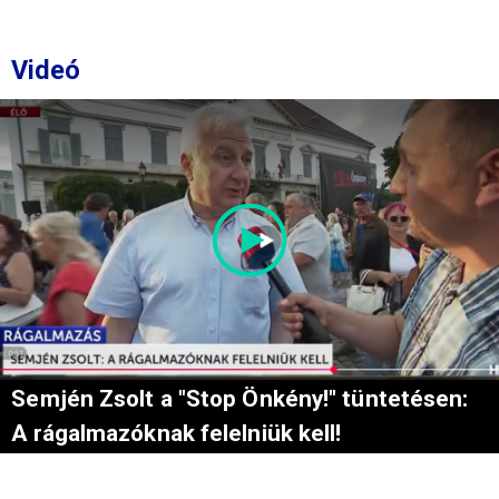
Videó
Semjén Zsolt a "Stop Önkény!" tüntetésen:
A rágalmazóknak felelniük kell!