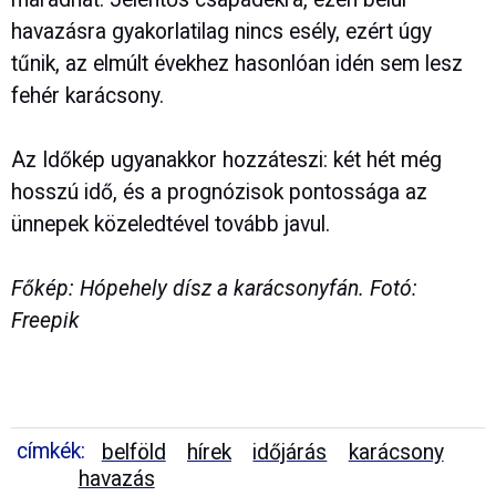
havazásra gyakorlatilag nincs esély, ezért úgy
tűnik, az elmúlt évekhez hasonlóan idén sem lesz
fehér karácsony.
Az Időkép ugyanakkor hozzáteszi: két hét még
hosszú idő, és a prognózisok pontossága az
ünnepek közeledtével tovább javul.
Főkép: Hópehely dísz a karácsonyfán. Fotó:
Freepik
címkék:
belföld
hírek
időjárás
karácsony
havazás