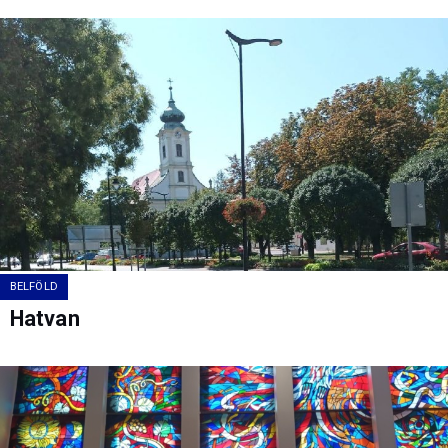
BELFÖLD
Hatvan