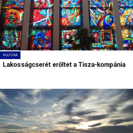
KULTÚRA
Lakosságcserét erőltet a Tisza-kompánia