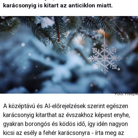
karácsonyig is kitart az anticiklon miatt.
Fotó: Freepik
A középtávú és AI-előrejelzések szerint egészen
karácsonyig kitarthat az évszakhoz képest enyhe,
gyakran borongós és ködös idő, így idén nagyon
kicsi az esély a fehér karácsonyra - írta meg az