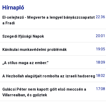
Hírnapló
22:36
El-selejtező - Megverte a lengyel bányászcsapatot
a Fradi
20:01
Szegedi Ifjúsági Napok
19:05
Kánikulai munkavédelmi problémák
18:09
„A stílus maga az ember.”
18:02
A Hezbollah alagútjait rombolta az izraeli hadsereg
17:08
Gulácsi Péter nem kapott gólt első meccsén a
Villarrealban, és győztek