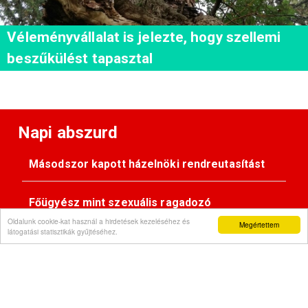
Véleményvállalat is jelezte, hogy szellemi
beszűkülést tapasztal
Napi abszurd
Másodszor kapott házelnöki rendreutasítást
Főügyész mint szexuális ragadozó
Oldalunk cookie-kat használ a hirdetések kezeléséhez és
Megértettem
látogatási statisztikák gyűjtéséhez.
Pimasz önkényúr