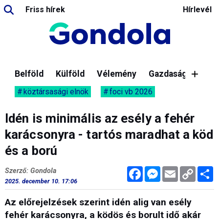
Friss hírek
Hírlevél
Belföld
Külföld
Vélemény
Gazdaság
köztársasági elnök
foci vb 2026
Idén is minimális az esély a fehér
karácsonyra - tartós maradhat a köd
és a ború
Facebook
Messenger
Email
Copy
M
Szerző: Gondola
Link
2025. december 10. 17:06
Az előrejelzések szerint idén alig van esély
fehér karácsonyra, a ködös és borult idő akár