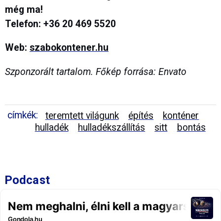
még ma!
Telefon: +36 20 469 5520
Web:
szabokontener.hu
Szponzorált tartalom. Főkép forrása: Envato
címkék:
teremtett világunk
építés
konténer
hulladék
hulladékszállítás
sitt
bontás
Podcast