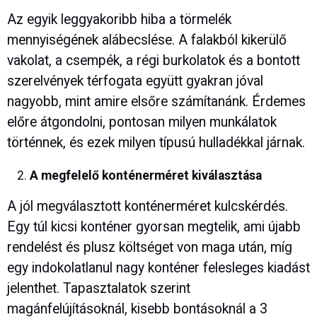
Az egyik leggyakoribb hiba a törmelék
mennyiségének alábecslése. A falakból kikerülő
vakolat, a csempék, a régi burkolatok és a bontott
szerelvények térfogata együtt gyakran jóval
nagyobb, mint amire elsőre számítanánk. Érdemes
előre átgondolni, pontosan milyen munkálatok
történnek, és ezek milyen típusú hulladékkal járnak.
A megfelelő konténerméret kiválasztása
A jól megválasztott konténerméret kulcskérdés.
Egy túl kicsi konténer gyorsan megtelik, ami újabb
rendelést és plusz költséget von maga után, míg
egy indokolatlanul nagy konténer felesleges kiadást
jelenthet. Tapasztalatok szerint
magánfelújításoknál, kisebb bontásoknál a 3