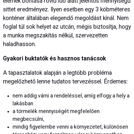
elemek bontása rövid idő alatt jelentős mennyiségű
sittet eredményez. Ilyen esetben egy 3 köbméteres
konténer általában elegendő megoldást kínál. Nem
foglal túl sok helyet az utcán, mégis biztosítja, hogy
a munka megszakítás nélkül, szervezetten
haladhasson.
Gyakori buktatók és hasznos tanácsok
A tapasztalatok alapján a legtöbb probléma
megelőzhető lenne tudatos tervezéssel. Érdemes:
nem addig várni a rendeléssel, amíg elfogy a hely a
lakásban
a törmelék mennyiségét megfelelően
megbecsülni,
mindig figyelembe venni a környezetet, különösen