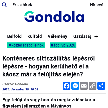
Friss hírek
Hírlevél
Belföld
Külföld
Vélemény
Gazdaság
köztársasági elnök
foci vb 2026
Konténeres sittszállítás lépésről
lépésre - hogyan kerülhető el a
káosz már a felújítás elején?
Facebook
Messenger
Email
Copy
M
Szerző: Gondola
Link
2025. december 30. 10:08
Egy felújítás vagy bontás megkezdésekor a
figyelem jellemzően a látványos