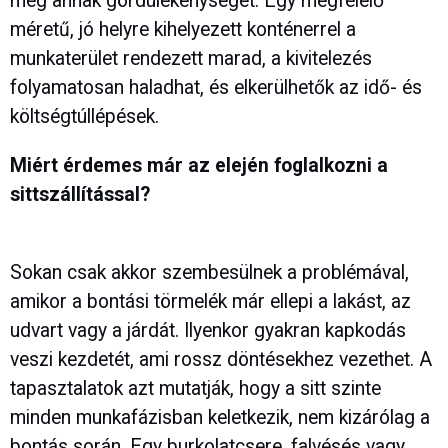
meg annak gördülékenységét. Egy megfelelő
méretű, jó helyre kihelyezett konténerrel a
munkaterület rendezett marad, a kivitelezés
folyamatosan haladhat, és elkerülhetők az idő- és
költségtúllépések.
Miért érdemes már az elején foglalkozni a
sittszállítással?
Sokan csak akkor szembesülnek a problémával,
amikor a bontási törmelék már ellepi a lakást, az
udvart vagy a járdát. Ilyenkor gyakran kapkodás
veszi kezdetét, ami rossz döntésekhez vezethet. A
tapasztalatok azt mutatják, hogy a sitt szinte
minden munkafázisban keletkezik, nem kizárólag a
bontás során. Egy burkolatcsere, falvésés vagy