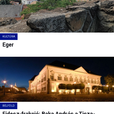
KULTÚRA
Eger
BELFÖLD
Fidesz-frakció: Baka András a Tisza-