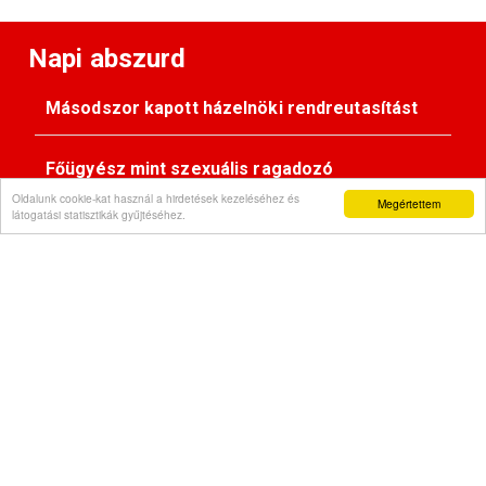
Napi abszurd
Másodszor kapott házelnöki rendreutasítást
Főügyész mint szexuális ragadozó
Oldalunk cookie-kat használ a hirdetések kezeléséhez és
Megértettem
látogatási statisztikák gyűjtéséhez.
Pimasz önkényúr
Kövessen minket:
Impresszum
© Gondola 2026 - Minden jog fenntartva