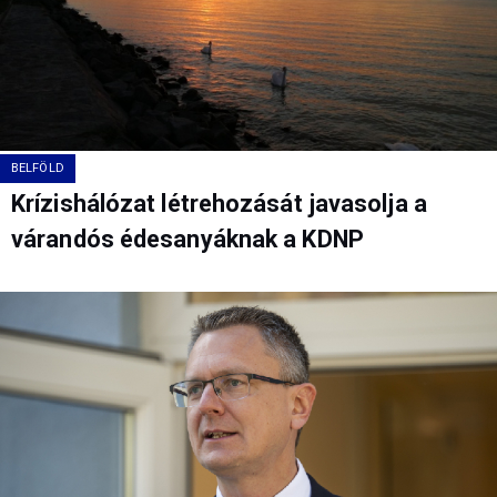
BELFÖLD
Krízishálózat létrehozását javasolja a
várandós édesanyáknak a KDNP