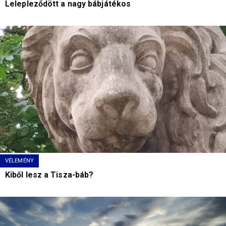
Lelepleződött a nagy bábjátékos
VÉLEMÉNY
Kiből lesz a Tisza-báb?