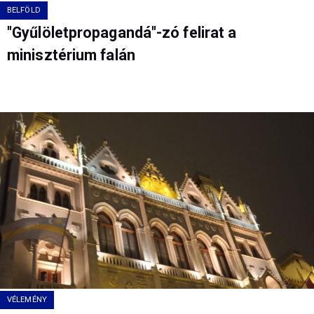
BELFÖLD
"Gyűlöletpropagandá"-zó felirat a
minisztérium falán
VÉLEMÉNY