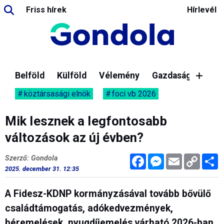
Friss hírek
Hírlevél
Belföld
Külföld
Vélemény
Gazdaság
köztársasági elnök
foci vb 2026
Mik lesznek a legfontosabb
változások az új évben?
Facebook
Messenger
Email
Copy
M
Szerző: Gondola
Link
2025. december 31. 12:35
A Fidesz-KDNP kormányzásával tovább bővülő
családtámogatás, adókedvezmények,
béremelések, nyugdíjemelés várható 2026-ban