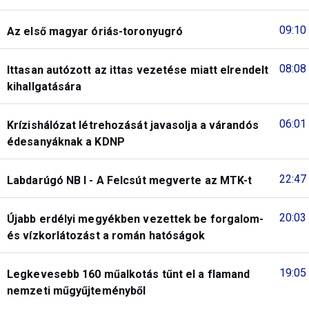
09:10
Az első magyar óriás-toronyugró
08:08
Ittasan autózott az ittas vezetése miatt elrendelt
kihallgatására
06:01
Krízishálózat létrehozását javasolja a várandós
édesanyáknak a KDNP
22:47
Labdarúgó NB I - A Felcsút megverte az MTK-t
20:03
Újabb erdélyi megyékben vezettek be forgalom-
és vízkorlátozást a román hatóságok
19:05
Legkevesebb 160 műalkotás tűnt el a flamand
nemzeti műgyűjteményből