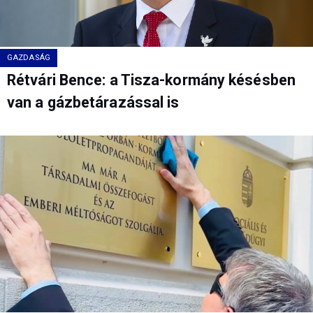
GAZDASÁG
Rétvári Bence: a Tisza-kormány késésben
van a gázbetárazással is