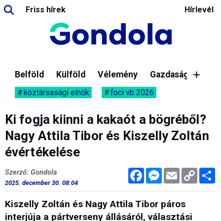
Friss hírek
Hírlevél
Belföld
Külföld
Vélemény
Gazdaság
köztársasági elnök
foci vb 2026
Ki fogja kiinni a kakaót a bögréből?
Nagy Attila Tibor és Kiszelly Zoltán
évértékelése
Facebook
Messenger
Email
Copy
M
Szerző: Gondola
Link
2025. december 30. 08:04
Kiszelly Zoltán és Nagy Attila Tibor páros
interjúja a pártverseny állásáról, választási