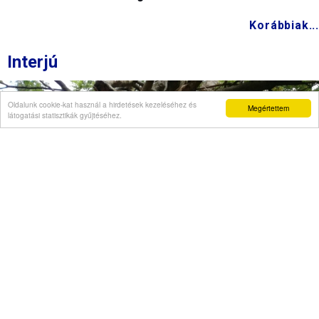
Korábbiak...
Interjú
Oldalunk cookie-kat használ a hirdetések kezeléséhez és
Megértettem
látogatási statisztikák gyűjtéséhez.
Véleményvállalat is jelezte, hogy szellemi
beszűkülést tapasztal