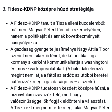
3.
Fidesz-KDNP középre húzó stratégiája
A Fidesz-KDNP tanult a Tisza elleni küzdelemből:
már nem Magyar Pétert támadja személyében,
hanem a politikáját és annak következményeit
hangsúlyozza.
A gazdaság gyenge teljesítménye Nagy Attila Tibor
szerint nem sikertörténet, de külpolitikailag a
kormány sikerként kommunikálhatja a washingtoni
és moszkvai kapcsolatokat. (A baloldali elemző
megint nem látja a fától az erdőt: az utóbbi keretei
határozzák meg a gazdaságot is – a szerk.)
A Fidesz-KDNP tudatosan kezdett középre húzni, a
bizonytalan szavazók felé, mert nagy
valószínűséggel ők fogják eldönteni a választást.
A Tisza ezt még nem tette meg, talán Magyar Péter