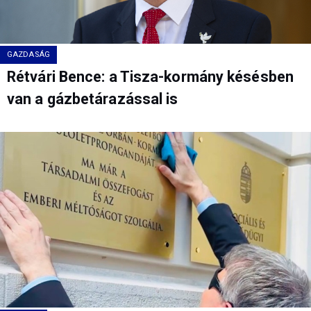
GAZDASÁG
Rétvári Bence: a Tisza-kormány késésben
van a gázbetárazással is