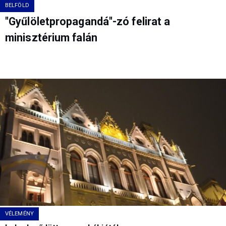
BELFÖLD
"Gyűlöletpropagandá"-zó felirat a
minisztérium falán
VÉLEMÉNY