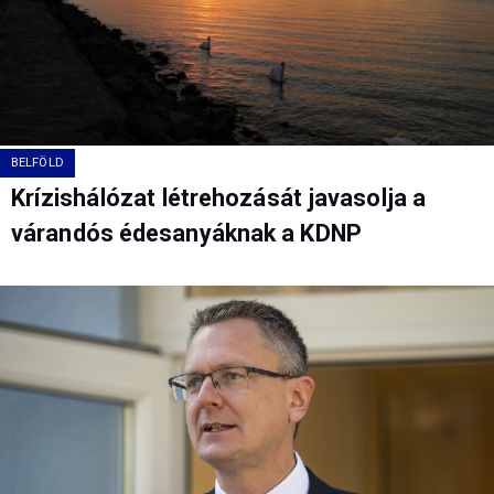
BELFÖLD
Krízishálózat létrehozását javasolja a
várandós édesanyáknak a KDNP