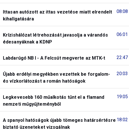
08:08
Ittasan autózott az ittas vezetése miatt elrendelt
kihallgatására
06:01
Krízishálózat létrehozását javasolja a várandós
édesanyáknak a KDNP
22:47
Labdarúgó NB I - A Felcsút megverte az MTK-t
20:03
Újabb erdélyi megyékben vezettek be forgalom-
és vízkorlátozást a román hatóságok
19:05
Legkevesebb 160 műalkotás tűnt el a flamand
nemzeti műgyűjteményből
18:02
A spanyol hatóságok újabb tömeges határsértésre
biztató üzeneteket vizsgálnak