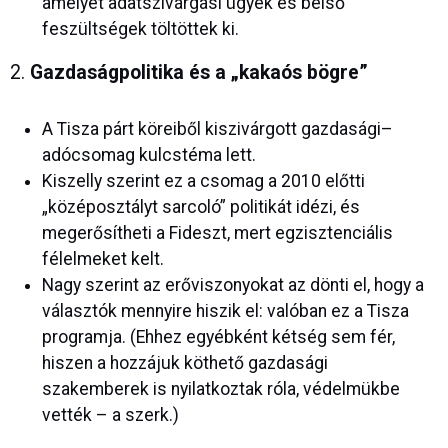
amelyet adatszivárgási ügyek és belső
feszültségek töltöttek ki.
2.
Gazdaságpolitika és a „kakaós bögre”
A Tisza párt köreiből kiszivárgott gazdasági–
adócsomag kulcstéma lett.
Kiszelly szerint ez a csomag a 2010 előtti
„középosztályt sarcoló” politikát idézi, és
megerősítheti a Fideszt, mert egzisztenciális
félelmeket kelt.
Nagy szerint az erőviszonyokat az dönti el, hogy a
választók mennyire hiszik el: valóban ez a Tisza
programja. (Ehhez egyébként kétség sem fér,
hiszen a hozzájuk köthető gazdasági
szakemberek is nyilatkoztak róla, védelmükbe
vették – a szerk.)