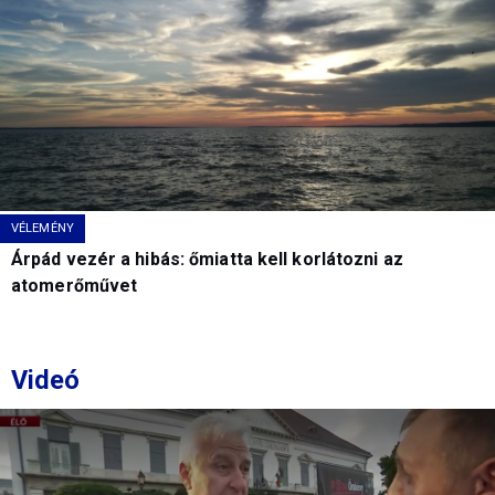
VÉLEMÉNY
Árpád vezér a hibás: őmiatta kell korlátozni az
atomerőművet
Videó