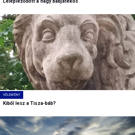
Lelepleződött a nagy bábjátékos
VÉLEMÉNY
Kiből lesz a Tisza-báb?