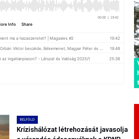
BELFÖLD
Krízishálózat létrehozását javasolja