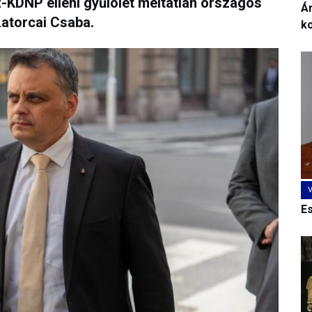
KDNP elleni gyűlölet méltatlan országos
Ár
Latorcai Csaba.
k
E