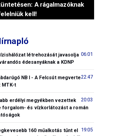
tüntetésen: A rágalmazóknak
felelniük kell!
írnapló
06:01
ízishálózat létrehozását javasolja
 várandós édesanyáknak a KDNP
22:47
abdarúgó NB I - A Felcsút megverte
z MTK-t
20:03
jabb erdélyi megyékben vezettek
e forgalom- és vízkorlátozást a román
atóságok
19:05
egkevesebb 160 műalkotás tűnt el