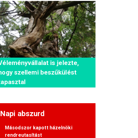
Véleményvállalat is jelezte,
hogy szellemi beszűkülést
tapasztal
Napi abszurd
Másodszor kapott házelnöki
rendreutasítást