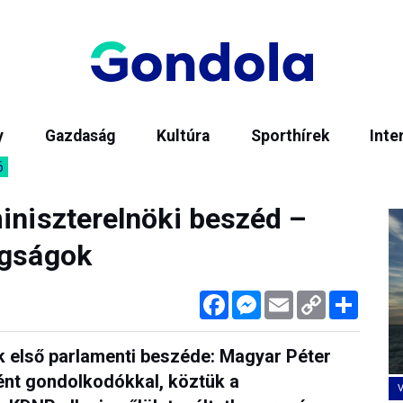
y
Gazdaság
Kultúra
Sporthírek
Inte
6
iniszterelnöki beszéd –
ugságok
Facebook
Messenger
Email
Copy
Megos
Link
ök első parlamenti beszéde: Magyar Péter
nt gondolkodókkal, köztük a