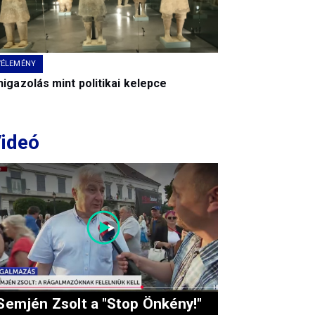
VÉLEMÉNY
igazolás mint politikai kelepce
ideó
Semjén Zsolt a "Stop Önkény!"