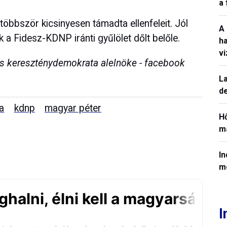
a
többször kicsinyesen támadta ellenfeleit. Jól
A
k a Fidesz-KDNP iránti gyűlölet dőlt belőle.
h
v
és kereszténydemokrata alelnöke - facebook
La
de
a
kdnp
magyar péter
H
ma
In
m
I