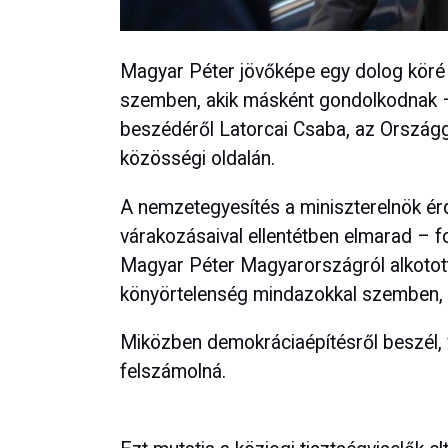
Magyar Péter jövőképe egy dolog köré
szemben, akik másként gondolkodnak – 
beszédéről Latorcai Csaba, az Ország
közösségi oldalán.
A nemzetegyesítés a miniszterelnök ér
várakozásaival ellentétben elmarad – 
Magyar Péter Magyarországról alkotott
könyörtelenség mindazokkal szemben, 
Miközben demokráciaépítésről beszél, v
felszámolná.