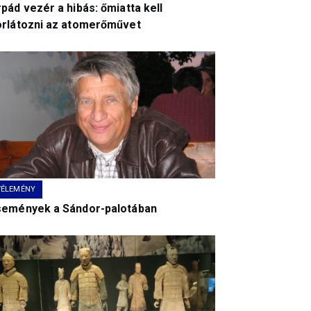
pád vezér a hibás: őmiatta kell
orlátozni az atomerőművet
VÉLEMÉNY
semények a Sándor-palotában