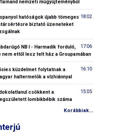
 flamand nemzeti műgyűjteményből
18:02
 spanyol hatóságok újabb tömeges
atársértésre biztató üzeneteket
izsgálnak
17:06
bdarúgó NB I - Harmadik forduló,
 nem ettől lesz telt ház a Groupamában
16:10
ősies küzdelmet folytatnak a
gyar haltermelők a vízhiánnyal
15:05
dokolatlanul csökkent a
egszületett lombikbébik száma
Korábbiak...
nterjú