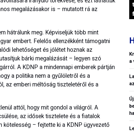
távolítására irányuló törekvése, és ezt láthattuk
ános megalázásakor is – mutatott rá az
m hátrálunk meg. Képviseljük több mint
H
gyar embert. Felelős ellenzékként támogatni
alódi lehetőséget és jólétet hoznak az
Kr
utasítjuk bárki megalázását – legyen szó
a
lgárról. A KDNP a mindennapi emberek pártján
ogy a politika nem a gyűlöletről és a
L
a
l, az emberi méltóság tiszteletéről és a
Ú
b
ül attól, hogy mit gondol a világról. A
h
ése, az idősek tisztelete és a fiatalok
m kötelesség – fejtette ki a KDNP ügyvezető
L