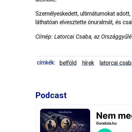
Személyeskedett, ultimátumokat adott, 
láthatóan elvesztette önuralmát, és csa
Címép: Latorcai Csaba, az Országgyűl
címkék:
belföld
hírek
latorcai csab
Podcast