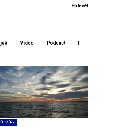
Hírlevél
rjúk
Videó
Podcast
ztás
VÉLEMÉNY