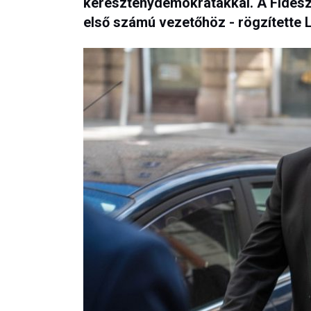
kereszténydemokratákkal. A Fidesz-
első számú vezetőhöz - rögzítette 