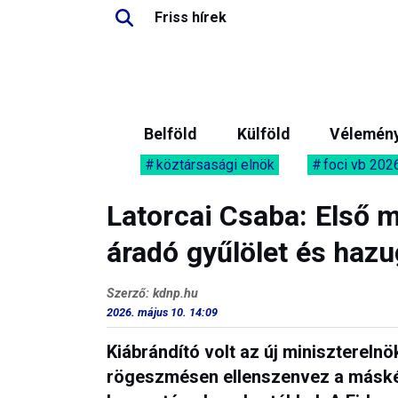
Friss hírek
Belföld
Külföld
Vélemén
köztársasági elnök
foci vb 202
Latorcai Csaba: Első m
áradó gyűlölet és haz
Szerző: kdnp.hu
2026. május 10. 14:09
Kiábrándító volt az új minisztereln
rögeszmésen ellenszenvez a máské