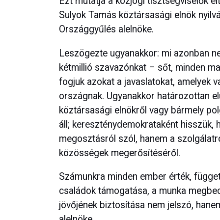
Ezt mutatja a közjogi tisztségviselők el
Sulyok Tamás köztársasági elnök nyilv
Országgyűlés alelnöke.
Leszögezte ugyanakkor: mi azonban ne
kétmillió szavazónkat – sőt, minden ma
fogjuk azokat a javaslatokat, amelyek v
országnak. Ugyanakkor határozottan el
köztársasági elnökről vagy bármely po
áll; kereszténydemokrataként hisszük, h
megosztásról szól, hanem a szolgálatró
közösségek megerősítéséről.
Számunkra minden ember érték, független
családok támogatása, a munka megbecsül
jövőjének biztosítása nem jelszó, hane
alelnöke.