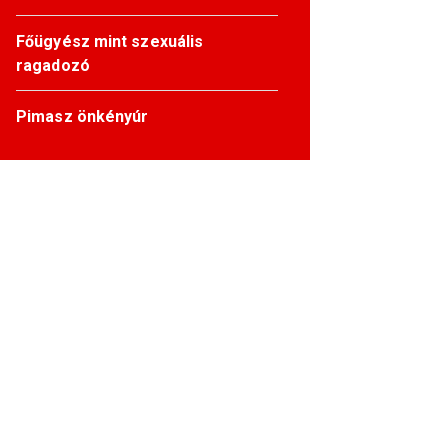
Főügyész mint szexuális
ragadozó
Pimasz önkényúr