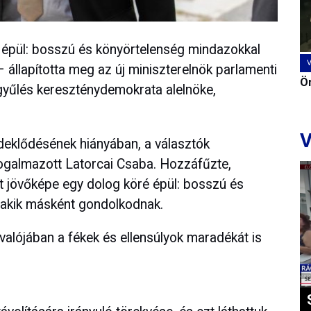
 épül: bosszú és könyörtelenség mindazokkal
állapította meg az új miniszterelnök parlamenti
Ön
gyűlés kereszténydemokrata alelnöke,
V
deklődésének hiányában, a választók
fogalmazott Latorcai Csaba. Hozzáfűzte,
 jövőképe egy dolog köré épül: bosszú és
akik másként gondolkodnak.
alójában a fékek és ellensúlyok maradékát is