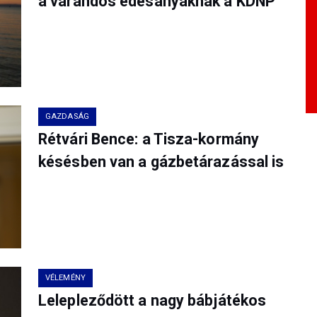
a várandós édesanyáknak a KDNP
GAZDASÁG
Rétvári Bence: a Tisza-kormány
késésben van a gázbetárazással is
VÉLEMÉNY
Lelepleződött a nagy bábjátékos