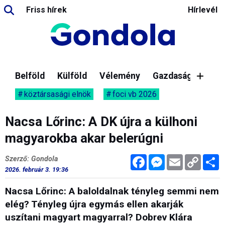
Friss hírek
Hírlevél
Belföld
Külföld
Vélemény
Gazdaság
köztársasági elnök
foci vb 2026
Nacsa Lőrinc: A DK újra a külhoni
magyarokba akar belerúgni
Facebook
Messenger
Email
Copy
M
Szerző: Gondola
Link
2026. február 3. 19:36
Nacsa Lőrinc: A baloldalnak tényleg semmi nem
elég? Tényleg újra egymás ellen akarják
uszítani magyart magyarral? Dobrev Klára