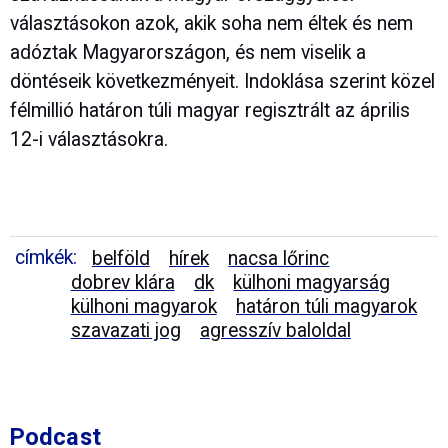
választásokon azok, akik soha nem éltek és nem
adóztak Magyarországon, és nem viselik a
döntéseik következményeit. Indoklása szerint közel
félmillió határon túli magyar regisztrált az április
12-i választásokra.
címkék:
belföld
hírek
nacsa lőrinc
dobrev klára
dk
külhoni magyarság
külhoni magyarok
határon túli magyarok
szavazati jog
agresszív baloldal
Podcast