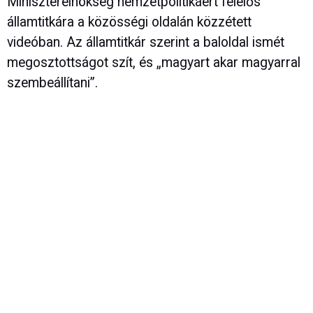
Miniszterelnökség nemzetpolitikáért felelős
államtitkára a közösségi oldalán közzétett
videóban. Az államtitkár szerint a baloldal ismét
megosztottságot szít, és „magyart akar magyarral
szembeállítani”.