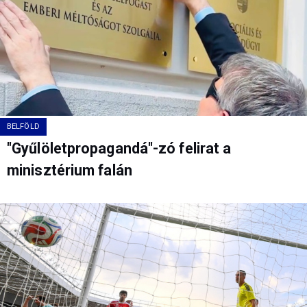
BELFÖLD
"Gyűlöletpropagandá"-zó felirat a
minisztérium falán