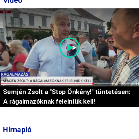
Videó
Semjén Zsolt a "Stop Önkény!" tüntetésen:
A rágalmazóknak felelniük kell!
Hírnapló