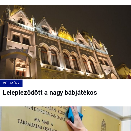
VÉLEMÉNY
Lelepleződött a nagy bábjátékos