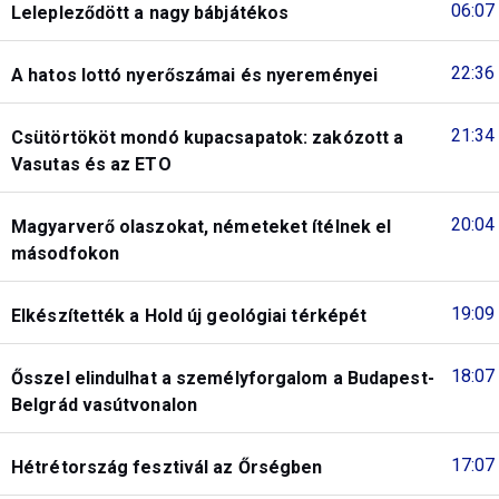
06:07
Lelepleződött a nagy bábjátékos
22:36
A hatos lottó nyerőszámai és nyereményei
21:34
Csütörtököt mondó kupacsapatok: zakózott a
Vasutas és az ETO
20:04
Magyarverő olaszokat, németeket ítélnek el
másodfokon
19:09
Elkészítették a Hold új geológiai térképét
18:07
Ősszel elindulhat a személyforgalom a Budapest-
Belgrád vasútvonalon
17:07
Hétrétország fesztivál az Őrségben