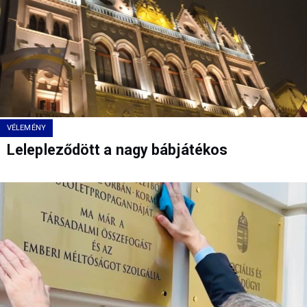
VÉLEMÉNY
Lelepleződött a nagy bábjátékos