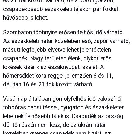
és 21 fok között várható, de a borongósabb,
csapadékosabb északkeleti tájakon pár fokkal
hűvösebb is lehet.
Szombaton többnyire erősen felhős idő várható.
Az északkeleti határ közelében eső, zápor várható,
másutt legfeljebb elvétve lehet jelentéktelen
csapadék. Nagy területen élénk, olykor erős
lökések kísérik az északnyugati szelet. A
hőmérséklet kora reggel jellemzően 6 és 11,
délután 16 és 21 fok között várható.
Vasárnap általában gomolyfelhős idő valószínű
többórás napsütéssel, nyugaton és északkeleten
lehetnek felhősebb tájak is. Csapadék az ország
döntő részén nem lesz, de az ukrán határ
közelében gyenge csapadék nem kizárt. Az