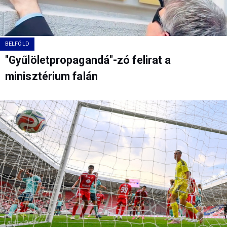
BELFÖLD
"Gyűlöletpropagandá"-zó felirat a
minisztérium falán