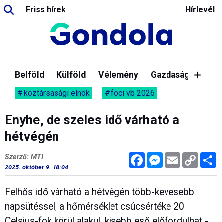
Friss hírek
Hírlevél
Belföld
Külföld
Vélemény
Gazdaság
köztársasági elnök
foci vb 2026
Enyhe, de szeles idő várható a
hétvégén
Facebook
Messenger
Email
Copy
M
Szerző: MTI
Link
2025. október 9. 18:04
Felhős idő várható a hétvégén több-kevesebb
napsütéssel, a hőmérséklet csúcsértéke 20
Celsius-fok körül alakul, kisebb eső előfordulhat -