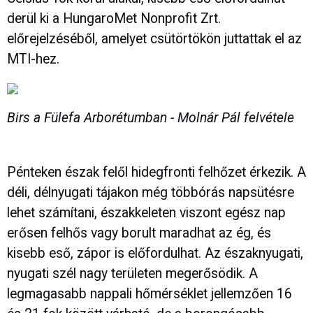
derül ki a HungaroMet Nonprofit Zrt.
előrejelzéséből, amelyet csütörtökön juttattak el az
MTI-hez.
Birs a Fülefa Arborétumban - Molnár Pál felvétele
Pénteken észak felől hidegfronti felhőzet érkezik. A
déli, délnyugati tájakon még többórás napsütésre
lehet számítani, északkeleten viszont egész nap
erősen felhős vagy borult maradhat az ég, és
kisebb eső, zápor is előfordulhat. Az északnyugati,
nyugati szél nagy területen megerősödik. A
legmagasabb nappali hőmérséklet jellemzően 16