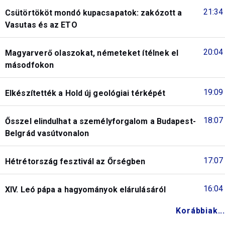
21:34
Csütörtököt mondó kupacsapatok: zakózott a
Vasutas és az ETO
20:04
Magyarverő olaszokat, németeket ítélnek el
másodfokon
19:09
Elkészítették a Hold új geológiai térképét
18:07
Ősszel elindulhat a személyforgalom a Budapest-
Belgrád vasútvonalon
17:07
Hétrétország fesztivál az Őrségben
16:04
XIV. Leó pápa a hagyományok elárulásáról
Korábbiak...