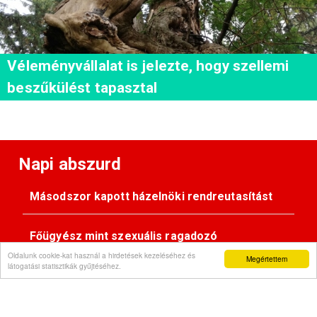
Véleményvállalat is jelezte, hogy szellemi
beszűkülést tapasztal
Napi abszurd
Másodszor kapott házelnöki rendreutasítást
Főügyész mint szexuális ragadozó
Oldalunk cookie-kat használ a hirdetések kezeléséhez és
Megértettem
látogatási statisztikák gyűjtéséhez.
Pimasz önkényúr