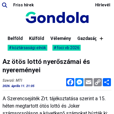
Friss hírek
Hírlevél
Belföld
Külföld
Vélemény
Gazdaság
köztársasági elnök
foci vb 2026
Az ötös lottó nyerőszámai és
nyereményei
Facebook
Messenger
Email
Copy
M
Szerző: MTI
Link
2026. április 11. 21:05
A Szerencsejáték Zrt. tájékoztatása szerint a 15.
héten megtartott ötös lottó és Joker
számsorsoláson a következő számokat húzták ki: