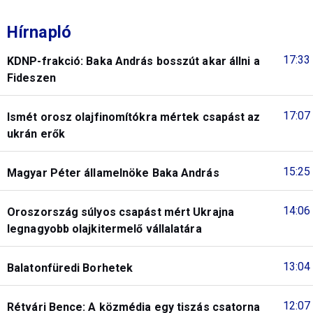
Hírnapló
17:33
KDNP-frakció: Baka András bosszút akar állni a
Fideszen
17:07
Ismét orosz olajfinomítókra mértek csapást az
ukrán erők
15:25
Magyar Péter államelnöke Baka András
14:06
Oroszország súlyos csapást mért Ukrajna
legnagyobb olajkitermelő vállalatára
13:04
Balatonfüredi Borhetek
12:07
Rétvári Bence: A közmédia egy tiszás csatorna