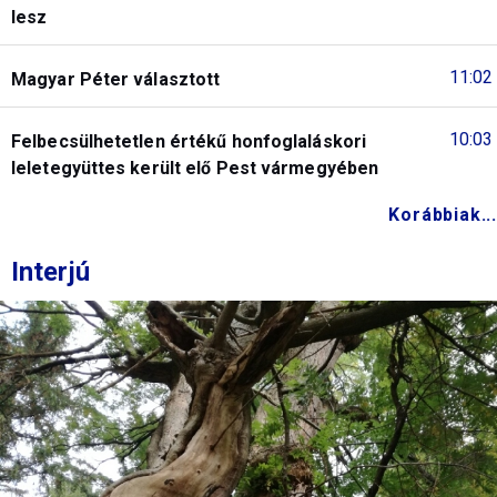
lesz
11:02
Magyar Péter választott
10:03
Felbecsülhetetlen értékű honfoglaláskori
leletegyüttes került elő Pest vármegyében
Korábbiak...
Interjú