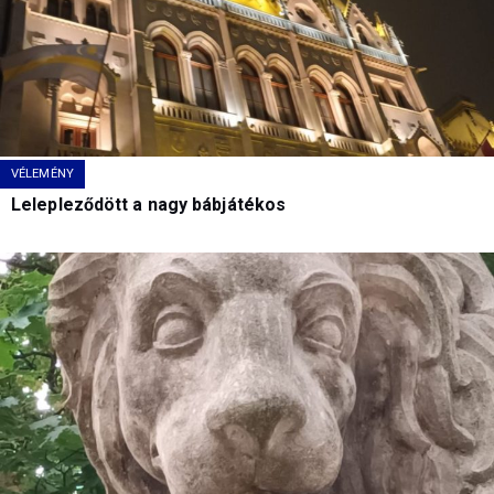
VÉLEMÉNY
Lelepleződött a nagy bábjátékos