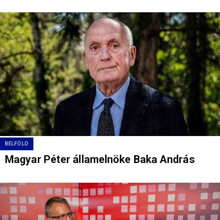
BELFÖLD
Magyar Péter államelnöke Baka András