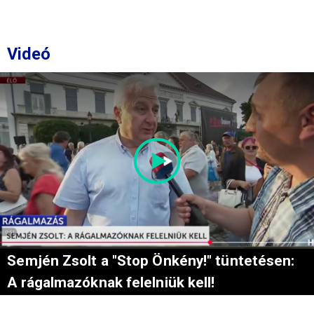
Videó
Semjén Zsolt a "Stop Önkény!" tüntetésen:
A rágalmazóknak felelniük kell!