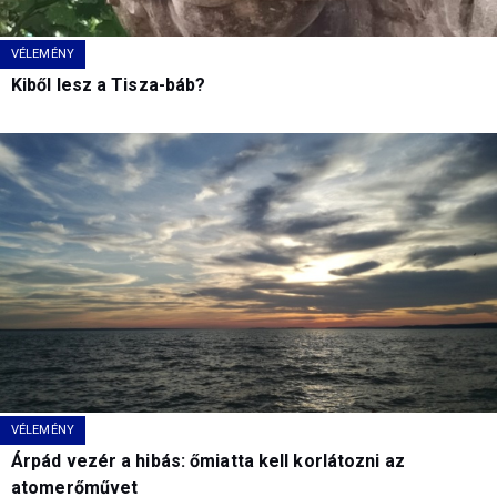
VÉLEMÉNY
Kiből lesz a Tisza-báb?
VÉLEMÉNY
Árpád vezér a hibás: őmiatta kell korlátozni az
atomerőművet