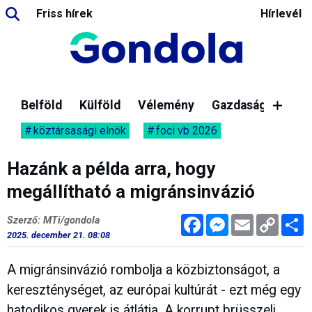
Friss hírek
Hírlevél
Belföld
Külföld
Vélemény
Gazdaság
köztársasági elnök
foci vb 2026
Hazánk a példa arra, hogy
megállítható a migránsinvázió
Facebook
Messenger
Email
Copy
M
Szerző: MTi/gondola
Link
2025. december 21. 08:08
A migránsinvázió rombolja a közbiztonságot, a
kereszténységet, az európai kultúrát - ezt még egy
hatodikos gyerek is átlátja. A korrupt brüsszeli