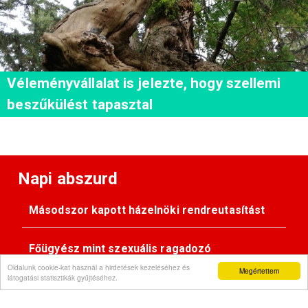
Véleményvállalat is jelezte, hogy szellemi
beszűkülést tapasztal
Napi abszurd
Másodszor kapott házelnöki rendreutasítást
Főügyész mint szexuális ragadozó
Oldalunk cookie-kat használ a hirdetések kezeléséhez és
Megértettem
látogatási statisztikák gyűjtéséhez.
Pimasz önkényúr