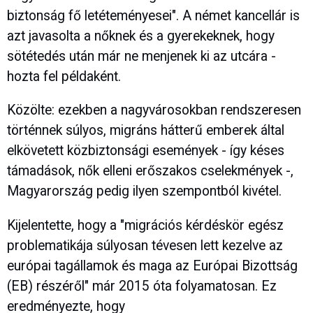
biztonság fő letéteményesei". A német kancellár is
azt javasolta a nőknek és a gyerekeknek, hogy
sötétedés után már ne menjenek ki az utcára -
hozta fel példaként.
Közölte: ezekben a nagyvárosokban rendszeresen
történnek súlyos, migráns hátterű emberek által
elkövetett közbiztonsági események - így késes
támadások, nők elleni erőszakos cselekmények -,
Magyarország pedig ilyen szempontból kivétel.
Kijelentette, hogy a "migrációs kérdéskör egész
problematikája súlyosan tévesen lett kezelve az
európai tagállamok és maga az Európai Bizottság
(EB) részéről" már 2015 óta folyamatosan. Ez
eredményezte, hogy