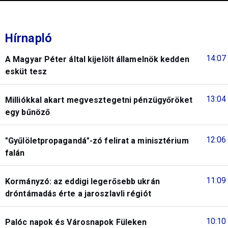
Hírnapló
14:07
A Magyar Péter által kijelölt államelnök kedden
esküt tesz
13:04
Milliókkal akart megvesztegetni pénzügyőröket
egy bűnöző
12:06
"Gyűlöletpropagandá"-zó felirat a minisztérium
falán
11:09
Kormányzó: az eddigi legerősebb ukrán
dróntámadás érte a jaroszlavli régiót
10:10
Palóc napok és Városnapok Füleken