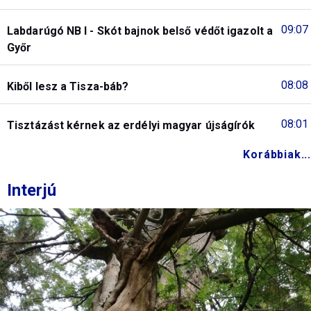
09:07
Labdarúgó NB I - Skót bajnok belső védőt igazolt a
Győr
08:08
Kiből lesz a Tisza-báb?
08:01
Tisztázást kérnek az erdélyi magyar újságírók
Korábbiak...
Interjú