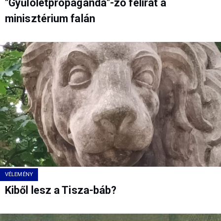
"Gyűlöletpropagandá"-zó felirat a
minisztérium falán
VÉLEMÉNY
Kiből lesz a Tisza-báb?