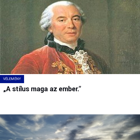
VÉLEMÉNY
„A stílus maga az ember.”