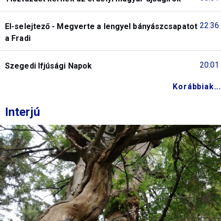
22:36
El-selejtező - Megverte a lengyel bányászcsapatot
a Fradi
20:01
Szegedi Ifjúsági Napok
Korábbiak...
Interjú