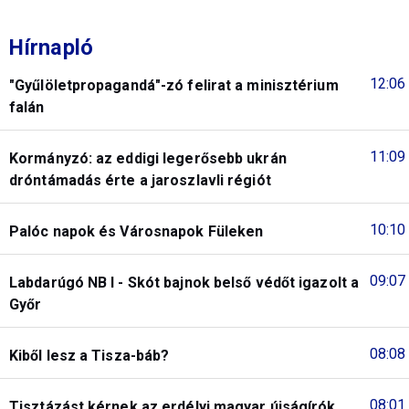
Hírnapló
12:06
"Gyűlöletpropagandá"-zó felirat a minisztérium
falán
11:09
Kormányzó: az eddigi legerősebb ukrán
dróntámadás érte a jaroszlavli régiót
10:10
Palóc napok és Városnapok Füleken
09:07
Labdarúgó NB I - Skót bajnok belső védőt igazolt a
Győr
08:08
Kiből lesz a Tisza-báb?
08:01
Tisztázást kérnek az erdélyi magyar újságírók