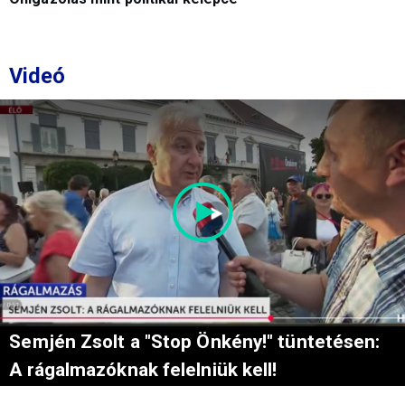
Videó
Semjén Zsolt a "Stop Önkény!" tüntetésen:
A rágalmazóknak felelniük kell!