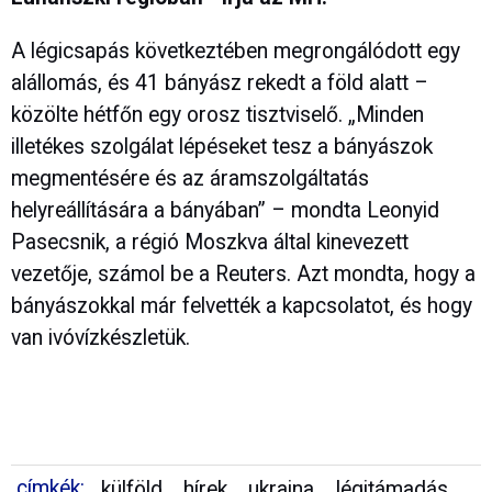
A légicsapás következtében megrongálódott egy
alállomás, és 41 bányász rekedt a föld alatt –
közölte hétfőn egy orosz tisztviselő. „Minden
illetékes szolgálat lépéseket tesz a bányászok
megmentésére és az áramszolgáltatás
helyreállítására a bányában” – mondta Leonyid
Pasecsnik, a régió Moszkva által kinevezett
vezetője, számol be a Reuters. Azt mondta, hogy a
bányászokkal már felvették a kapcsolatot, és hogy
van ivóvízkészletük.
címkék:
külföld
hírek
ukrajna
légitámadás