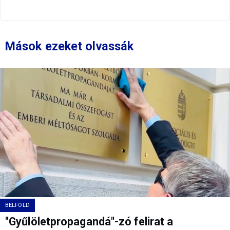
Mások ezeket olvassák
BELFÖLD
"Gyűlöletpropagandá"-zó felirat a