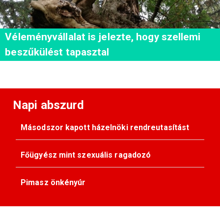
Véleményvállalat is jelezte, hogy szellemi
beszűkülést tapasztal
Napi abszurd
Másodszor kapott házelnöki rendreutasítást
Főügyész mint szexuális ragadozó
Pimasz önkényúr