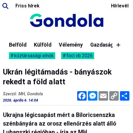
Friss hírek
Hírlevél
Belföld
Külföld
Vélemény
Gazdaság
köztársasági elnök
foci vb 2026
Ukrán légitámadás - bányászok
rekedt a föld alatt
Facebook
Messenger
Email
Copy
M
Szerző: MH, Gondola
Link
2026. április 6. 14:04
Ukrajna légicsapást mért a Biloricsenszka
szénbányára az orosz ellenőrzés alatt álló
Luhanszki régióban - írja az MH.