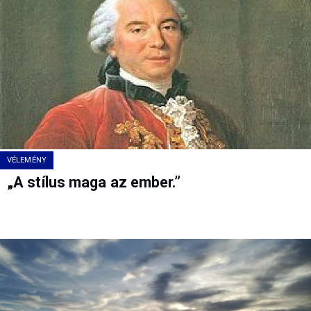
VÉLEMÉNY
„A stílus maga az ember.”