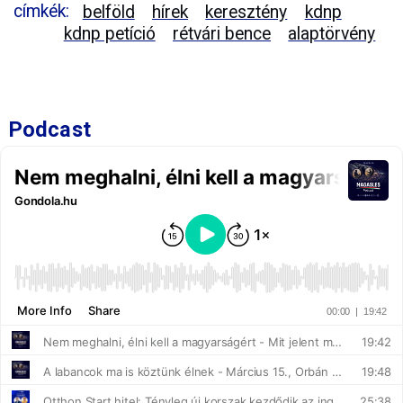
címkék:
belföld
hírek
keresztény
kdnp
kdnp petíció
rétvári bence
alaptörvény
Podcast