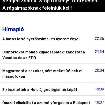
Semjén Zsolt a "Stop Önkény!" tüntetésen:
A rágalmazóknak felelniük kell!
Hírnapló
22:36
A hatos lottó nyerőszámai és nyereményei
21:34
Csütörtököt mondó kupacsapatok: zakózott a
Vasutas és az ETO
20:04
Magyarverő olaszokat, németeket ítélnek el
másodfokon
19:09
Elkészítették a Hold új geológiai térképét
18:07
Ősszel elindulhat a személyforgalom a Budapest-