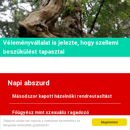
Véleményvállalat is jelezte, hogy szellemi
beszűkülést tapasztal
Napi abszurd
Másodszor kapott házelnöki rendreutasítást
Főügyész mint szexuális ragadozó
Oldalunk cookie-kat használ a hirdetések kezeléséhez és
Megértettem
látogatási statisztikák gyűjtéséhez.
Pimasz önkényúr