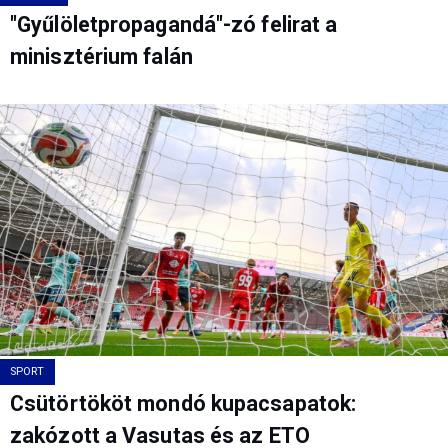
"Gyűlöletpropagandá"-zó felirat a
minisztérium falán
SPORT
Csütörtököt mondó kupacsapatok:
zakózott a Vasutas és az ETO