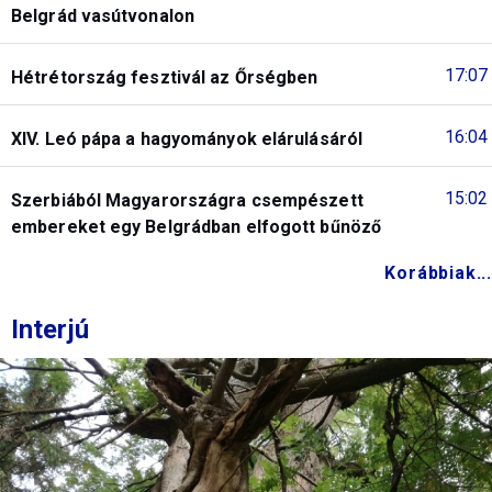
Belgrád vasútvonalon
17:07
Hétrétország fesztivál az Őrségben
16:04
XIV. Leó pápa a hagyományok elárulásáról
15:02
Szerbiából Magyarországra csempészett
embereket egy Belgrádban elfogott bűnöző
Korábbiak...
Interjú