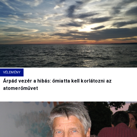
VÉLEMÉNY
Árpád vezér a hibás: őmiatta kell korlátozni az
atomerőművet