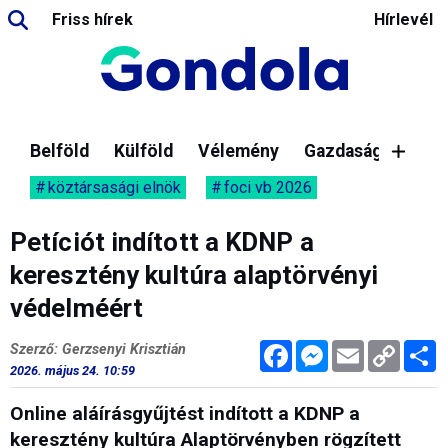
Friss hírek
Hírlevél
Belföld
Külföld
Vélemény
Gazdaság
köztársasági elnök
foci vb 2026
Petíciót indított a KDNP a
keresztény kultúra alaptörvényi
védelméért
Facebook
Messenger
Email
Copy
M
Szerző: Gerzsenyi Krisztián
Link
2026. május 24. 10:59
Online aláírásgyűjtést indított a KDNP a
keresztény kultúra Alaptörvényben rögzített