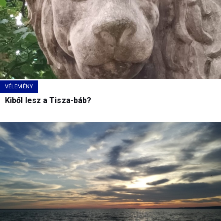
VÉLEMÉNY
Kiből lesz a Tisza-báb?