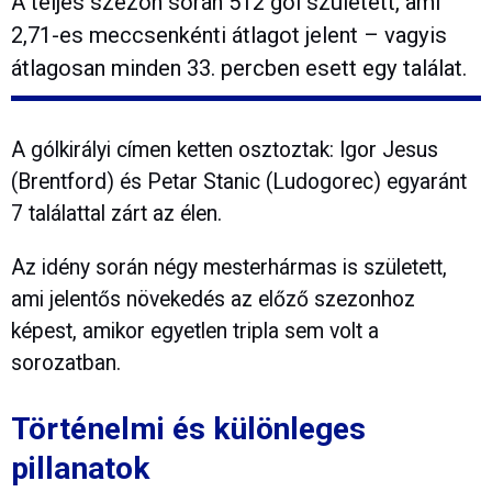
A teljes szezon során 512 gól született, ami
2,71-es meccsenkénti átlagot jelent – vagyis
átlagosan minden 33. percben esett egy találat.
A gólkirályi címen ketten osztoztak: Igor Jesus
(Brentford) és Petar Stanic (Ludogorec) egyaránt
7 találattal zárt az élen.
Az idény során négy mesterhármas is született,
ami jelentős növekedés az előző szezonhoz
képest, amikor egyetlen tripla sem volt a
sorozatban.
Történelmi és különleges
pillanatok