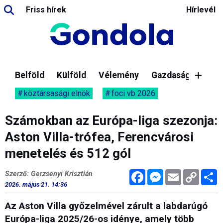
Friss hírek
Hírlevél
Belföld
Külföld
Vélemény
Gazdaság
köztársasági elnök
foci vb 2026
Számokban az Európa-liga szezonja:
Aston Villa-trófea, Ferencvárosi
menetelés és 512 gól
Facebook
Messenger
Email
Copy
M
Szerző: Gerzsenyi Krisztián
Link
2026. május 21. 14:36
Az Aston Villa győzelmével zárult a labdarúgó
Európa-liga 2025/26-os idénye, amely több