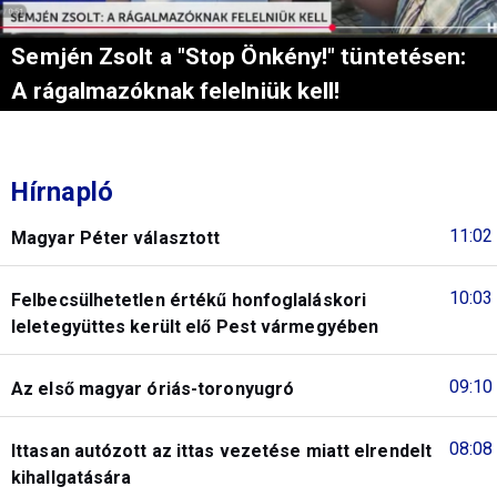
Semjén Zsolt a "Stop Önkény!" tüntetésen:
A rágalmazóknak felelniük kell!
Hírnapló
11:02
Magyar Péter választott
10:03
Felbecsülhetetlen értékű honfoglaláskori
leletegyüttes került elő Pest vármegyében
09:10
Az első magyar óriás-toronyugró
08:08
Ittasan autózott az ittas vezetése miatt elrendelt
kihallgatására