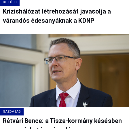
BELFÖLD
Krízishálózat létrehozását javasolja a
várandós édesanyáknak a KDNP
GAZDASÁG
Rétvári Bence: a Tisza-kormány késésben