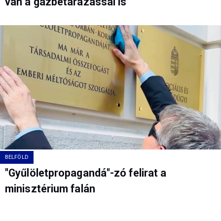
van a gázbetárazással is
BELFÖLD
"Gyűlöletpropagandá"-zó felirat a
minisztérium falán