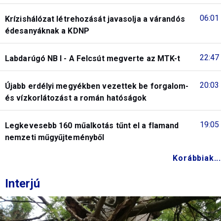
06:01
Krízishálózat létrehozását javasolja a várandós
édesanyáknak a KDNP
22:47
Labdarúgó NB I - A Felcsút megverte az MTK-t
20:03
Újabb erdélyi megyékben vezettek be forgalom-
és vízkorlátozást a román hatóságok
19:05
Legkevesebb 160 műalkotás tűnt el a flamand
nemzeti műgyűjteményből
Korábbiak...
Interjú