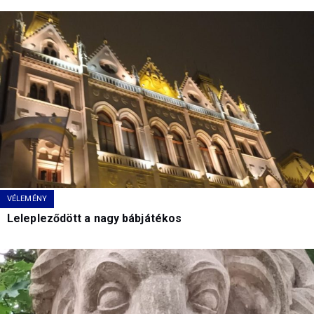
VÉLEMÉNY
Lelepleződött a nagy bábjátékos